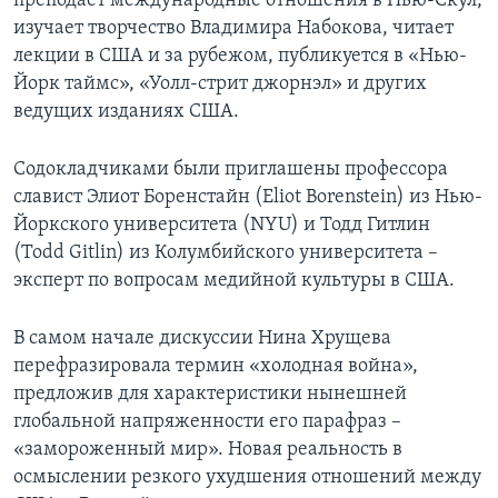
преподает международные отношения в Нью-Скул,
изучает творчество Владимира Набокова, читает
лекции в США и за рубежом, публикуется в «Нью-
Йорк таймс», «Уолл-стрит джорнэл» и других
ведущих изданиях США.
Содокладчиками были приглашены профессора
славист Элиот Боренстайн (Eliot Borenstein) из Нью-
Йоркского университета (NYU) и Тодд Гитлин
(Todd Gitlin) из Колумбийского университета –
эксперт по вопросам медийной культуры в США.
В самом начале дискуссии Нина Хрущева
перефразировала термин «холодная война»,
предложив для характеристики нынешней
глобальной напряженности его парафраз –
«замороженный мир». Новая реальность в
осмыслении резкого ухудшения отношений между