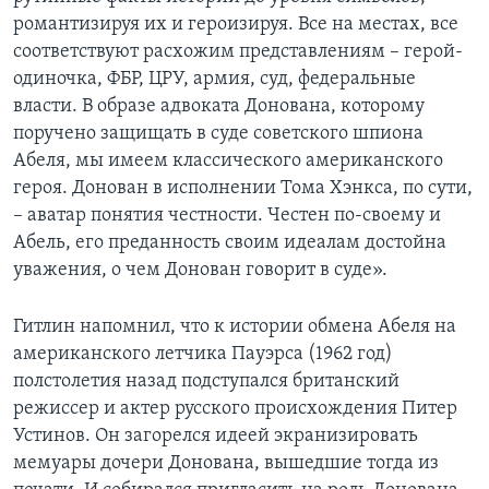
романтизируя их и героизируя. Все на местах, все
соответствуют расхожим представлениям – герой-
одиночка, ФБР, ЦРУ, армия, суд, федеральные
власти. В образе адвоката Донована, которому
поручено защищать в суде советского шпиона
Абеля, мы имеем классического американского
героя. Донован в исполнении Тома Хэнкса, по сути,
– аватар понятия честности. Честен по-своему и
Абель, его преданность своим идеалам достойна
уважения, о чем Донован говорит в суде».
Гитлин напомнил, что к истории обмена Абеля на
американского летчика Пауэрса (1962 год)
полстолетия назад подступался британский
режиссер и актер русского происхождения Питер
Устинов. Он загорелся идеей экранизировать
мемуары дочери Донована, вышедшие тогда из