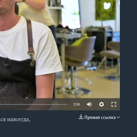
able
3:50
Прямая ссылка
ся навсегда,
EMBED