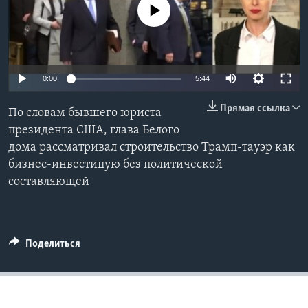
No media source currently available
Learning English
СОЦИАЛЬНЫЕ СЕТИ
0:00
5:44
Прямая ссылка
По словам бывшего юриста
Языки
президента США, глава Белого
дома рассматривал строительство Трамп-тауэр как
бизнес-инвестицую без политической
составляющей
Поделиться