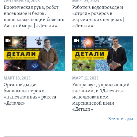
СЕНТЯБРЬ 30, 2023
МАРТ 25, 2023
Бионическая рука, робот-
Роботы в водопроводе и
насекомое и белок,
«отряд» роверов в
предсказывающий болезнь
марсианских пещерах |
Альцгеймера | «Детали»
«Детали»
МАРТ 18, 2023
МАРТ 11, 2023
Органоиды для
Ультразвук, управляющий
биокомпьютеров и
клетками, и 3Д-печать c
«напечатанная» ракета |
использованием
«Детали»
марсианской пыли |
«Детали»
Все эпизоды