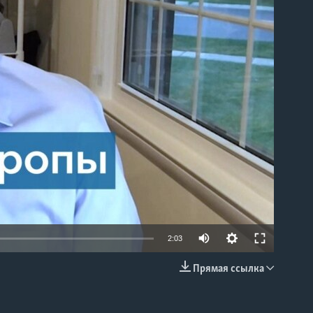
able
2:03
Прямая ссылка
EMBED