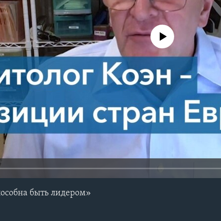
No media source currently avail
пособна быть лидером»