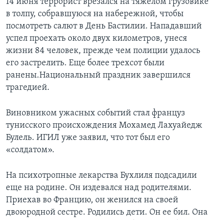
14 июня террорист врезался на тяжелом грузовике
в толпу, собравшуюся на набережной, чтобы
посмотреть салют в День Бастилии. Нападавший
успел проехать около двух километров, унеся
жизни 84 человек, прежде чем полиции удалось
его застрелить. Еще более трехсот были
ранены.Национальный праздник завершился
трагедией.
Виновником ужасных событий стал француз
тунисского происхождения Мохамед Лахуайедж
Булель. ИГИЛ уже заявил, что тот был его
«солдатом».
На психотропные лекарства Бухлиля подсадили
еще на родине. Он издевался над родителями.
Приехав во Францию, он женился на своей
двоюродной сестре. Родились дети. Он ее бил. Она