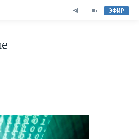
ЭФИР
не