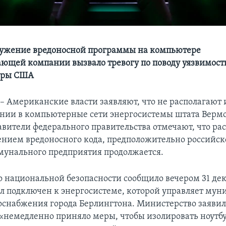
ружение вредоносной программы на компьютере
ющей компании вызвало тревогу по поводу уязвимост
уры США
Американские власти заявляют, что не располагают
нии в компьютерные сети энергосистемы штата Вермон
авители федерального правительства отмечают, что ра
лением вредоносного кода, предположительно российско
мунального предприятия продолжается.
 национальной безопасности сообщило вечером 31 дек
ыл подключен к энергосистеме, которой управляет му
оснабжения города Берлингтона. Министерство заявило
«немедленно приняло меры, чтобы изолировать ноутбу