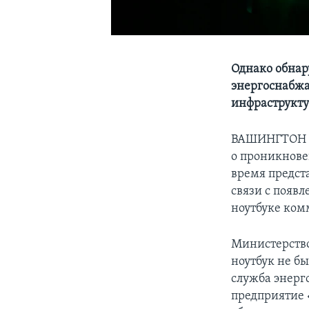
Однако обна
энергоснабжа
инфраструкт
ВАШИНГТОН – 
о проникнове
время предст
связи с появ
ноутбуке ком
Министерство
ноутбук не б
служба энерг
предприятие 