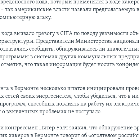
вредоносного кода, который применялся в ходе хакер
pe – так американские власти назвали предполагаемую
омпьютерную атаку.
кода вызвало тревогу в США по поводу уязвимости объ
раструктуры. Представители Министерства национал
 отказались сообщить, обнаруживалось ли аналогичны
программы в системах других коммунальных предпр
 отметив, что такая информация будет носить конфи
нта в Вермонте несколько штатов инициировали пров
 сетей своих энергосистем, чтобы убедиться, что в ни
программ, способных повлиять на работу их электриче
 о выявленных проблемах не поступало.
 конгрессмен Питер Уэлч заявил, что обнаружение в
ких хакеров в Вермонте говорит об «оголтелом россий