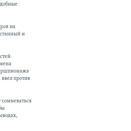
одобные
ров на
естанный и
остей
смена
ибершпионажа
 ввел против
т сомневаться
бы
ыводах,