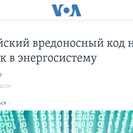
йский вредоносный код 
к в энергосистему
р
 22:06
ься