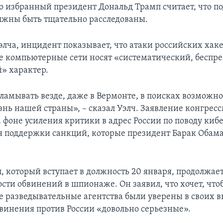
но избранный президент Дональд Трамп считает, что п
лжны быть тщательно расследованы.
лча, инцидент показывает, что атаки российских хаке
 компьютерные сети носят «систематический, беспр
» характер.
зламывать везде, даже в Вермонте, в поисках возможн
нь нашей страны», – сказал Уэлч. Заявление конгрес
а фоне усиления критики в адрес России по поводу к
 поддержки санкций, которые президент Барак Обама
, который вступает в должность 20 января, продолжае
ости обвинений в шпионаже. Он заявил, что хочет, что
 разведывательные агентства были уверены в своих в
бвинения против России «довольно серьезные».