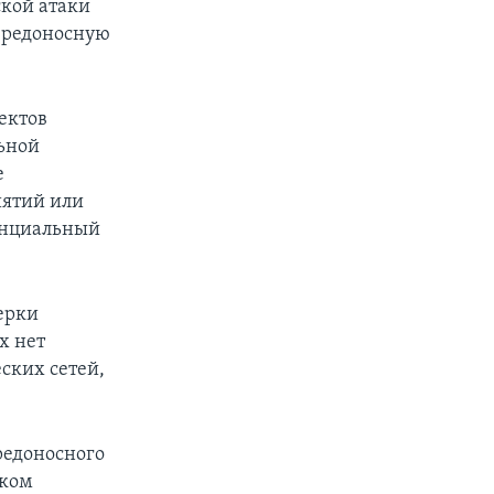
ской атаки
 вредоносную
ектов
ьной
е
иятий или
денциальный
ерки
х нет
ских сетей,
редоносного
ском