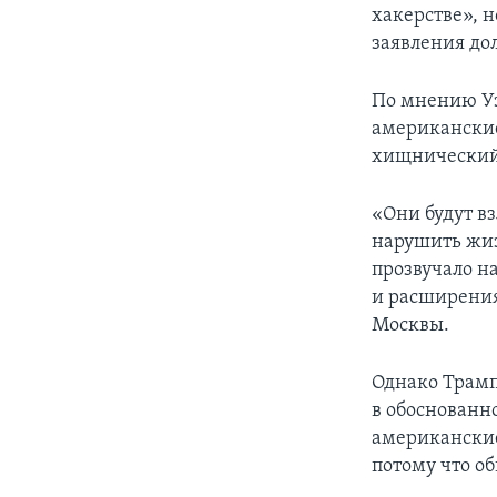
хакерстве», 
заявления до
По мнению Уэ
американские
хищнический
«Они будут в
нарушить жиз
прозвучало н
и расширения
Москвы.
Однако Трамп
в обоснованн
американские
потому что о