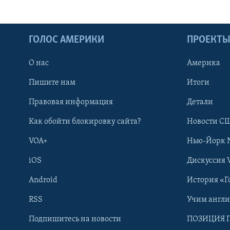
ГОЛОС АМЕРИКИ
ПРОЕКТ
О нас
Америка
Пишите нам
Итоги
Правовая информация
Детали
Как обойти блокировку сайта?
Новости СШ
VOA+
Нью-Йорк 
iOS
Дискуссия 
Android
История «Г
RSS
Учим англ
Learning English
Подпишитесь на новости
ПОЗИЦИЯ 