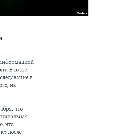
и
 информацией
т. В то же
сследование в
го, на
абря, что
ниципальная
, что
к» после