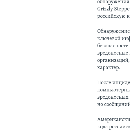
обнаружения 
Grizzly Step
российскую к
Обнаружение 
ключевой инф
безопасности
вредоносные 
организаций,
характер.
После инциде
компьютерных
вредоносных 
но сообщений
Американский
кода российс