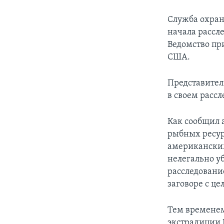
Служба охран
начала рассле
Ведомство пр
США.
Представител
в своем рассл
Как сообщил 
рыбных ресур
американским
нелегально у
расследование
заговоре с ц
Тем временем
экстрадиции 