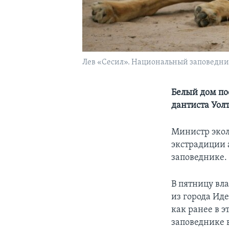
Лев «Сесил». Национальный заповедник 
Белый дом по
дантиста Уол
Министр экол
экстрадиции 
заповеднике.
В пятницу вл
из города Иде
как ранее в э
заповеднике 