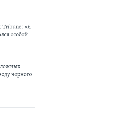
 Tribune: «Я
ался особой
о
е ложных
воду черного