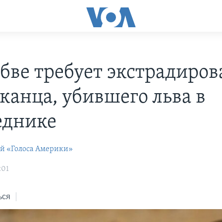
бве требует экстрадиров
канца, убившего льва в
еднике
ей «Голоса Америки»
:01
ься