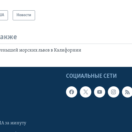
ША
Новости
также
етенышей морских львов в Калифорнии
Ы
СОЦИАЛЬНЫЕ СЕТИ
А за минуту