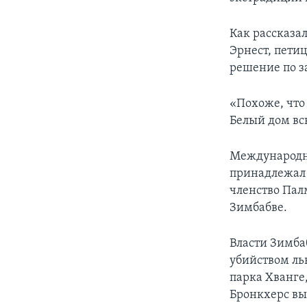
Как рассказа
Эрнест, петиц
решение по з
«Похоже, что
Белый дом вск
Международная
принадлежал 
членство Пал
Зимбабве.
Власти Зимба
убийством ль
парка Хванге,
Бронкхерс вы