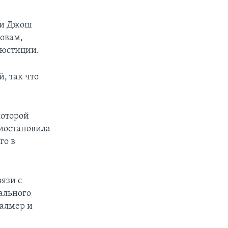
ии Джош
ловам,
 юстиции.
, так что
которой
иостановила
го в
язи с
ального
Палмер и