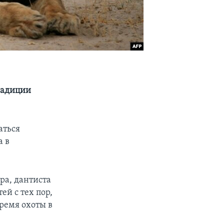
радиции
аться
а в
ра, дантиста
ей с тех пор,
время охоты в