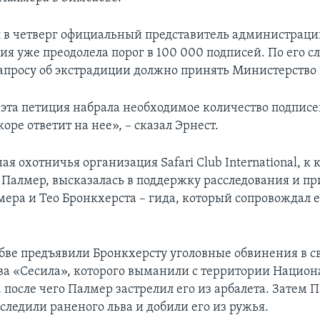
л в четверг официальный представитель администрац
ия уже преодолела порог в 100 000 подписей. По его с
апросу об экстрадиции должно принять Министерство
 эта петиция набрала необходимое количество подписей
оре ответит на нее», – сказал Эрнест.
 охотничья организация Safari Club International, к 
Палмер, высказалась в поддержку расследования и пр
мера и Тео Бронкхерста – гида, который сопровождал е
бве предъявили Бронкхерсту уголовные обвинения в св
ва «Сесила», которого выманили с территории Национ
 после чего Палмер застрелил его из арбалета. Затем 
следили раненого льва и добили его из ружья.