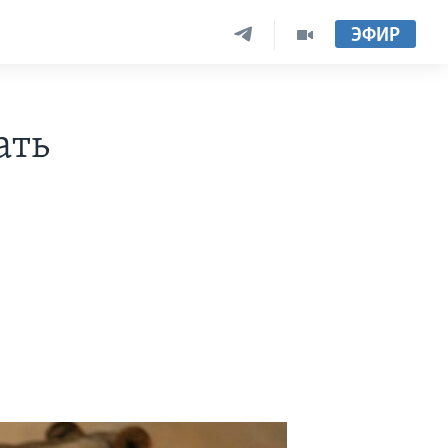
ЭФИР
ать