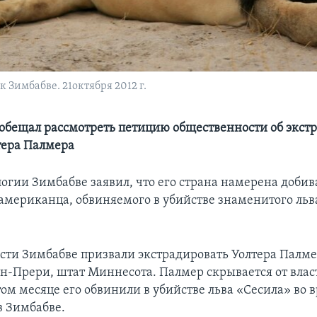
Зимбабве. 21октября 2012 г.
обещал рассмотреть петицию общественности об экст
тера Палмера
огии Зимбабве заявил, что его страна намерена добив
американца, обвиняемого в убийстве знаменитого льв
асти Зимбабве призвали экстрадировать Уолтера Палме
н-Прери, штат Миннесота. Палмер скрывается от власт
том месяце его обвинили в убийстве льва «Сесила» во 
в Зимбабве.