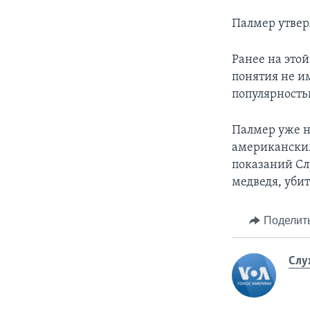
Палмер утвер
Ранее на этой
понятия не им
популярность
Палмер уже н
американским
показаний Сл
медведя, убит
Поделит
Слу