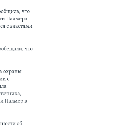
ообщила, что
йти Палмера.
ся с властями
ообещали, что
ба охраны
ии с
ыла
сточника,
ли Палмер в
нности об