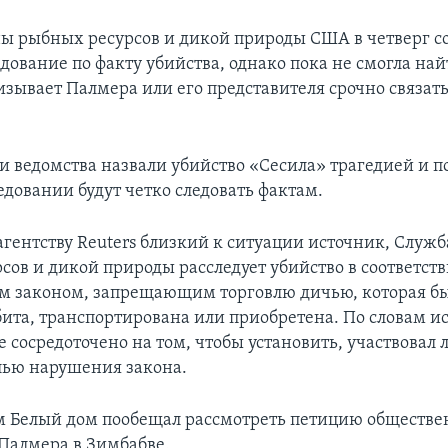
ы рыбных ресурсов и дикой природы США в четверг с
дование по факту убийства, однако пока не смогла на
изывает Палмера или его представителя срочно связать
и ведомства назвали убийство «Сесила» трагедией и п
едовании будут четко следовать фактам.
агентству Reuters близкий к ситуации источник, Служ
сов и дикой природы расследует убийство в соответств
 законом, запрещающим торговлю дичью, которая б
бита, транспортирована или приобретена. По словам и
 сосредоточено на том, чтобы установить, участвовал 
елью нарушения закона.
 Белый дом пообещал рассмотреть петицию обществе
Палмера в Зимбабве.