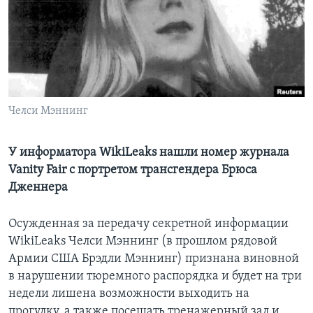
Learning English
СОЦИАЛЬНЫЕ СЕТИ
Челси Мэннинг
Языки
У информатора WikiLeaks нашли номер журнала
Vanity Fair с портретом трансгендера Брюса
Дженнера
Осужденная за передачу секретной информации
WikiLeaks Челси Мэннинг (в прошлом рядовой
Армии США Брэдли Мэннинг) признана виновной
в нарушении тюремного распорядка и будет на три
недели лишена возможности выходить на
прогулку, а также посещать тренажерный зал и