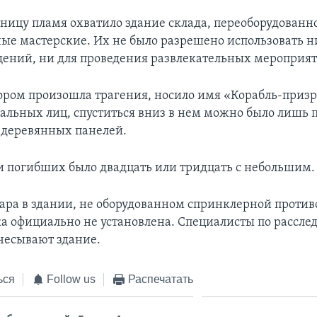
тницу пламя охватило здание склада, переоборудованн
ые мастерские. Их не было разрешено использовать ни
ний, ни для проведения развлекательных мероприят
тором произошла трагения, носило имя «Корабль-призр
альных лиц, спуститься вниз в нем можно было лишь п
 деревянных панелей.
 погибших было двадцать или тридцать с небольшим.
ра в здании, не оборудованном спринклерной проти
ка официально не установлена. Специалисты по рассл
чесывают здание.
ься
Follow us
Распечатать