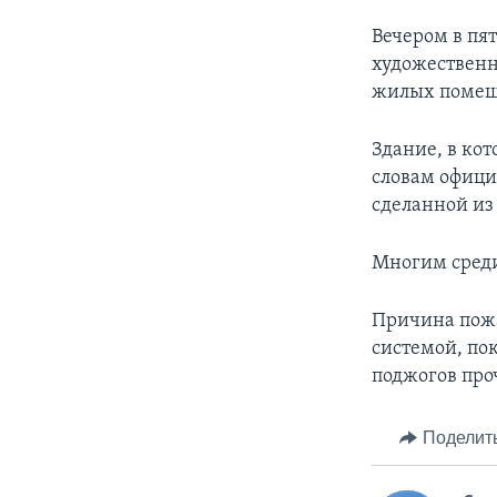
Вечером в пя
художественн
жилых помеще
Здание, в ко
словам офици
сделанной из
Многим среди
Причина пожа
системой, по
поджогов про
Поделит