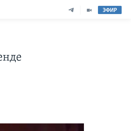
ЭФИР
енде