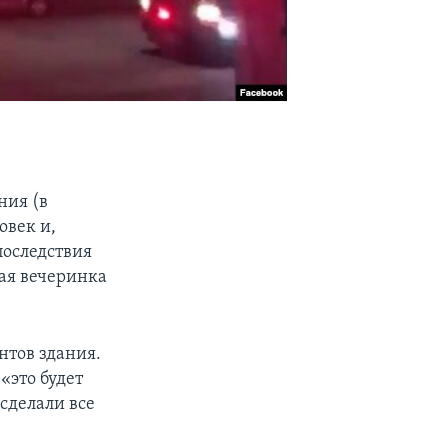
ния (в
овек и,
последствия
ная вечеринка
нтов здания.
«это будет
сделали все