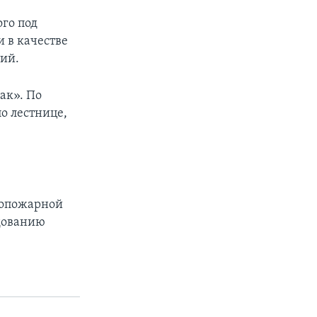
ого под
 в качестве
ий.
ак». По
о лестнице,
вопожарной
едованию