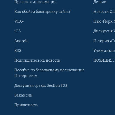
Правовая информация
Детали
Как обойти блокировку сайта?
Новости СШ
VOA+
Нью-Йорк 
iOS
Дискуссия 
Android
История «Г
RSS
Учим англ
Learning English
Подпишитесь на новости
ПОЗИЦИЯ 
Пособие по безопасному пользованию
СОЦИАЛЬНЫЕ СЕТИ
Интернетом
Доступная среда: Section 508
Вакансии
Приватность
Языки