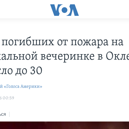
 погибших от пожара на
альной вечеринке в Окл
ло до 30
ей «Голоса Америки»
6 00:59
ься