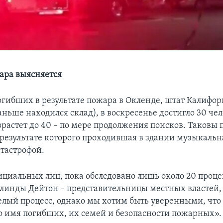
ара выясняется
огибших в результате пожара в Окленде, штат Калифор
аньше находился склад), в воскресенье достигло 30 чел
зрастет до 40 – по мере продолжения поисков. Таковы 
 результате которого проходившая в здании музыкаль
атастрофой.
ициальных лиц, пока обследовано лишь около 20 проце
линды Дейтон – представительницы местных властей, 
елый процесс, однако мы хотим быть уверенными, что 
о имя погибших, их семей и безопасности пожарных».