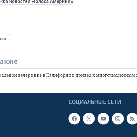
жба новостей «Голоса Америки»
сти
также
кальной вечеринке в Калифорнии привел к многочисленным
Ы
СОЦИАЛЬНЫЕ СЕТИ