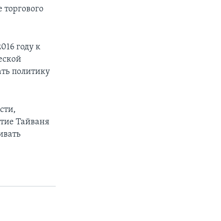
 торгового
016 году к
еской
ать политику
сти,
стие Тайваня
ивать