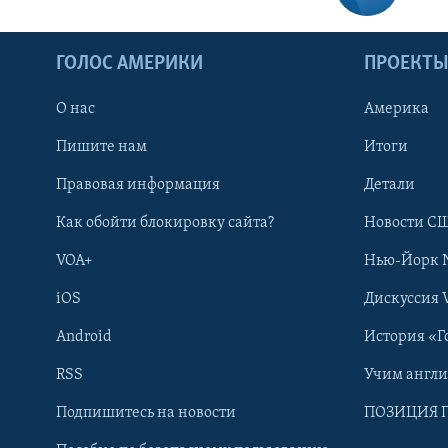
ГОЛОС АМЕРИКИ
ПРОЕКТ
О нас
Америка
Пишите нам
Итоги
Правовая информация
Детали
Как обойти блокировку сайта?
Новости СШ
VOA+
Нью-Йорк 
iOS
Дискуссия 
Android
История «Г
RSS
Учим англ
Learning English
Подпишитесь на новости
ПОЗИЦИЯ 