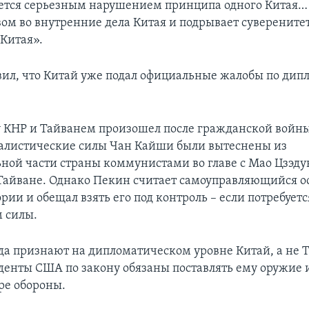
яется серьезным нарушением принципа одного Китая…
ом во внутренние дела Китая и подрывает суверените
 Китая».
вил, что Китай уже подал официальные жалобы по ди
 КНР и Тайванем произошел после гражданской войны 
алистические силы Чан Кайши были вытеснены из
ной части страны коммунистами во главе с Мао Цзэду
Тайване. Однако Пекин считает самоуправляющийся о
рии и обещал взять его под контроль – если потребуется
 силы.
ода признают на дипломатическом уровне Китай, а не 
денты США по закону обязаны поставлять ему оружие 
ре обороны.