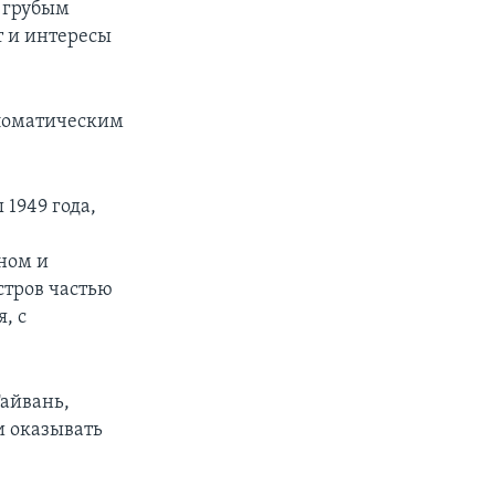
 грубым
т и интересы
пломатическим
1949 года,
ном и
стров частью
, с
Тайвань,
и оказывать