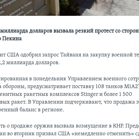
 миллиарда долларов вызвала резкий протест со сторо
о Пекина
нт США одобрил запрос Тайваня на закупку военной т
2,2 миллиарда долларов.
сированная в понедельник Управлением военного сот
 обороны, предусматривает поставку 108 танков M1A2
енитных ракетных комплексов Stinger и более 1 500
вых ракет. В Управлении подчеркивают, что продажа 
оенный баланс в регионе.
ть о продаже оружия вызвала возмущение в КНР. Пред
н во вторник призвал США «немедленно отменить» сд