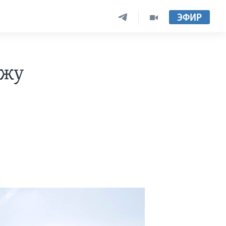
ЭФИР
ажу