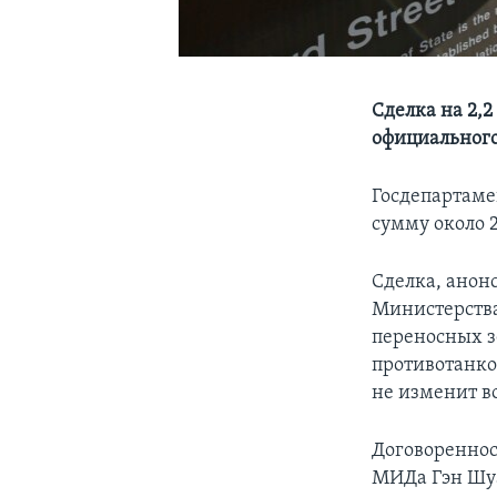
Сделка на 2,2
официальног
Госдепартаме
сумму около 
Сделка, анон
Министерства
переносных з
противотанко
не изменит в
Договореннос
МИДа Гэн Шуа