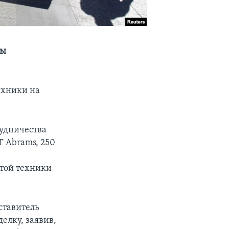
ны
ехники на
рудничества
T Abrams, 250
этой техники
ставитель
елку, заявив,