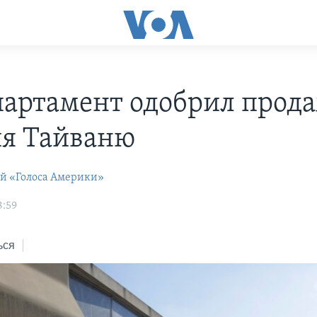
партамент одобрил прод
я Тайваню
ей «Голоса Америки»
8:59
ься