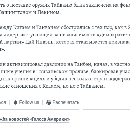
ть о поставке оружия Тайваню была заключена на фоне
 Вашингтоном и Пекином.
жду Китаем и Тайванем обострились с тех пор, как в 2
а лидер выступающей за независимость «Демократич
й партии» Цай Инвэнь, которая отказывается признав
я».
ин активизировал давление на Тайбэй, начав, в частно
енные учения в Тайваньском проливе, блокировав уча
ных организациях и убедив несколько стран поддерж
кие отношения с Китаем, но не с Тайванем.
ься
Follow us
Распечатать
жба новостей «Голоса Америки»