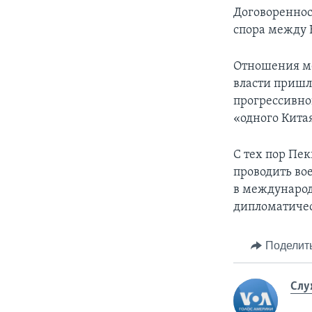
Договореннос
спора между
Отношения ме
власти пришл
прогрессивно
«одного Кита
С тех пор Пек
проводить во
в международ
дипломатичес
Поделит
Слу