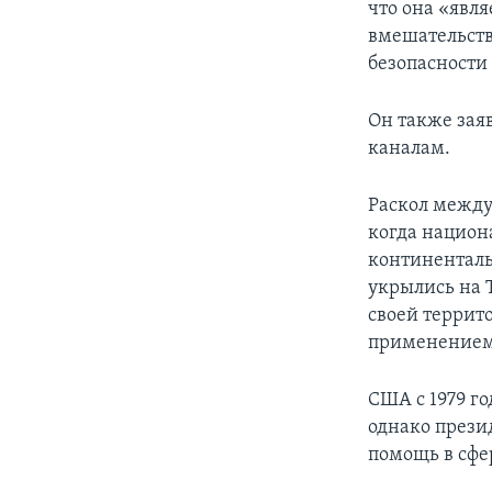
что она «явл
вмешательств
безопасности
Он также зая
каналам.
Раскол между
когда национ
континенталь
укрылись на 
своей террито
применением
США с 1979 г
однако прези
помощь в сфе