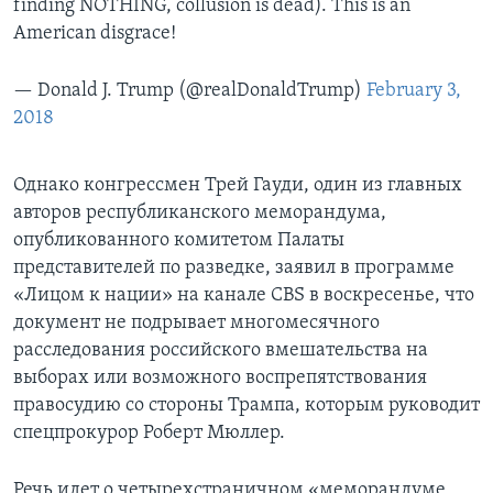
finding NOTHING, collusion is dead). This is an
American disgrace!
— Donald J. Trump (@realDonaldTrump)
February 3,
2018
Однако конгрессмен Трей Гауди, один из главных
авторов республиканского меморандума,
опубликованного комитетом Палаты
представителей по разведке, заявил в программе
«Лицом к нации» на канале CBS в воскресенье, что
документ не подрывает многомесячного
расследования российского вмешательства на
выборах или возможного воспрепятствования
правосудию со стороны Трампа, которым руководит
спецпрокурор Роберт Мюллер.
Речь идет о четырехстраничном «меморандуме