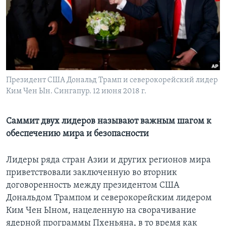
Learning English
СОЦИАЛЬНЫЕ СЕТИ
Президент США Дональд Трамп и северокорейский лидер
Ким Чен Ын. Сингапур. 12 июня 2018 г.
Языки
Саммит двух лидеров называют важным шагом к
обеспечению мира и безопасности
Лидеры ряда стран Азии и других регионов мира
приветствовали заключенную во вторник
договоренность между президентом США
Дональдом Трампом и северокорейским лидером
Ким Чен Ыном, нацеленную на сворачивание
ядерной программы Пхеньяна, в то время как