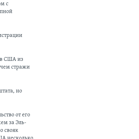
м с
епной
истрации
 в США из
 чем стражи
тата, но
ьство от его
ем за Эль-
о свояк
США несколько