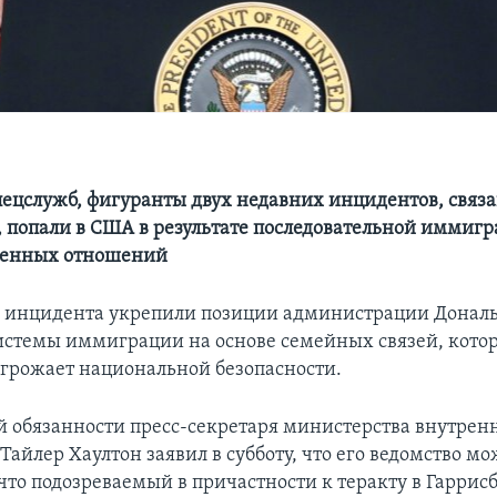
ецслужб, фигуранты двух недавних инцидентов, связ
 попали в США в результате последовательной иммигр
твенных отношений
 инцидента укрепили позиции администрации Дональ
стемы иммиграции на основе семейных связей, котор
угрожает национальной безопасности.
обязанности пресс-секретаря министерства внутрен
Тайлер Хаултон заявил в субботу, что его ведомство мо
что подозреваемый в причастности к теракту в Гаррисб