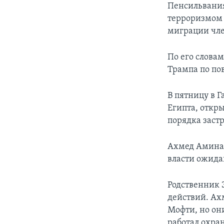
Пенсильвания
терроризмом 
миграции чл
По его слова
Трампа по по
В пятницу в 
Египта, откр
порядка застр
Ахмед Аминам
власти ожида
Родственник 
действий. Ах
Мофти, но они
работал охра