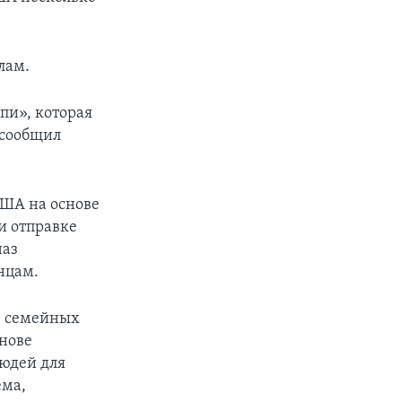
лам.
пи», которая
 сообщил
ША на основе
и отправке
наз
нцам.
е семейных
снове
людей для
ема,