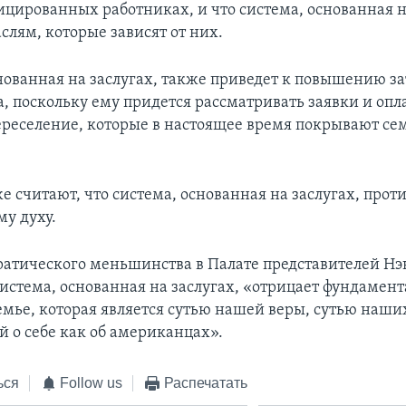
цированных работниках, и что система, основанная н
слям, которые зависят от них.
нованная на заслугах, также приведет к повышению за
а, поскольку ему придется рассматривать заявки и опл
ереселение, которые в настоящее время покрывают се
е считают, что система, основанная на заслугах, прот
у духу.
атического меньшинства в Палате представителей Нэ
система, основанная на заслугах, «отрицает фундамен
емье, которая является сутью нашей веры, сутью наши
й о себе как об американцах».
ься
Follow us
Распечатать