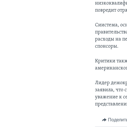
низкоквалифи
повредит отра
Сиистема, ос
правительств
расходы на п
спонсоры.
Критики такж
американском
Лидер демокр
заявила, что 
уважение к с
представлени
Поделит