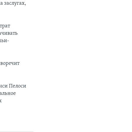
а заслугах,
трат
ачивать
мьи-
иворечит
нси Пелоси
тальное
х