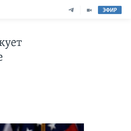
ЭФИР
кует
е