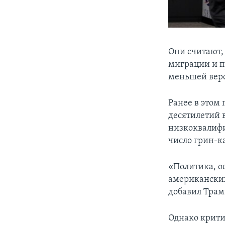
Они считают,
миграции и п
меньшей веро
Ранее в этом
десятилетий 
низкоквалифи
число грин-к
«Политика, о
американских
добавил Трам
Однако крити