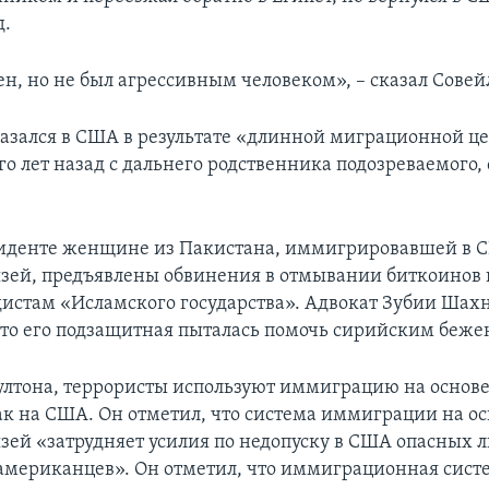
д.
ен, но не был агрессивным человеком», – сказал Совей
азался в США в результате «длинной миграционной це
го лет назад с дальнего родственника подозреваемого,
иденте женщине из Пакистана, иммигрировавшей в С
зей, предъявлены обвинения в отмывании биткоинов 
истам «Исламского государства». Адвокат Зубии Шах
что его подзащитная пыталась помочь сирийским беже
ултона, террористы используют иммиграцию на основ
так на США. Он отметил, что система иммиграции на о
зей «затрудняет усилия по недопуску в США опасных 
американцев». Он отметил, что иммиграционная сист