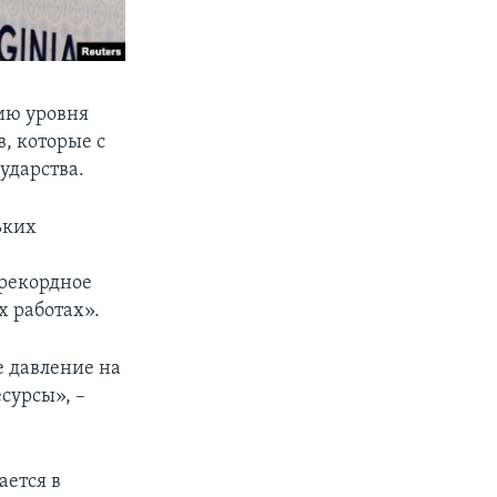
нию уровня
, которые с
ударства.
ьких
 рекордное
 работах».
е давление на
сурсы», –
ается в