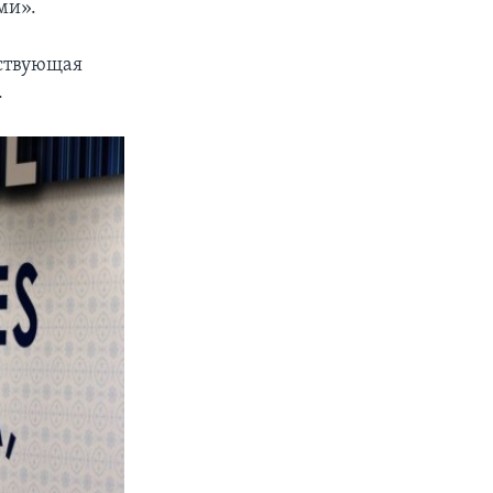
ми».
йствующая
.