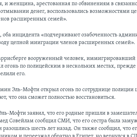
, и женщина, арестованная по обвинениям в связанно
отмывании денег, воспользовались возможностями ц
енов расширенных семей».
м, оба инцидента «подчеркивают озабоченность админ
воду цепной мииграции членов расширенных семей».
Гаррисберге вооруженный человек, иммигрировавший
ыл огонь по полицейским в нескольких местах, прежде
елили его.
ин Эль-Мофти открыл огонь по сотруднице полиции ш
ют, что она сможет полностью восстановиться.
Эль-Мофти заявил, что его родные пришли в замешател
мед Совейлам сообщил СМИ, что его сестра была замуж
 разошлись шесть лет назад. Он также сообщил, что ег
нником и переезжал обратно в Египет, но вернулся в 