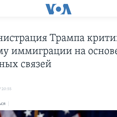
истрация Трампа крити
му иммиграции на основ
ных связей
7 20:55
ься