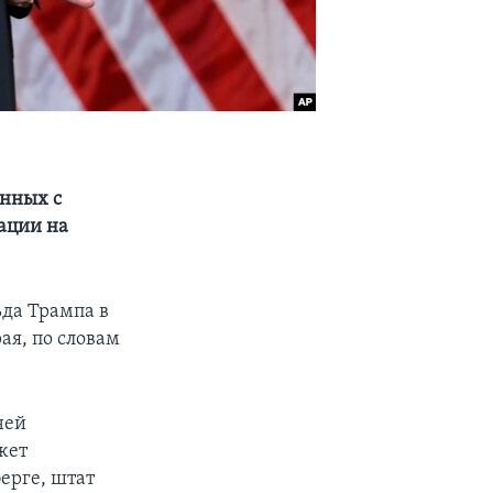
анных с
ации на
да Трампа в
ая, по словам
ней
жет
ерге, штат