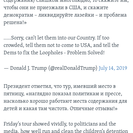
содержания) слишком многолюдно, то скажите им,
чтобы они не приезжали в США, и скажите
демократам – ликвидируйте лазейки – и проблема
решена!»
.....Sorry, can’t let them into our Country. If too
crowded, tell them not to come to USA, and tell the
Dems to fix the Loopholes - Problem Solved!
— Donald J. Trump (@realDonaldTrump)
July 14, 2019
Президент отметил, что тур, имевший место в
пятницу, «наглядно показал политикам и прессе,
насколько хорошо работают места содержания для
детей и какая там чистота. Отличные отзывы!»
Friday’s tour showed vividly, to politicians and the
media, how well run and clean the children’s detention