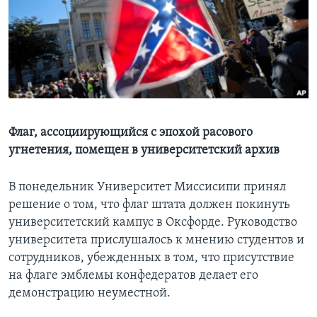
Learning English
СОЦИАЛЬНЫЕ СЕТИ
Языки
Флаг, ассоциирующийся с эпохой расового
угнетения, помещен в университетский архив
В понедельник Университет Миссисипи принял
решение о том, что флаг штата должен покинуть
университетский кампус в Оксфорде. Руководство
университета прислушалось к мнению студентов и
сотрудников, убежденных в том, что присутствие
на флаге эмблемы конфедератов делает его
демонстрацию неуместной.