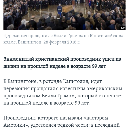
Learning English
СОЦИАЛЬНЫЕ СЕТИ
Церемония прощания с Билли Грэмом на Капиталийском
холме. Вашингтон. 28 февраля 2018 г.
Языки
Знаменитый христианский проповедник ушел из
жизни на прошлой неделе в возрасте 99 лет
В Вашингтоне, в ротонде Капитолия, идет
церемония прощания с известным американским
проповедником Билли Грэмом, который скончался
на прошлой неделе в возрасте 99 лет.
Проповедник, которого называли «пастором
Америки», удостоился редкой чести: в последний