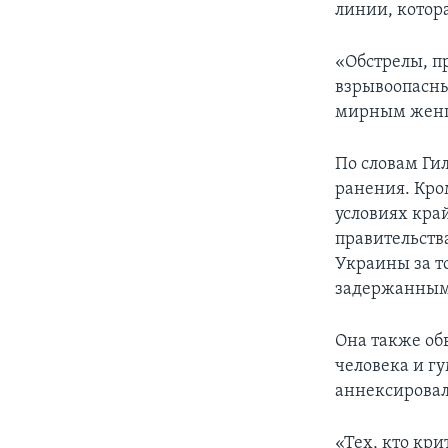
линии, котор
«Обстрелы, п
взрывоопасны
мирным женщи
По словам Гил
ранения. Кро
условиях кра
правительств
Украины за т
задержанным.
Она также об
человека и г
аннексировала
«Тех, кто кри