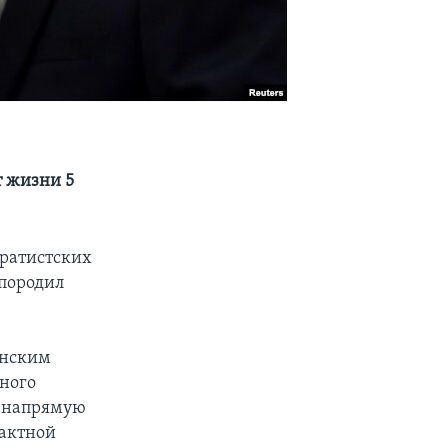
 жизни 5
аратистских
породил
инским
вного
я напрямую
тактной