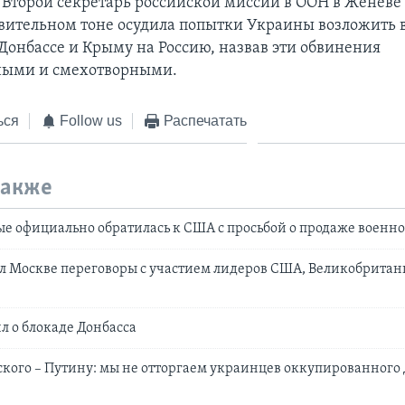
. Второй секретарь российской миссии в ООН в Женеве
звительном тоне осудила попытки Украины возложить в
Донбассе и Крыму на Россию, назвав эти обвинения
ными и смехотворными.
ься
Follow us
Распечатать
также
е официально обратилась к США с просьбой о продаже военн
л Москве переговоры с участием лидеров США, Великобритан
 о блокаде Донбасса
кого – Путину: мы не отторгаем украинцев оккупированного