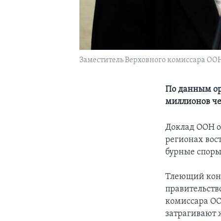
Заместитель Верховного комиссара ООН
По данным ор
миллионов ч
Доклад ООН о
регионах вос
бурные споры
Тлеющий кон
правительство
комиссара ОО
затрагивают 