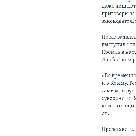
даже лишают 
приговоры за
законодательс
После заявле
выступил с г
Кремль в нар
Донбасском р
«Во временно
и в Крыму, Р
самым наруша
суверенитет 
кого-то защищ
он.
Представител