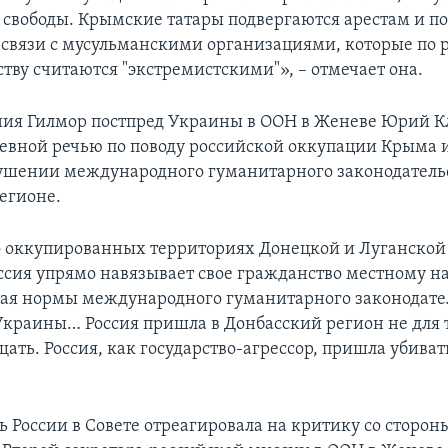
свободы. Крымские татары подвергаются арестам и п
 связи с мусульманскими организациями, которые по 
тву считаются "экстремистскими"», – отмечает она.
ния Гилмор постпред Украины в ООН в Женеве Юрий 
невной речью по поводу российской оккупации Крыма 
ушении международного гуманитарного законодательс
егионе.
 оккупированных территориях Донецкой и Луганской 
оссия упрямо навязывает свое гражданство местному н
я нормы международного гуманитарного законодател
Украины… Россия пришла в Донбасский регион не для т
ать. Россия, как государство-агрессор, пришла убивать
ь России в Совете отреагировала на критику со сторо