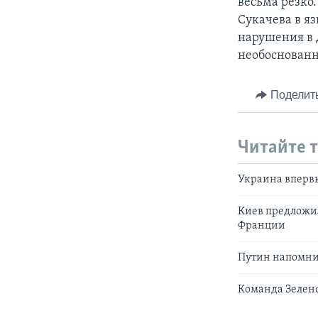
весьма резко
Сукачева в я
нарушения в 
необоснован
Поделит
Читайте 
Украина впервы
Киев предложи
Франции
Путин напомнил
Команда Зеленс