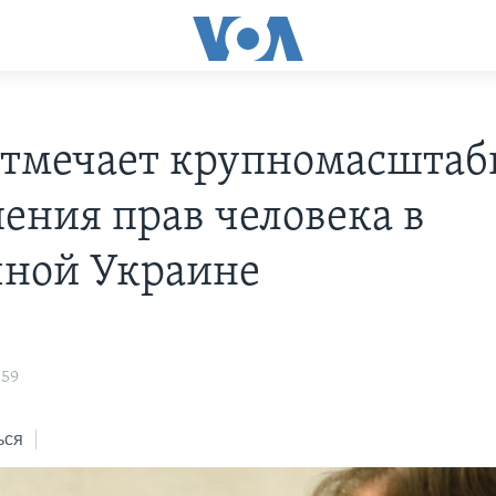
тмечает крупномасшта
ения прав человека в
чной Украине
:59
ься