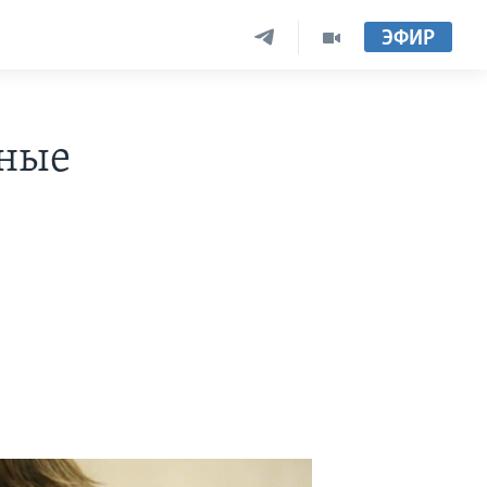
ЭФИР
бные