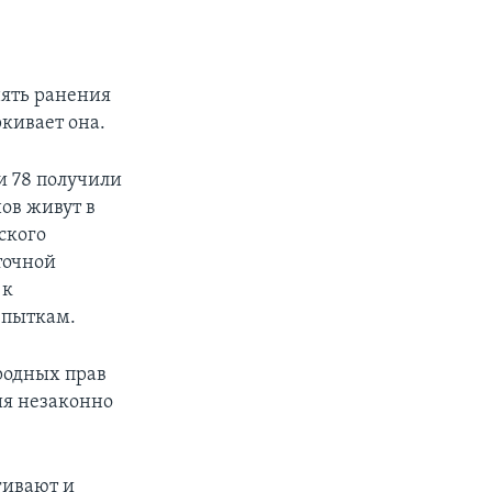
ять ранения
кивает она.
 и 78 получили
ов живут в
ского
точной
 к
 пыткам.
родных прав
ия незаконно
гивают и