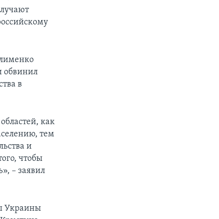
олучают
российскому
Клименко
и обвинил
тва в
областей, как
аселению, тем
ьства и
ого, чтобы
», – заявил
ны Украины