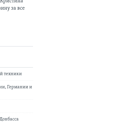
 Кристина
ину за все
ой техники
ии, Германии и
 Донбасса