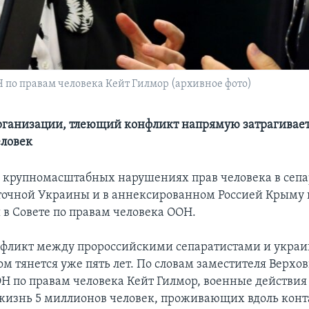
 по правам человека Кейт Гилмор (архивное фото)
ганизации, тлеющий конфликт напрямую затрагивает
еловек
 крупномасштабных нарушениях прав человека в сеп
точной Украины и в аннексированном Россией Крыму 
 в Совете по правам человека ООН.
фликт между пророссийскими сепаратистами и укра
м тянется уже пять лет. По словам заместителя Верхо
Н по правам человека Кейт Гилмор, военные действи
жизнь 5 миллионов человек, проживающих вдоль кон