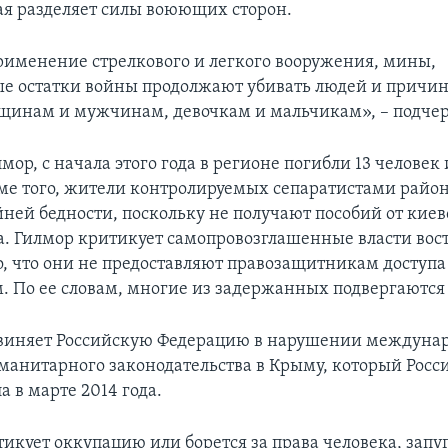
ая разделяет силы воюющих сторон.
рименение стрелкового и легкого вооружения, мины,
е остатки войны продолжают убивать людей и причин
нам и мужчинам, девочкам и мальчикам», – подчер
мор, с начала этого года в регионе погибли 13 человек
ме того, жители контролируемых сепаратистами район
йней бедности, поскольку не получают пособий от киев
а. Гилмор критикует самопровозглашенные власти вос
о, что они не предоставляют правозащитникам доступа
 По ее словам, многие из задержанных подвергаются
виняет Российскую Федерацию в нарушении междуна
уманитарного законодательства в Крыму, который Росс
 в марте 2014 года.
тикует оккупацию или борется за права человека, запу