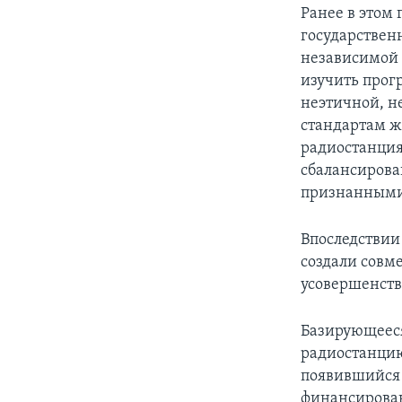
Ранее в этом 
государствен
независимой 
изучить прог
неэтичной, н
стандартам ж
радиостанция
сбалансирова
признанными 
Впоследствии
создали совм
усовершенств
Базирующееся
радиостанцию 
появившийся 
финансирован