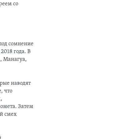
реем со
 под сомнение
2018 года. В
, Манагуа,
рые наводят
, что
,
омета. Затем
ий смех
й