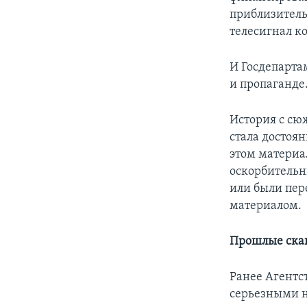
приблизитель
телесигнал к
И Госдепарта
и пропаганде
История с сюж
стала достоян
этом материа
оскорбительн
или были пер
материалом.
Прошлые ска
Ранее Агентс
серьезными 