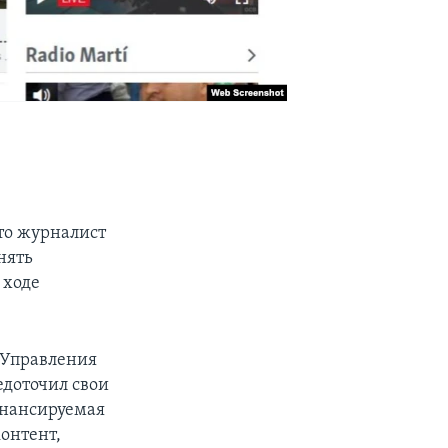
то журналист
нять
 ходе
 Управления
едоточил свои
инансируемая
онтент,