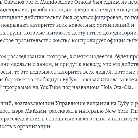
ь Cubanos por el Mundo Алекс Отаола был одним из пер
видеоролик, разоблачающий предполагаемую инсценир
 инцидент действительно был сфальсифицирован, то п
подрывают авторитет всех новостных организаций и
х групп, которые пытаются достучаться до аудитории н
ское правительство жестко контролирует официальн
ам расследования, которое, хочется надеется, будет пр
 они сделали и зачем, и придут к выводу, что это дейс
ости, то это подрывает авторитет всех людей, которые
ы бороться за свободную Кубу», – сказал Отаола в своей
 программе на YouTube под названием Hola Ota-Ola.
рший, возглавляющий Управление вещания на Кубу и 
ост мэра Майями, рассказал в интервью New York Tim
от расследования в отношении своего сына и планируе
ность в организации.