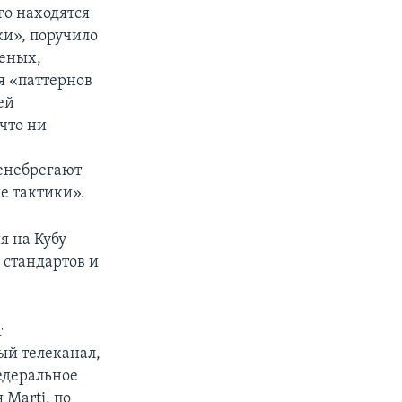
го находятся
ки», поручило
ченых,
я «паттернов
ей
что ни
ренебрегают
е тактики».
я на Кубу
 стандартов и
т
ый телеканал,
едеральное
 Marti, по