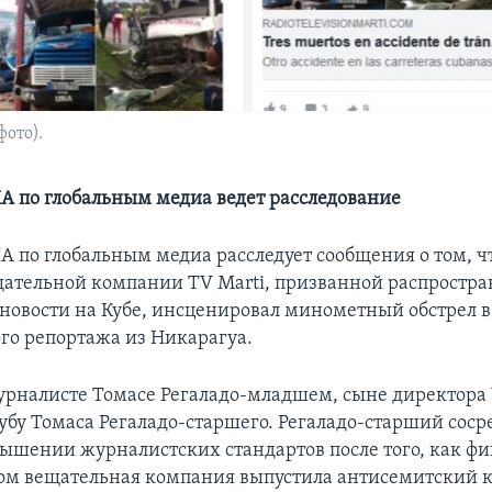
фото).
А по глобальным медиа ведет расследование
А по глобальным медиа расследует сообщения о том, ч
ательной компании TV Marti, призванной распростра
новости на Кубе, инсценировал минометный обстрел в
го репортажа из Никарагуа.
журналисте Томасе Регаладо-младшем, сыне директора
убу Томаса Регаладо-старшего. Регаладо-старший соср
вышении журналистских стандартов после того, как ф
ом вещательная компания выпустила антисемитский к