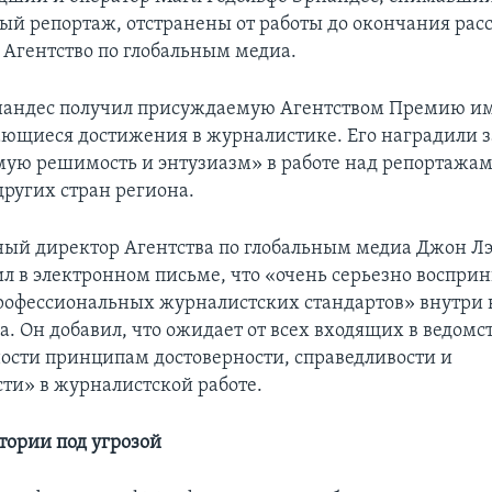
ый репортаж, отстранены от работы до окончания рас
т Агентство по глобальным медиа.
рнандес получил присуждаемую Агентством Премию и
ающиеся достижения в журналистике. Его наградили з
ую решимость и энтузиазм» в работе над репортажам
других стран региона.
ый директор Агентства по глобальным медиа Джон Лэ
ил в электронном письме, что «очень серьезно воспр
офессиональных журналистских стандартов» внутри
ва. Он добавил, что ожидает от всех входящих в ведом
сти принципам достоверности, справедливости и
сти» в журналистской работе.
тории под угрозой