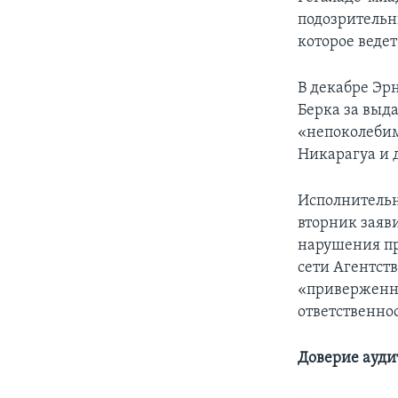
подозрительн
которое веде
В декабре Э
Берка за выд
«непоколебим
Никарагуа и 
Исполнительн
вторник заяв
нарушения пр
сети Агентст
«приверженно
ответственно
Доверие ауди