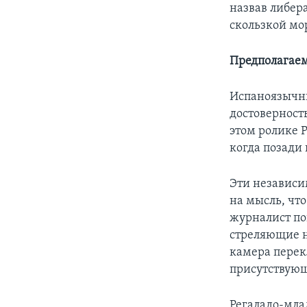
назвав либер
скользкой мо
Предполагае
Испаноязычны
достоверность
этом ролике 
когда позади
Эти независи
на мысль, что
журналист по
стреляющие н
камера перек
присутствую
Регаладо-мла