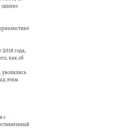
 однако
журналистике
 2018 года,
го, как об
, уволились
над этим
я с
оставленный