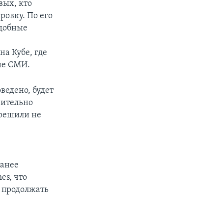
вых, кто
овку. По его
одобные
а Кубе, где
ые СМИ.
оведено, будет
твительно
 решили не
ранее
es, что
т продолжать