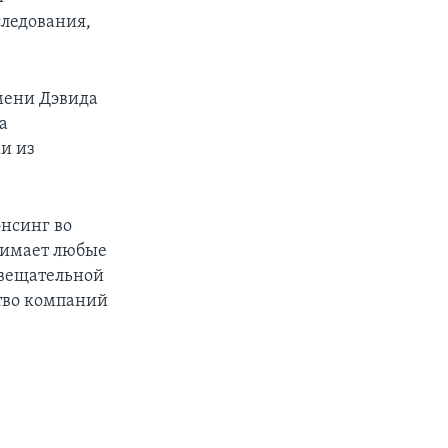
следования,
мени Дэвида
а
и из
нсинг во
инимает любые
 вещательной
ство компаний