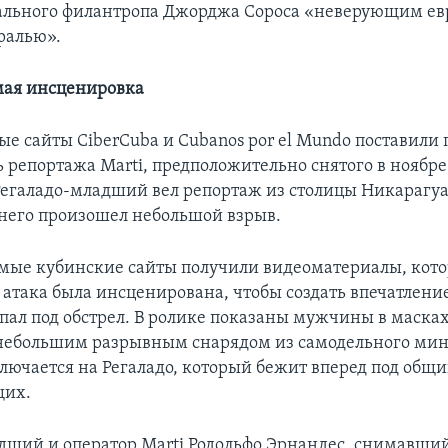
ального филантропа Джорджа Сороса «неверующим ев
ралью».
мая инсценировка
е сайты CiberCuba и Cubanos por el Mundo поставили
 репортажа Marti, предположительно снятого в ноябре 
Регаладо-младший вел репортаж из столицы Никарагуа
 него произошел небольшой взрыв.
мые кубинские сайты получили видеоматериалы, кото
 атака была инсценирована, чтобы создать впечатление
пал под обстрел. В ролике показаны мужчины в масках
ебольшим разрывным снарядом из самодельного мин
лючается на Регаладо, который бежит вперед под общ
щих.
дший и оператор Marti Родольфо Эрнандес, снимавши