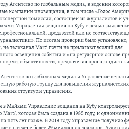
году Агентство по глобальным медиа, в ведении которо
ные компании иновещания, в том числе «Голос Амери
экспертной комиссии, состоящей из журналистов и у
раммы Управления вещания на Кубу с целью выявлени
епрофессиональной, предвзятой или не соответствующ
урналистики». По итогам проверки было установлено, 
, не телеканал Marti почти не прилагают усилий для
нного освещения событий и «на регулярной основе п
нормы объективности, предпочитая пропагандистски
 Агентство по глобальным медиа и Управление вещани
естную рабочую группу для повышения журналистских
ования структуры управления.
 в Майями Управление вещания на Кубу контролируе
Martí, которая была создана в 1985 году, и одноименн
на пять лет позже. В 2018 году Управление получило ф
ие в размере более 29 миллионов долларов. Аудитория