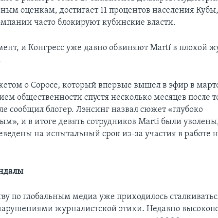
ным оценкам, достигает 11 процентов населения Кубы,
омпании часто блокируют кубинские власти.
мент, и Конгресс уже давно обвиняют Martí в плохой 
.
етом о Соросе, который впервые вышел в эфир в марте
ием общественности спустя несколько месяцев после то
ле сообщил блогер. Лэнсинг назвал сюжет «глубоко
ым», и в итоге девять сотрудников Marti были уволены
еведены на испытальный срок из-за участия в работе 
ндалы
тву по глобальным медиа уже приходилось сталкиватьс
нарушениями журналистской этики. Недавно высокоп