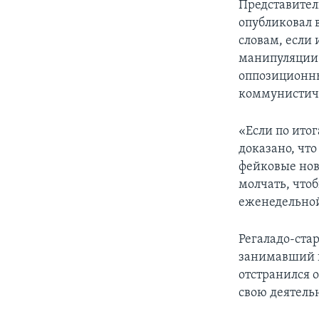
Представител
опубликовал 
словам, если
манипуляции 
оппозиционны
коммунистиче
«Если по итог
доказано, что
фейковые нов
молчать, чтоб
еженедельной
Регаладо-ста
занимавший п
отстранился 
свою деятель