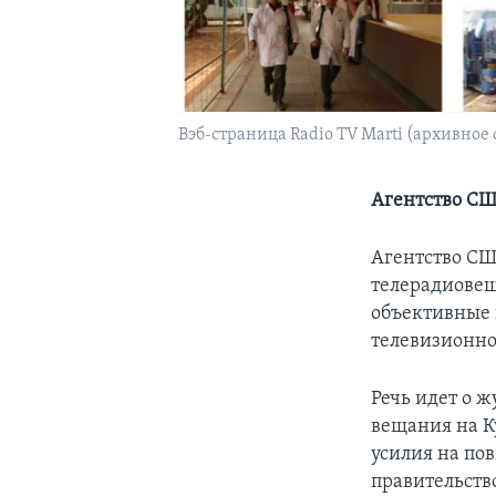
Вэб-страница Radio TV Marti (архивное 
Агентство СШ
Агентство СШ
телерадиовещ
объективные 
телевизионно
Речь идет о 
вещания на К
усилия на по
правительств