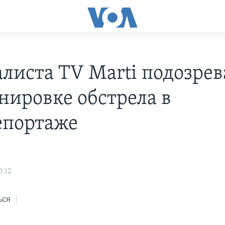
листа TV Marti подозрев
нировке обстрела в
епортаже
0:12
ься