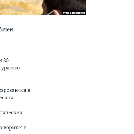
бочей
и
и 28
курдских
озреваются в
еской.
стических
говорится в