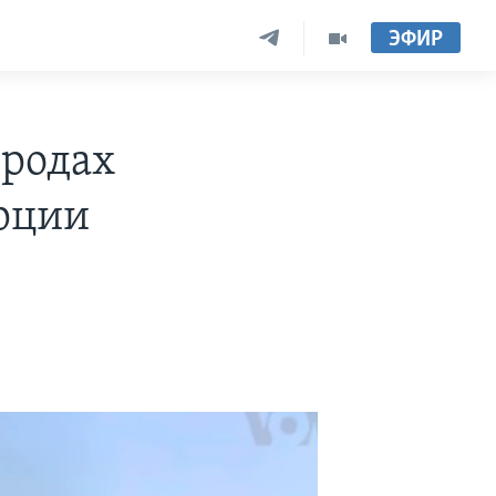
ЭФИР
ородах
урции