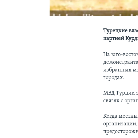
Турецкие вла
партией Курд
На юго-восто
демонстранта
избранных мэ
городах.
МВД Турции з
связях с орг
Когда местны
организаций,
предосторожно