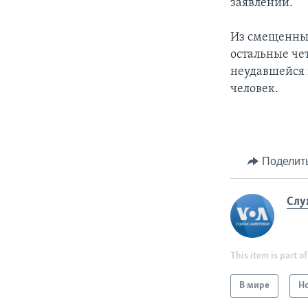
заявлении.
Из смещенных
остальные че
неудавшейся п
человек.
Поделит
Слу
This item is part of
В мире
Н