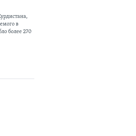
Курдистана,
емого в
бло более 270