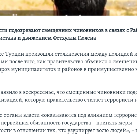
сти подозревают смещенных чиновников в связях с Ра
истана и движением Фетхуллы Гюлена
ке Турции произошли столкновения между полицией 
ми после того, как правительство объявило о смещени
ров муниципалитетов и районов в преимущественно 
аявило в воскресенье, что смещенные чиновники под
анизацией, которую правительство считает террористич
е органы власти «оказываются под влиянием террори
 первейшая обязанность государства – принять меры
сти в отношении тех, кто узурпирует волю людей», – 