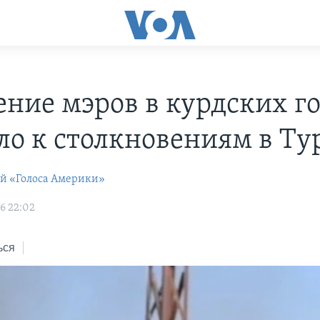
ние мэров в курдских г
ло к столкновениям в Т
ей «Голоса Америки»
6 22:02
ься