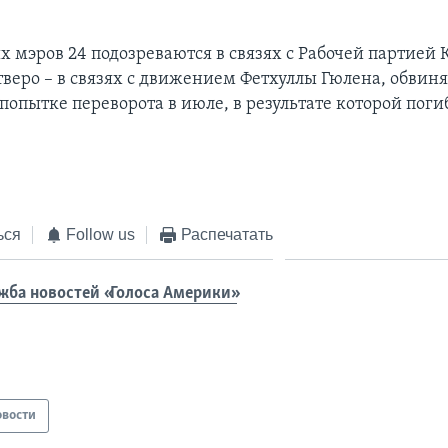
 мэров 24 подозреваются в связях с Рабочей партией 
тверо – в связях с движением Фетхуллы Гюлена, обвиня
опытке переворота в июле, в результате которой поги
ься
Follow us
Распечатать
жба новостей «Голоса Америки»
овости