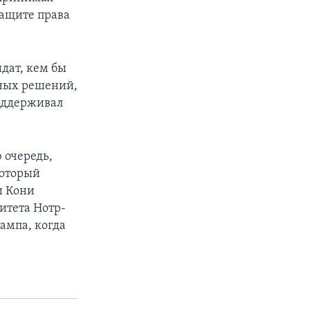
защите права
дат, кем бы
вных решений,
поддерживал
 очередь,
который
и Кони
итета Нотр-
ампа, когда