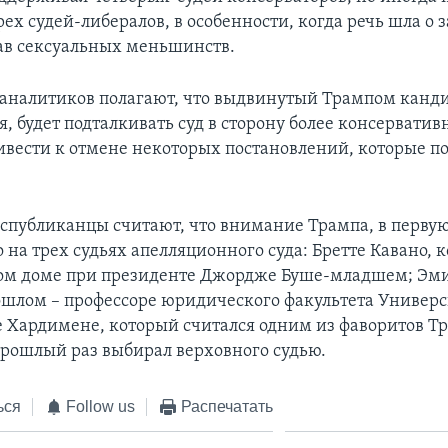
ех судей-либералов, в особенности, когда речь шла о 
рав сексуальных меньшинств.
аналитиков полагают, что выдвинутый Трампом канди
я, будет подталкивать суд в сторону более консервати
ивести к отмене некоторых постановлений, которые 
спубликанцы считают, что внимание Трампа, в первую
 на трех судьях апелляционного суда: Бретте Кавано, 
лом доме при президенте Джордже Буше-младшем; Эм
рошлом – профессоре юридического факультета Универс
е Хардимене, который считался одним из фаворитов Тр
прошлый раз выбирал верховного судью.
ься
Follow us
Распечатать