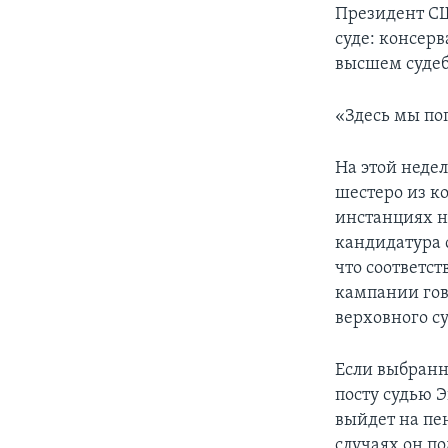
Президент СШ
суде: консер
высшем судеб
«Здесь мы поп
На этой неде
шестеро из к
инстанциях н
кандидатура 
что соответс
кампании гов
верховного с
Если выбранн
посту судью 
выйдет на пе
случаях он п