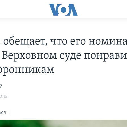
 обещает, что его номин
в Верховном суде понрави
торонникам
р
0:15
ься