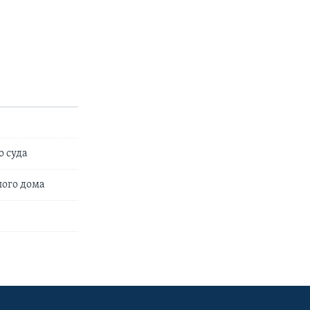
о суда
лого дома