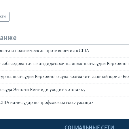
сти
также
мости и политические противоречия в США
 собеседования с кандидатами на должность судьи Верховног
ур на пост судьи Верховного суда возглавит главный юрист Бе
о суда Энтони Кеннеди уходит в отставку
 США нанес удар по профсоюзам госслужащих
Ы
СОЦИАЛЬНЫЕ СЕТИ