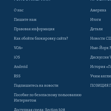
О нас
Америка
Пишите нам
Итоги
Правовая информация
Детали
Как обойти блокировку сайта?
Новости СШ
VOA+
Нью-Йорк 
iOS
Дискуссия 
Android
История «Г
RSS
Учим англ
Learning English
Подпишитесь на новости
ПОЗИЦИЯ 
Пособие по безопасному пользованию
СОЦИАЛЬНЫЕ СЕТИ
Интернетом
Доступная среда: Section 508