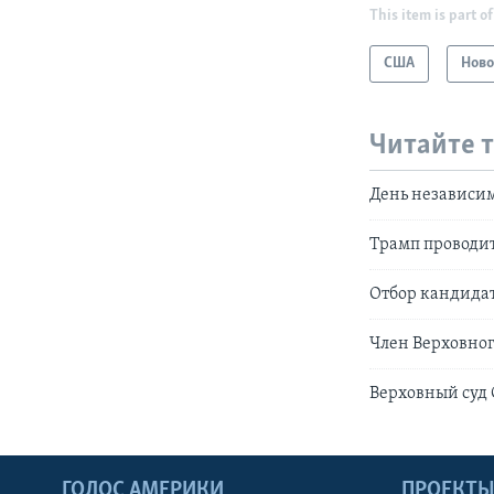
This item is part of
США
Ново
Читайте 
День независи
Трамп проводит
Отбор кандидат
Член Верховног
Верховный суд
ГОЛОС АМЕРИКИ
ПРОЕКТ