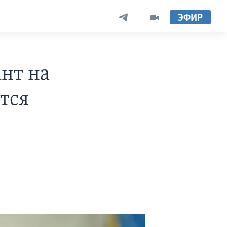
ЭФИР
ант на
тся