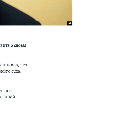
вить о своем
онников, что
ного суда,
упая во
ападной