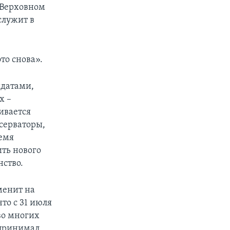
 Верховном
служит в
то снова».
идатами,
х –
ивается
серваторы,
емя
ить нового
нство.
менит на
то с 31 июля
во многих
 принимал