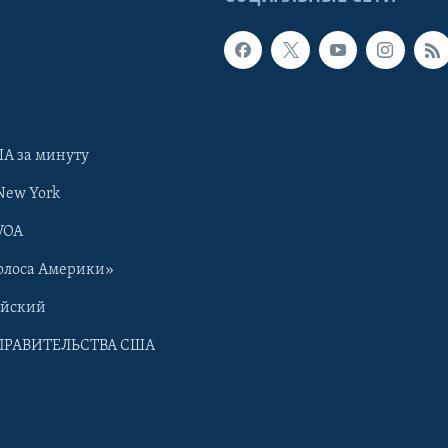
А за минуту
New York
VOA
олоса Америки»
ийский
ПРАВИТЕЛЬСТВА США