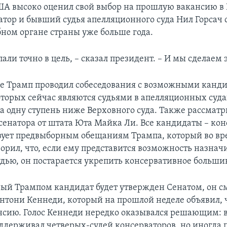
А высоко оценил свой выбор на прошлую вакансию в
ватор и бывший судья апелляционного суда Нил Горсач 
ном органе страны уже больше года.
али точно в цель, – сказал президент. – И мы сделаем э
ле Трамп проводил собеседования с возможными канд
оторых сейчас являются судьями в апелляционных суда
а одну ступень ниже Верховного суда. Также рассматр
сенатора от штата Юта Майка Ли. Все кандидаты – кон
твует предвыборным обещаниям Трампа, который во вр
орил, что, если ему представится возможность назнач
удью, он постарается укрепить консервативное больши
ый Трампом кандидат будет утвержден Сенатом, он с
Энтони Кеннеди, который на прошлой неделе объявил, ч
нсию. Голос Кеннеди нередко оказывался решающим: 
оддерживал четверых-судей консерваторов, но иногда