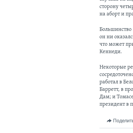
сторону четыр
на аборт и п
Большинство 
он ни оказалс
что может пр
Кеннеди.
Некоторые ре
сосредоточено
работал в Бе
Барретт, в п
Дам; и Томас
президент в 
Поделит