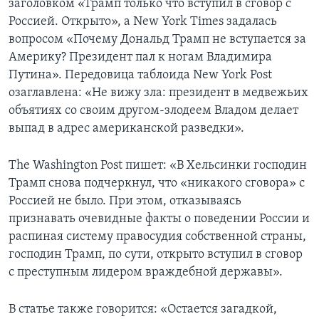
заголовком «Трамп только что вступил в сговор с
Россией. Открыто», а New York Times задалась
вопросом «Почему Дональд Трамп не вступается за
Америку? Президент пал к ногам Владимира
Путина». Передовица таблоида New York Post
озаглавлена: «Не вижу зла: президент в медвежьих
объятиях со своим другом-злодеем Владом делает
выпад в адрес американской разведки».
The Washington Post пишет: «В Хельсинки господин
Трамп снова подчеркнул, что «никакого сговора» с
Россией не было. При этом, отказываясь
признавать очевидные факты о поведении России и
распиная систему правосудия собственной страны,
господин Трамп, по сути, открыто вступил в сговор
с преступным лидером враждебной державы».
В статье также говорится: «Остается загадкой,