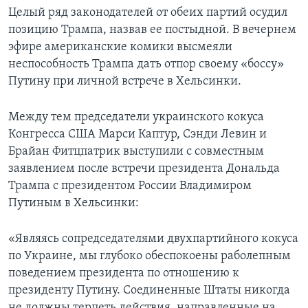
Целый ряд законодателей от обеих партий осудил
позицию Трампа, назвав ее постыдной. В вечернем
эфире американские комики высмеяли
неспособность Трампа дать отпор своему «боссу»
Путину при личной встрече в Хельсинки.
Между тем председатели украинского кокуса
Конгресса США Марси Каптур, Сэнди Левин и
Брайан Фитцпатрик выступили с совместным
заявлением после встречи президента Дональда
Трампа с президентом России Владимиром
Путиным в Хельсинки:
«Являясь сопредседателями двухпартийного кокуса
по Украине, мы глубоко обеспокоены раболепным
поведением президента по отношению к
президенту Путину. Соединенные Штаты никогда
не должны терпеть действия, направленные на