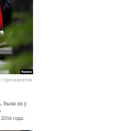
и с президентом
, были ли у
о
2016 года.