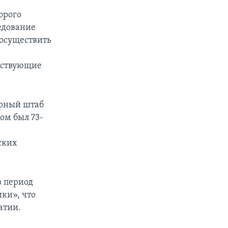
орого
едование
 осуществить
етствующие
орный штаб
ом был 73-
ских
в период
ки», что
атии.