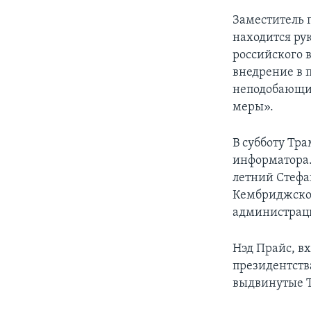
Заместитель 
находится ру
российского 
внедрение в 
неподобающих
меры».
В субботу Тр
информатора.
летний Стефа
Кембриджског
администрац
Нэд Прайс, в
президентств
выдвинутые Т