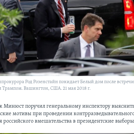
нпрокурора Род Розенстайн покидает Белый дом после встреч
Трампом. Вашингтон, США. 21 мая 2018 г.
к Минюст поручил генеральному инспектору выяснить
ские мотивы при проведении контрразведывательног
я российского вмешательства в президентские выборы 