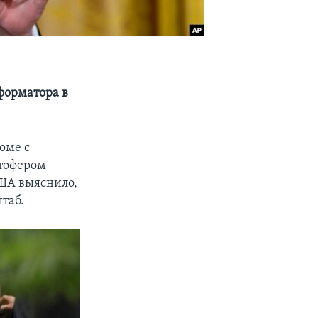
форматора в
оме с
стофером
США выяснило,
таб.