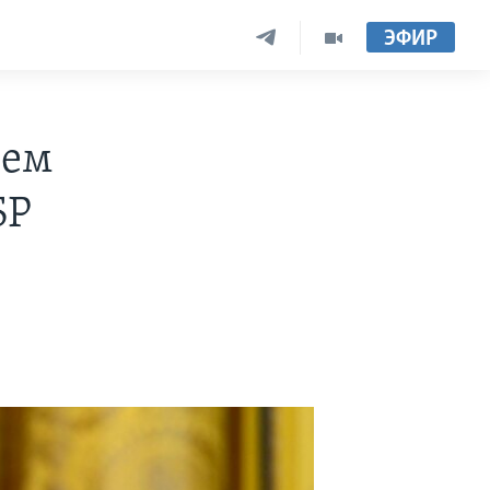
ЭФИР
лем
БР