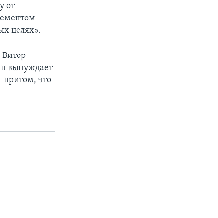
у от
лементом
ных целях».
 Витор
мп вынуждает
 притом, что