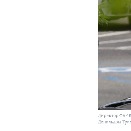
Директор ФБР К
Дональдом Трам