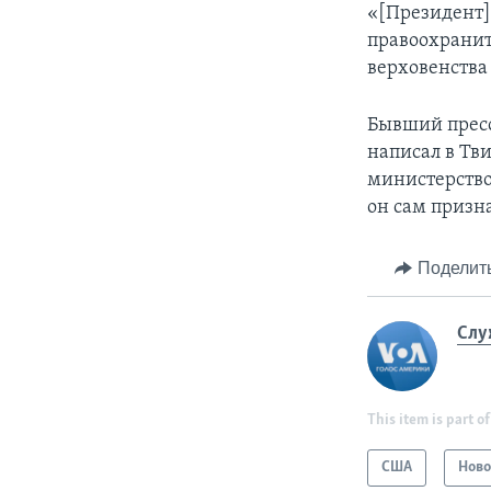
«[Президент]
правоохрани
верховенства 
Бывший пресс
написал в Тв
министерство
он сам призна
Поделит
Слу
This item is part of
США
Ново