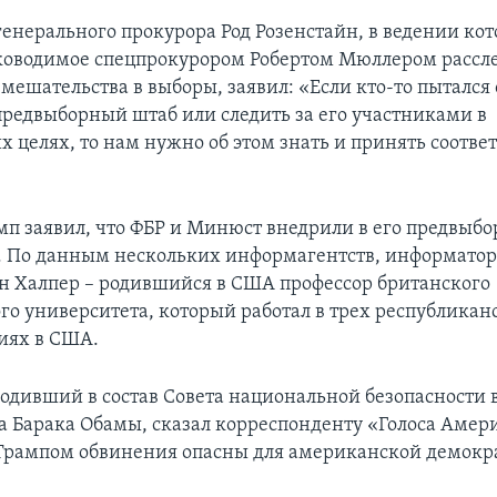
генерального прокурора Род Розенстайн, в ведении кот
ководимое спецпрокурором Робертом Мюллером рассл
вмешательства в выборы, заявил: «Если кто-то пытался
предвыборный штаб или следить за его участниками в
 целях, то нам нужно об этом знать и принять соотв
амп заявил, что ФБР и Минюст внедрили в его предвыб
 По данным нескольких информагентств, информатор
н Халпер – родившийся в США профессор британского
о университета, который работал в трех республикан
иях в США.
ходивший в состав Совета национальной безопасности 
а Барака Обамы, сказал корреспонденту «Голоса Амери
рампом обвинения опасны для американской демокр