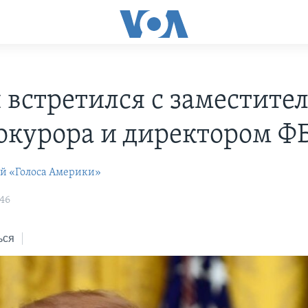
 встретился с заместите
окурора и директором Ф
ей «Голоса Америки»
:46
ься