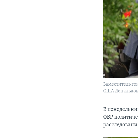
Заместитель ге
США Дональдом 
В понедельни
ФБР политиче
расследовани