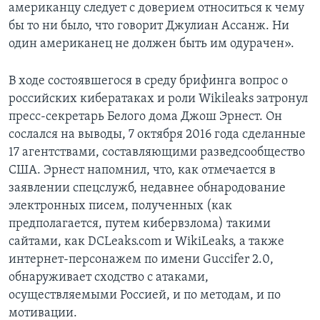
американцу следует с доверием относиться к чему
бы то ни было, что говорит Джулиан Ассанж. Ни
один американец не должен быть им одурачен».
В ходе состоявшегося в среду брифинга вопрос о
российских кибератаках и роли Wikileaks затронул
пресс-секретарь Белого дома Джош Эрнест. Он
сослался на выводы, 7 октября 2016 года сделанные
17 агентствами, составляющими разведсообщество
США. Эрнест напомнил, что, как отмечается в
заявлении спецслужб, недавнее обнародование
электронных писем, полученных (как
предполагается, путем кибервзлома) такими
сайтами, как DCLeaks.com и WikiLeaks, a также
интернет-персонажем по имени Guccifer 2.0,
обнаруживает сходство с атаками,
осуществляемыми Россией, и по методам, и по
мотивации.