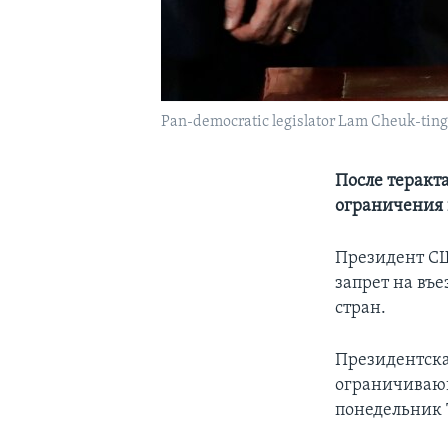
Pan-democratic legislator Lam Cheuk-ting
После теракт
ограничения 
Президент СШ
запрет на въ
стран.
Президентcка
ограничивающи
понедельник 