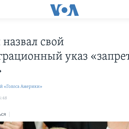
 назвал свой
рационный указ «запре
»
ей «Голоса Америки»
6:48
ься