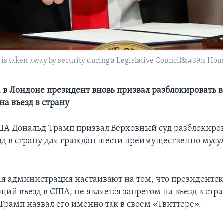
 is taken away by security during a Legislative Council&#39;s H
а в Лондоне президент вновь призвал разблокировать
на въезд в страну
А Дональд Трамп призвал Верховный суд разблокиров
езд в страну для граждан шести преимущественно мус
я администрация настаивают на том, что президентск
й въезд в США, не является запретом на въезд в стра
Трамп назвал его именно так в своем «Твиттере».