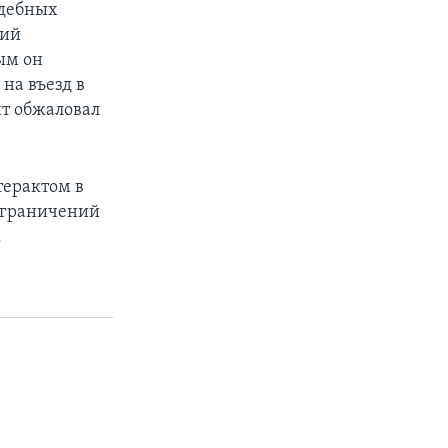
удебных
кий
ым он
на въезд в
т обжаловал
терактом в
ограничений
.