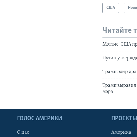
США
Ново
Читайте 
Мэттис: США пр
Путин утвержда
Трамп: мир дол
Трамп выразил 
мэра
ГОЛОС АМЕРИКИ
ПРОЕКТ
О нас
Америка