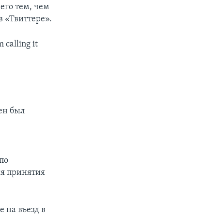
его тем, чем
в «Твиттере».
 calling it
ен был
по
ся принятия
 на въезд в