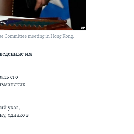
ouse Committee meeting in Hong Kong.
 введенные им
ать его
ульманских
ий указ,
ну, однако в