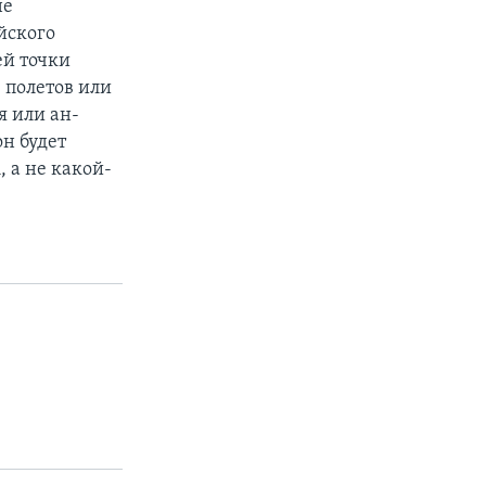
не
йского
ей точки
 полетов или
я или ан-
н будет
 а не какой-