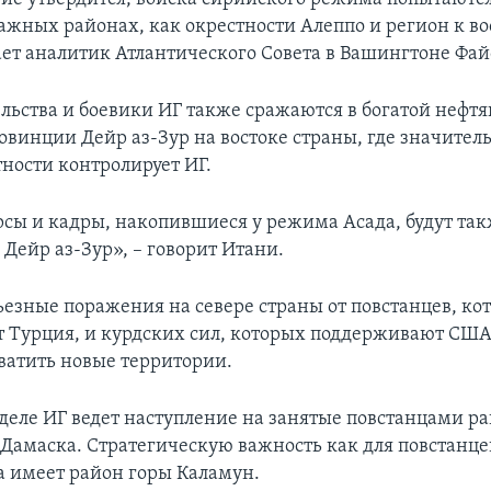
ажных районах, как окрестности Алеппо и регион к во
ает аналитик Атлантического Совета в Вашингтоне Фай
льства и боевики ИГ также сражаются в богатой нефт
овинции Дейр аз-Зур на востоке страны, где значител
тности контролирует ИГ.
сы и кадры, накопившиеся у режима Асада, будут та
Дейр аз-Зур», – говорит Итани.
ьезные поражения на севере страны от повстанцев, ко
 Турция, и курдских сил, которых поддерживают США
ватить новые территории.
деле ИГ ведет наступление на занятые повстанцами р
Дамаска. Стратегическую важность как для повстанцев
а имеет район горы Каламун.