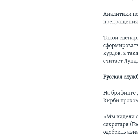
Аналитики по
прекращения 
Такой сценар
сформировать
курдов, а та
считает Лунд
Русская служ
На брифинге 
Кирби проком
«Мы видели с
секретаря (Го
одобрить ави