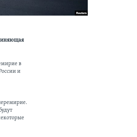
единяющая
емирие в
России и
 перемирие.
будут
некоторые