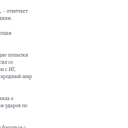
, – отмечает
дини.
яющая
щие попытки
сил со
ы с ИГ,
ународный мир
вила о
м ударов по
 бороться с