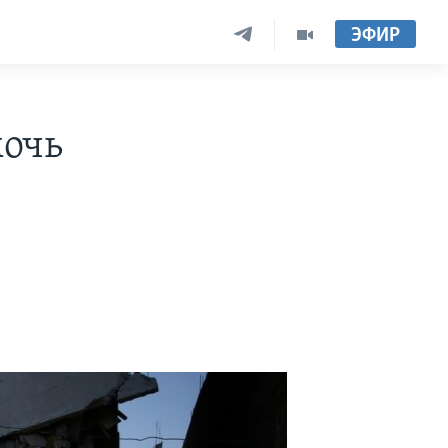
ЭФИР
мочь