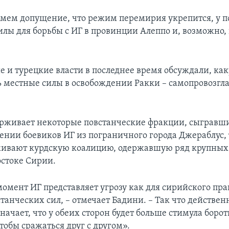
мем допущение, что режим перемирия укрепится, у п
илы для борьбы с ИГ в провинции Алеппо и, возможно, 
.
 и турецкие власти в последнее время обсуждали, ка
ь местные силы в освобождении Ракки – самопровозг
рживает некоторые повстанческие фракции, сыгравш
нении боевиков ИГ из пограничного города Джераблус, 
ивают курдскую коалицию, одержавшую ряд крупных 
остоке Сирии.
омент ИГ представляет угрозу как для сирийского пра
станческих сил, – отмечает Бадини. – Так что действен
ачает, что у обеих сторон будет больше стимула борот
чтобы сражаться друг с другом».