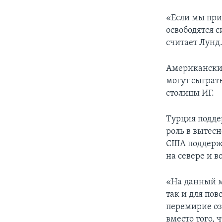
«Если мы при
освободятся с
считает Лунд
Американские
могут сыграт
столицы ИГ.
Турция подде
роль в вытес
США поддерж
на севере и в
«На данный м
так и для пов
перемирие озн
вместо того, 