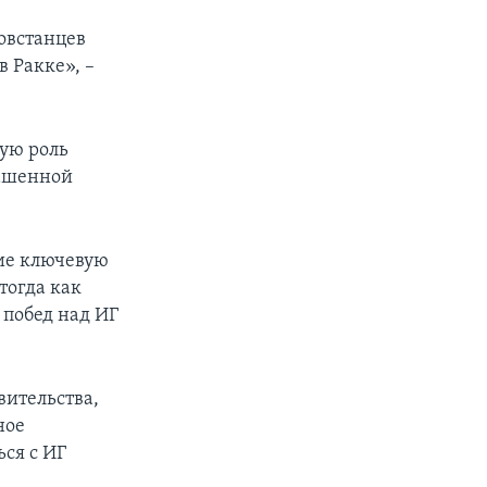
овстанцев
в Ракке», –
кую роль
лашенной
ие ключевую
тогда как
побед над ИГ
вительства,
ное
ься с ИГ