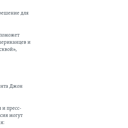
 решение для
 поможет
мериканцев и
сквой»,
ента Джон
 и пресс-
ссия могут
я: