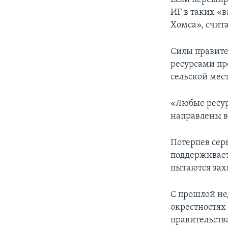
ИГ в таких «в
Хомса», счит
Силы правите
ресурсами пр
сельской мес
«Любые ресур
направлены в 
Потерпев сер
поддерживает
пытаются зах
С прошлой не
окрестностях 
правительств