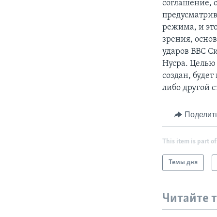
соглашение, 
предусматрив
режима, и это
зрения, осно
ударов ВВС С
Нусра. Целью
создан, буде
либо другой 
Поделит
This item is part of
Темы дня
Читайте 