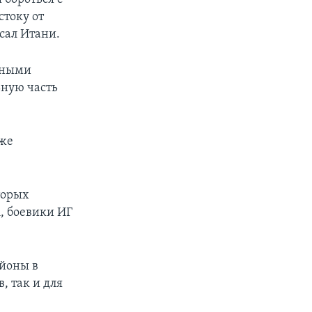
стоку от
сал Итани.
яными
ьную часть
кже
торых
, боевики ИГ
айоны в
, так и для