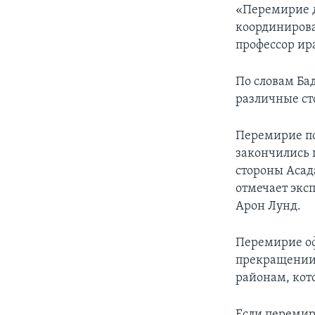
«Перемирие д
координирова
профессор ир
По словам Ба
различные ст
Перемирие по
закончились п
стороны Асада
отмечает экс
Арон Лунд.
Перемирие оф
прекращении 
районам, кот
Если перемир