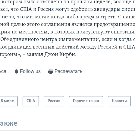
о котором было объявлено на прошлой неделе, вообще 
ает, что США и Россия могут одобрить авиаудары сири
 не то, что мы могли когда-либо предусмотреть. С наш
вной целью этого соглашения является предотвращение
ирии по местностям, в которых присутствуют оппозици
 Объединенного центра имплементации, если и когда о
т координация военных действий между Россией и США,
стороны», – заявил Джон Кирби.
ься
Follow us
Распечатать
В мире
США
Россия
Горячие точки
Новости
также