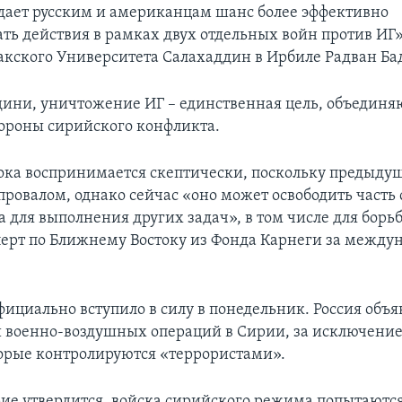
ает русским и американцам шанс более эффективно
ть действия в рамках двух отдельных войн против ИГ»
акского Университета Салахаддин в Ирбиле Радван Ба
дини, уничтожение ИГ – единственная цель, объедин
ороны сирийского конфликта.
ка воспринимается скептически, поскольку предыду
ровалом, однако сейчас «оно может освободить часть 
 для выполнения других задач», в том числе для борьб
перт по Ближнему Востоку из Фонда Карнеги за межд
ициально вступило в силу в понедельник. Россия объя
военно-воздушных операций в Сирии, за исключение
орые контролируются «террористами».
ие утвердится, войска сирийского режима попытаются