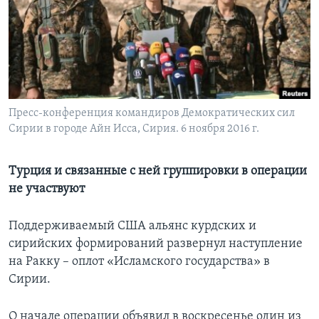
Learning English
СОЦИАЛЬНЫЕ СЕТИ
Пресс-конференция командиров Демократических сил
Сирии в городе Айн Исса, Сирия. 6 ноября 2016 г.
Языки
Турция и связанные с ней группировки в операции
не участвуют
Поддерживаемый США альянс курдских и
сирийских формирований развернул наступление
на Ракку – оплот «Исламского государства» в
Сирии.
О начале операции объявил в воскресенье один из