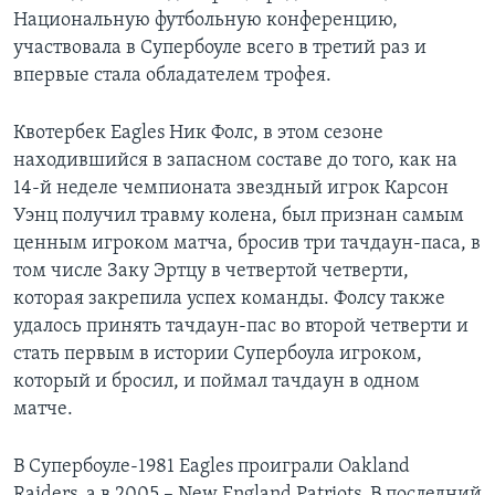
Национальную футбольную конференцию,
участвовала в Супербоуле всего в третий раз и
впервые стала обладателем трофея.
Квотербек Eagles Ник Фолс, в этом сезоне
находившийся в запасном составе до того, как на
14-й неделе чемпионата звездный игрок Карсон
Уэнц получил травму колена, был признан самым
ценным игроком матча, бросив три тачдаун-паса, в
том числе Заку Эртцу в четвертой четверти,
которая закрепила успех команды. Фолсу также
удалось принять тачдаун-пас во второй четверти и
стать первым в истории Супербоула игроком,
который и бросил, и поймал тачдаун в одном
матче.
В Супербоуле-1981 Eagles проиграли Oakland
Raiders, а в 2005 ­– New England Patriots. В последний