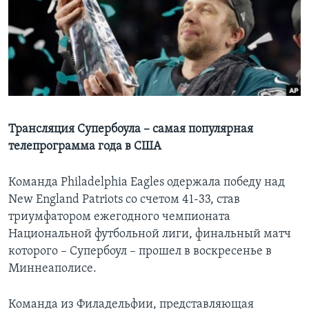
Learning English
СОЦИАЛЬНЫЕ СЕТИ
Языки
Трансляция Супербоула – самая популярная
телепрограмма года в США
Команда Philadelphia Eagles одержала победу над
New England Patriots со счетом 41-33, став
триумфатором ежегодного чемпионата
Национальной футбольной лиги, финальный матч
которого – Супербоул – прошел в воскресенье в
Миннеаполисе.
Команда из Филадельфии, представляющая