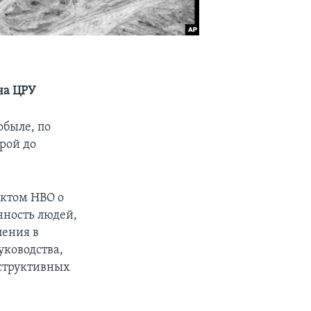
на ЦРУ
обыле, по
орой до
ктом HBO о
нность людей,
ления в
уководства,
структивных