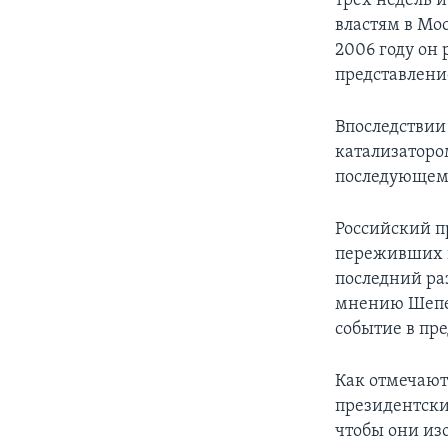
трех недель 
властям в Мос
2006 году он 
представлени
Впоследствии
катализаторо
последующему
Российский п
переживших к
последний раз
мнению Шепел
событие в пр
Как отмечают 
президентски
чтобы они из