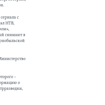
он.
 сериала с
нал НТВ,
ром»,
рый снимают в
ернобыльской
Министерство
торого –
формацию о
нтрразведки,