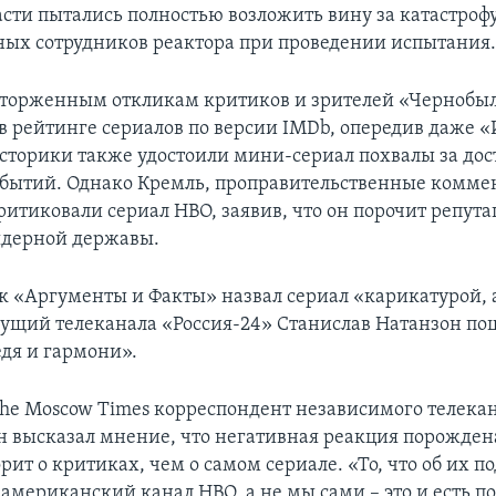
ласти пытались полностью возложить вину за катастроф
ых сотрудников реактора при проведении испытания
сторженным откликам критиков и зрителей «Чернобыл
 в рейтинге сериалов по версии IMDb, опередив даже «
Историки также удостоили мини-сериал похвалы за дос
бытий. Однако Кремль, проправительственные комме
ритиковали сериал HBO, заявив, что он порочит репут
ядерной державы.
 «Аргументы и Факты» назвал сериал «карикатурой, 
дущий телеканала «Россия-24» Станислав Натанзон по
едя и гармони».
 The Moscow Times корреспондент независимого телек
 высказал мнение, что негативная реакция порожден
рит о критиках, чем о самом сериале. «То, что об их п
американский канал HBO, а не мы сами – это и есть по