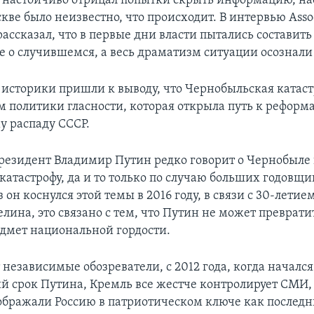
и настойчиво отрицал попытки скрыть информацию, нас
кве было неизвестно, что происходит. В интервью Assoc
рассказал, что в первые дни власти пытались составить
е о случившемся, а весь драматизм ситуации осознали
 историки пришли к выводу, что Чернобыльская катаст
м политики гласности, которая открыла путь к реформ
 распаду СССР.
резидент Владимир Путин редко говорит о Чернобыле 
атастрофу, да и то только по случаю больших годовщин
 он коснулся этой темы в 2016 году, в связи с 30-летие
ина, это связано с тем, что Путин не может превратит
едмет национальной гордости.
независимые обозреватели, с 2012 года, когда начался
й срок Путина, Кремль все жестче контролирует СМИ,
ображали Россию в патриотическом ключе как последн