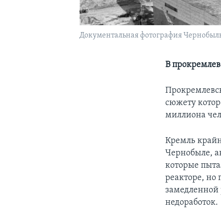
Документальная фотография Чернобыльс
В прокремлев
Прокремлевск
сюжету которо
миллиона чел
Кремль край
Чернобыле, а
которые пыта
реакторе, но 
замедленной 
недоработок.