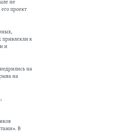
ыле не
 его проект
рных,
 привлекли к
и и
внедрились на
рыва на
,
тиков
тами». В