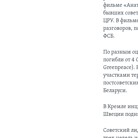
фильме «Анат
бывших совет
ЦРУ. В фильм
разговоров, 
ФСБ.
По разным оц
погибли от 4
Greenpeace).
участками те
постсоветски
Беларуси.
В Кремле инц
Швеции подня
Советский ли