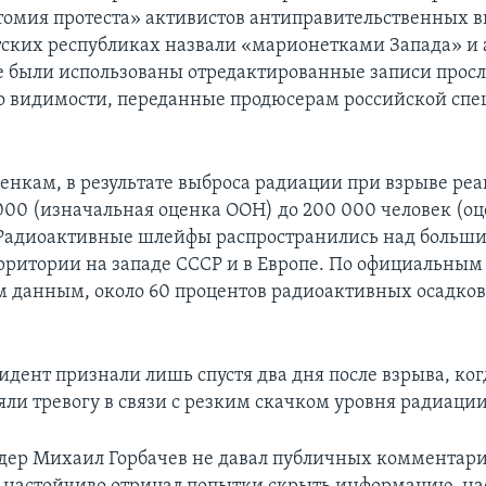
омия протеста» активистов антиправительственных в
ских республиках назвали «марионетками Запада» и
е были использованы отредактированные записи про
по видимости, переданные продюсерам российской сп
енкам, в результате выброса радиации при взрыве ре
 000 (изначальная оценка ООН) до 200 000 человек (о
 Радиоактивные шлейфы распространились над больш
рритории на западе СССР и в Европе. По официальным
м данным, около 60 процентов радиоактивных осадков
идент признали лишь спустя два дня после взрыва, ког
ли тревогу в связи с резким скачком уровня радиации
дер Михаил Горбачев не давал публичных комментари