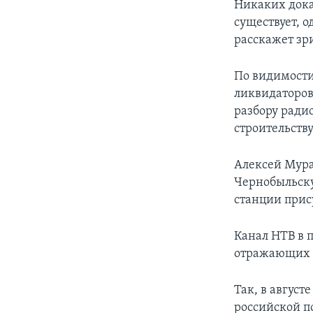
Никаких дока
существует, 
расскажет зри
По видимости
ликвидаторов
разбору ради
строительств
Алексей Мура
Чернобыльску
станции прис
Канал НТВ в 
отражающих 
Так, в август
российской п