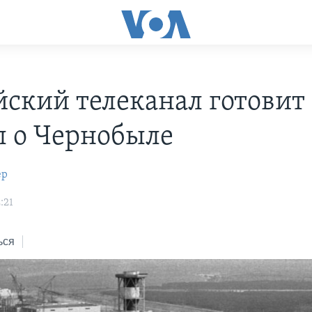
йский телеканал готовит
л о Чернобыле
ер
:21
ься