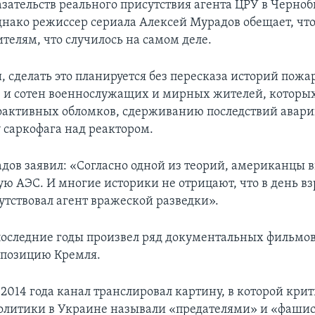
зательств реального присутствия агента ЦРУ в Черноб
однако режиссер сериала Алексей Мурадов обещает, что
телям, что случилось на самом деле.
, сделать это планируется без пересказа историй пожа
 и сотен военнослужащих и мирных жителей, которых
оактивных обломков, сдерживанию последствий авари
у саркофага над реактором.
дов заявил: «Согласно одной из теорий, американцы 
ю АЭС. И многие историки не отрицают, что в день вз
утствовал агент вражеской разведки».
последние годы произвел ряд документальных фильмов
позицию Кремля.
е 2014 года канал транслировал картину, в которой кри
олитики в Украине называли «предателями» и «фашис