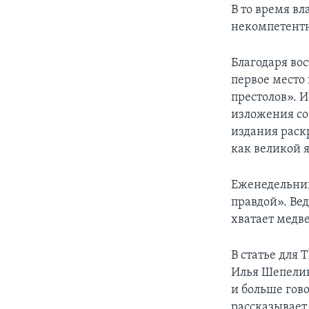
В то время в
некомпетентн
Благодаря во
первое место
престолов». 
изложения со
издания раск
как великой 
Еженедельник
правдой». Ве
хватает медв
В статье для
Илья Шепелин
и больше гово
рассказывает 