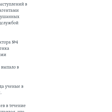
ыступлений в
 агентами
слушанных
ецслужбой
актора №4
ценка
ими
 выпало в
да ученые в
.
ев в течение