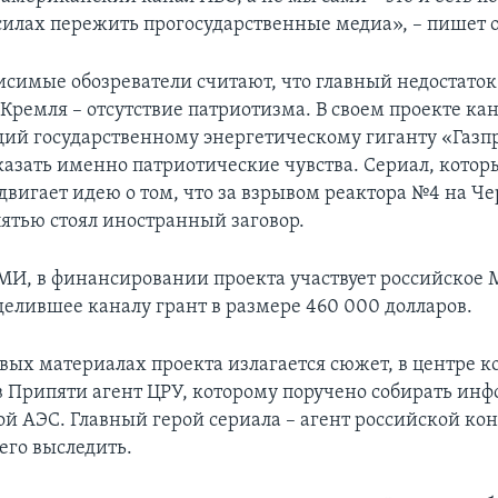
 силах пережить прогосударственные медиа», – пишет 
исимые обозреватели считают, что главный недостаток
Кремля – отсутствие патриотизма. В своем проекте ка
й государственному энергетическому гиганту «Газп
казать именно патриотические чувства. Сериал, кото
одвигает идею о том, что за взрывом реактора №4 на Ч
ятью стоял иностранный заговор.
И, в финансировании проекта участвует российское 
делившее каналу грант в размере 460 000 долларов.
вых материалах проекта излагается сюжет, в центре ко
 Припяти агент ЦРУ, которому поручено собирать ин
й АЭС. Главный герой сериала – агент российской ко
го выследить.