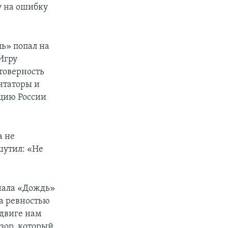
у на ошибку
.
ь» попал на
Игру
товерность
нтаторы и
ацию России
а не
шутил: «Не
анала «Дождь»
а ревностью
одвиге нам
зор, который,