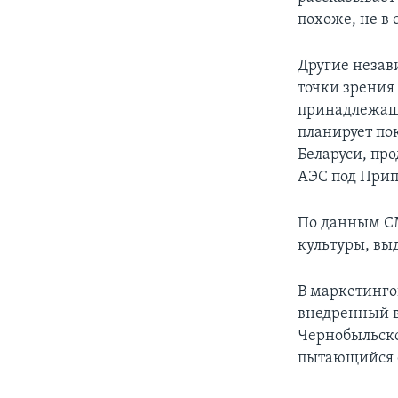
похоже, не в
Другие незав
точки зрения 
принадлежащи
планирует по
Беларуси, пр
АЭС под Прип
По данным СМ
культуры, вы
В маркетинго
внедренный в
Чернобыльско
пытающийся е