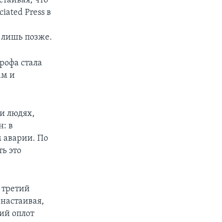
таивая, что
iated Press в
 лишь позже.
рофа стала
ам и
и людях,
: в
м аварии. По
ь это
 третий
 настаивая,
ий оплот