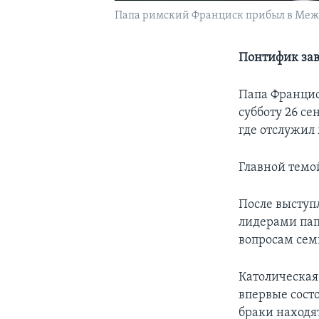
Папа римский Франциск прибыл в Межд
Понтифик зав
Папа Францис
субботу 26 с
где отслужил 
Главной темо
После высту
лидерами пап
вопросам сем
Католическая
впервые сост
браки находя