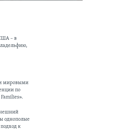
США – в
иладельфию,
ми мировыми
енции по
Families».
нынешний
ды однополые
подход к