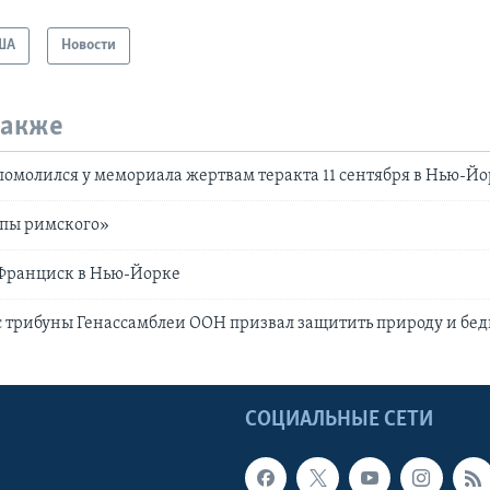
ША
Новости
также
омолился у мемориала жертвам теракта 11 сентября в Нью-Й
апы римского»
Франциск в Нью-Йорке
 трибуны Генассамблеи ООН призвал защитить природу и бе
Ы
СОЦИАЛЬНЫЕ СЕТИ