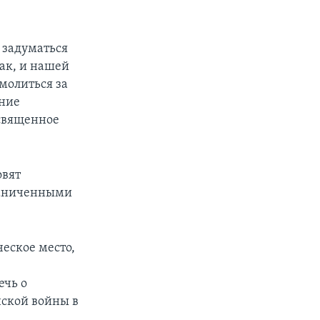
у задуматься
ак, и нашей
молиться за
ание
освященное
овят
раниченными
еское место,
ечь о
нской войны в