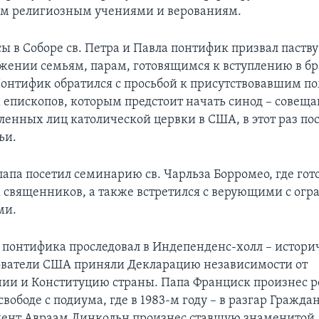
м религиозным учениями и верованиям.
ы в Соборе св. Петра и Павла понтифик призвал паств
жении семьям, парам, готовящимся к вступлению в бр
онтифик обратился с просьбой к присутствовавшим по
 епископов, которым предстоит начать синод – совещ
ленных лиц католической цервки в США, в этот раз п
ьи.
апа посетил семинарию св. Чарльза Борромео, где гот
 священников, а также встретился с верующими с ог
ми.
 понтифика проследовал в Индепенденс-холл – историч
ователи США приняли Декларацию независимости от
ии и Конституцию страны. Папа Франциск произнес р
вободе с подиума, где в 1983-м году – в разгар Гражда
ент Авраам Линкольн произнес ставшую знаменитой