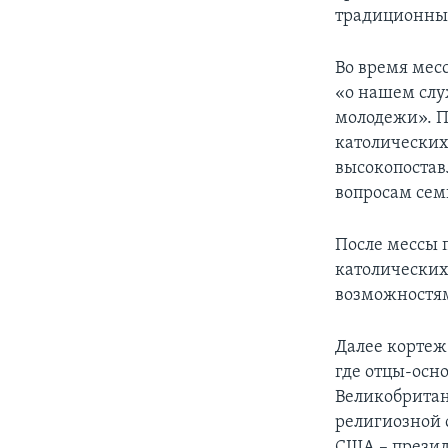
традиционны
Во время месс
«о нашем слу
молодежи». П
католических
высокопостав
вопросам сем
После мессы п
католических
возможностя
Далее кортеж
где отцы-осн
Великобритан
религиозной с
США – презид