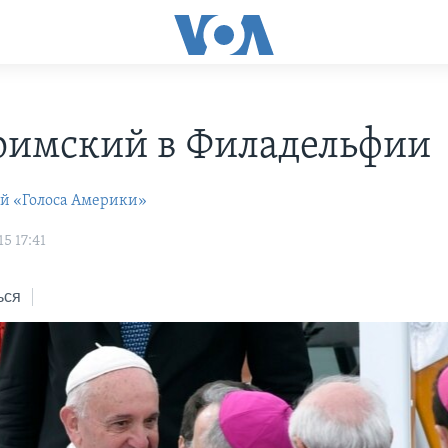
римский в Филадельфии
ей «Голоса Америки»
5 17:41
ься