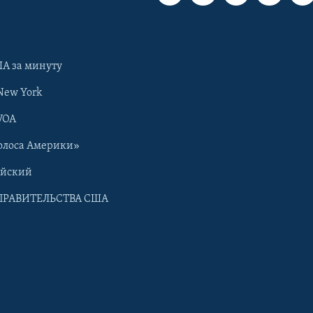
А за минуту
New York
VOA
олоса Америки»
ийский
ПРАВИТЕЛЬСТВА США