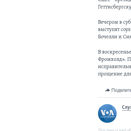
Геттисбергск
Вечером в су
выступят соу
Бочелли и Си
В воскресень
Фромхолд». П
исправительн
прощение для 
Поделит
Слу
This item is part of