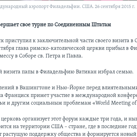
ународный аэропорт Филадельфии. США. 26 сентября 2015 г.
ершает свое турне по Соединенным Штатам
к приступил к заключительной части своего визита в 
ентября глава римско-католической церкви прибыл в Ф
мессу в Соборе св. Петра и Павла.
й визита папы в Филадельфию Ватикан избрал семью.
плений в Вашингтоне и Нью-Йорке перед влиятельны
а Франциск примет участие в международной конфер
ьи и другим социальным проблемам «World Meeting of 
 церковь организует этот форум каждые три года, и 
оится на территории США – стране, где в последние го
т растущую поддержку общества и формируется новый 