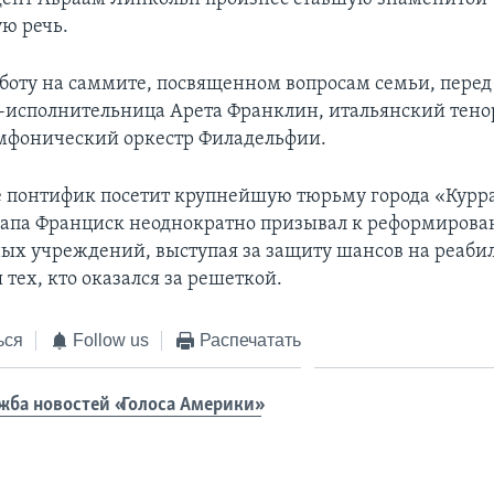
ую речь.
бботу на саммите, посвященном вопросам семьи, перед
л-исполнительница Арета Франклин, итальянский тено
мфонический оркестр Филадельфии.
е понтифик посетит крупнейшую тюрьму города «Курр
апа Франциск неоднократно призывал к реформиров
ых учреждений, выступая за защиту шансов на реаби
тех, кто оказался за решеткой.
ься
Follow us
Распечатать
жба новостей «Голоса Америки»