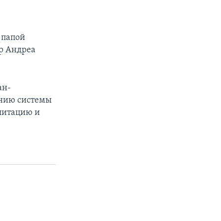
 папой
р Андреа
ан-
анию системы
литацию и