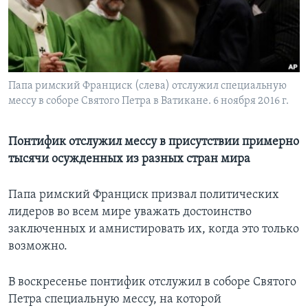
Learning English
СОЦИАЛЬНЫЕ СЕТИ
Папа римский Франциск (слева) отслужил специальную
мессу в соборе Святого Петра в Ватикане. 6 ноября 2016 г.
Языки
Понтифик отслужил мессу в присутствии примерно
тысячи осужденных из разных стран мира
Папа римский Франциск призвал политических
лидеров во всем мире уважать достоинство
заключенных и амнистировать их, когда это только
возможно.
В воскресенье понтифик отслужил в соборе Святого
Петра специальную мессу, на которой