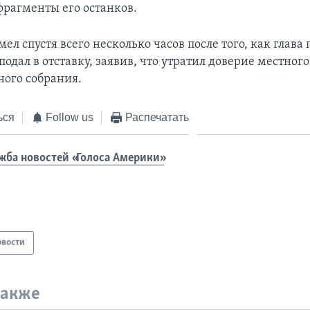
рагменты его останков.
ел спустя всего несколько часов после того, как глав
одал в отставку, заявив, что утратил доверие местного
ного собрания.
ься
Follow us
Распечатать
жба новостей «Голоса Америки»
овости
также