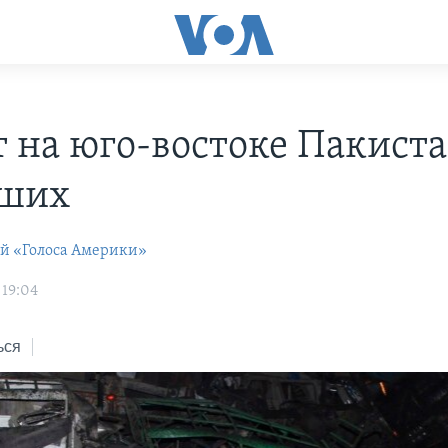
т на юго-востоке Пакиста
бших
ей «Голоса Америки»
 19:04
ься