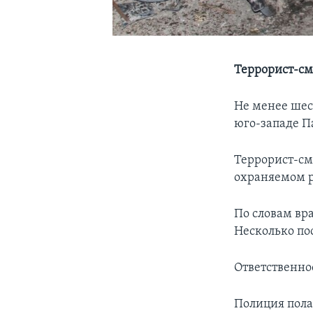
Террорист-см
Не менее шес
юго-западе П
Террорист-см
охраняемом р
По словам вр
Несколько по
Ответственно
Полиция пола