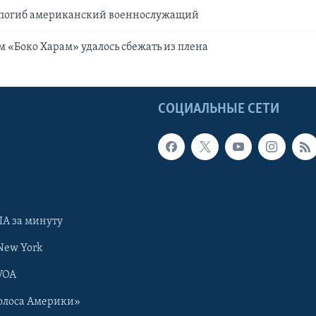
 погиб американский военнослужащий
 «Боко Харам» удалось сбежать из плена
Ы
СОЦИАЛЬНЫЕ СЕТИ
А за минуту
New York
VOA
олоса Америки»