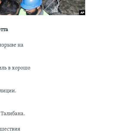
етта
 взрыве на
иль в хорошо
олиции.
 Талибана.
сшествия