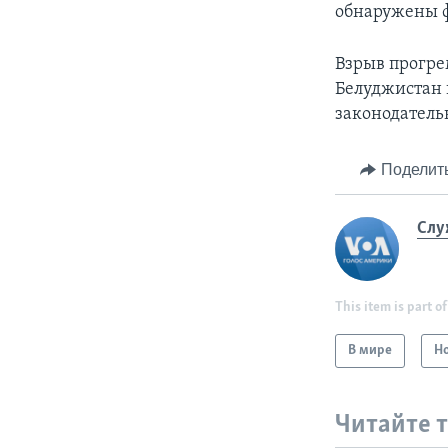
обнаружены ф
Взрыв прогрем
Белуджистан п
законодатель
Поделит
Слу
This item is part of
В мире
Н
Читайте 