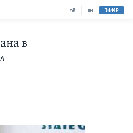
ЭФИР
ана в
м