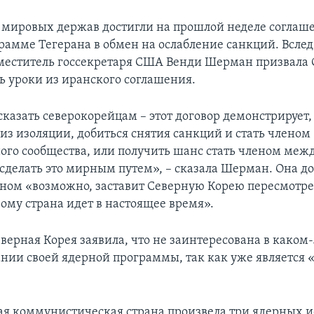
 мировых держав достигли на прошлой неделе соглаш
рамме Тегерана в обмен на ослабление санкций. Вслед
меститель госсекретаря США Венди Шерман призвала
ь уроки из иранского соглашения.
сказать северокорейцам – этот договор демонстрирует,
из изоляции, добиться снятия санкций и стать членом
го сообщества, или получить шанс стать членом меж
 сделать это мирным путем», – сказала Шерман. Она до
аном «возможно, заставит Северную Корею пересмотр
рому страна идет в настоящее время».
верная Корея заявила, что не заинтересована в каком
нии своей ядерной программы, так как уже является 
я коммунистическая страна произвела три ядерных 