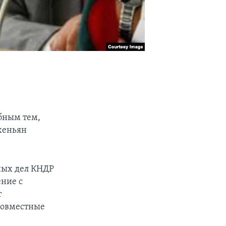
обным тем,
хеньян
ных дел КНДР
ение с
т
совместные