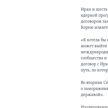
Иран и шесть
ядерной прог
договором за
Корею извлеч
«Я хотела бы 
может выйти 
международно
сообщества и
договор с Ир
путь, по кото
Во вторник Се
о заморажива
державой».
Изолированна