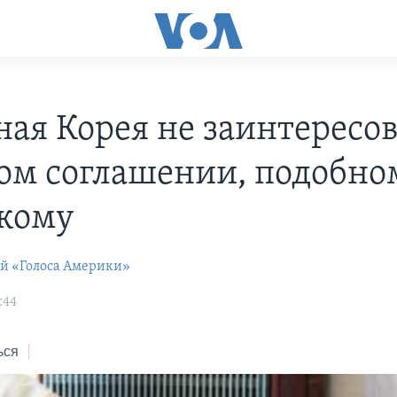
ная Корея не заинтересов
ом соглашении, подобно
кому
ей «Голоса Америки»
:44
ься