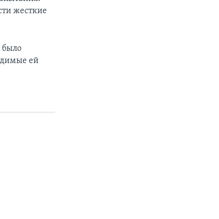
сти жесткие
х было
одимые ей