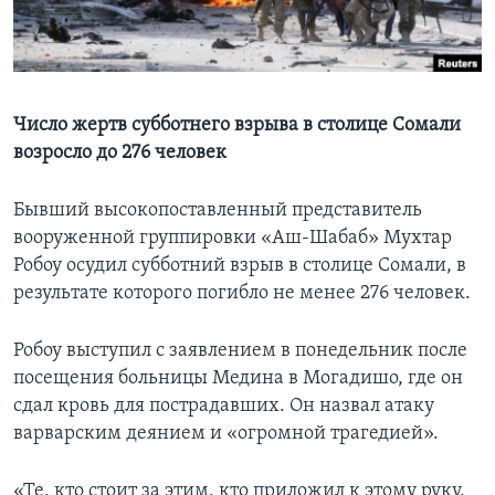
Learning English
СОЦИАЛЬНЫЕ СЕТИ
Число жертв субботнего взрыва в столице Сомали
возросло до 276 человек
Языки
Бывший высокопоставленный представитель
вооруженной группировки «Аш-Шабаб» Мухтар
Робоу осудил субботний взрыв в столице Сомали, в
результате которого погибло не менее 276 человек.
Робоу выступил с заявлением в понедельник после
посещения больницы Медина в Могадишо, где он
сдал кровь для пострадавших. Он назвал атаку
варварским деянием и «огромной трагедией».
«Те, кто стоит за этим, кто приложил к этому руку,