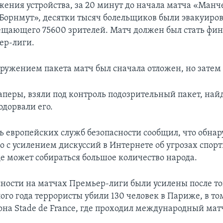
жения устройства, за 20 минут до начала матча «Манч
Борнмут», десятки тысяч болельщиков были эвакуиро
ещающего 75600 зрителей. Матч должен был стать фи
ер-лиги.
наружением пакета матч был сначала отложен, но затем
аперы, взяли под контроль подозрительный пакет, на
одорвали его.
ь европейских служб безопасности сообщил, что обна
ло с усилением дискуссий в Интернете об угрозах спо
де может собираться большое количество народа.
ности на матчах Премьер-лиги были усилены после тог
го года террористы убили 130 человек в Париже, в то
она Stade de France, где проходил международный мат