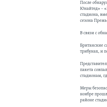
После обнару
Юнайтед» – «
стадиона, вм
сезона Премь
В связи с об
Британские с
трибунах, и п
Представител
пакета совпа
стадионам, г
Меры безопас
ноябре прошло
районе стади