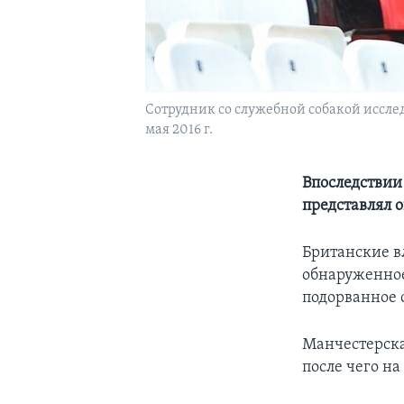
Cотрудник со служебной собакой иссле
мая 2016 г.
Впоследствии 
представлял 
Британские вл
обнаруженно
подорванное 
Манчестерска
после чего на