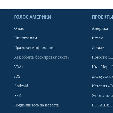
ГОЛОС АМЕРИКИ
ПРОЕКТ
О нас
Америка
Пишите нам
Итоги
Правовая информация
Детали
Как обойти блокировку сайта?
Новости СШ
VOA+
Нью-Йорк 
iOS
Дискуссия 
Android
История «Г
RSS
Учим англ
Learning English
Подпишитесь на новости
ПОЗИЦИЯ 