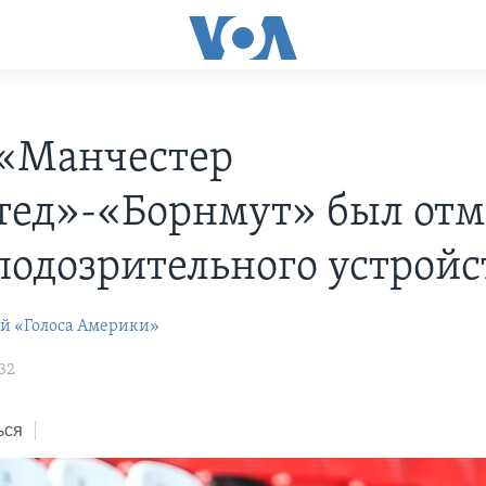
«Манчестер
ед»-«Борнмут» был отм
 подозрительного устройс
ей «Голоса Америки»
32
ься