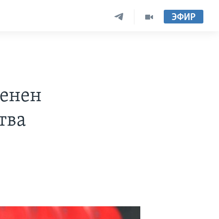
ЭФИР
енен
тва