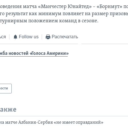
роведения матча «Манчестер Юнайтед» – «Борнмут» п
Его результат как минимум повлияет на размер призов
 турнирным положением команд в сезоне.
ься
Follow us
Распечатать
жба новостей «Голоса Америки»
ости
также
на матче Албания-Сербия «не имеет оправданий»