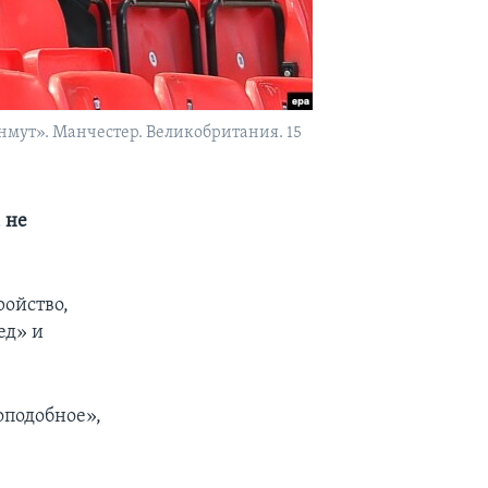
мут». Манчестер. Великобритания. 15
 не
ройство,
ед» и
оподобное»,