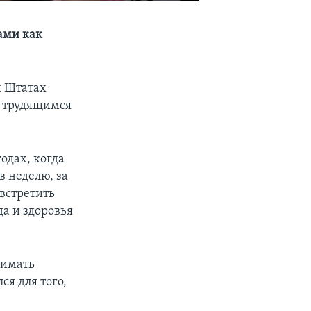
ами как
х Штатах
м трудящимся
одах, когда
в неделю, за
встретить
да и здоровья
нимать
ся для того,