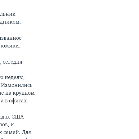
ельник
здником.
ызванное
ономики.
px
width
, сегодня
ю неделю,
. Изменились
не на крупном
а в офисах.
родах США
ов, и
х семей. Для