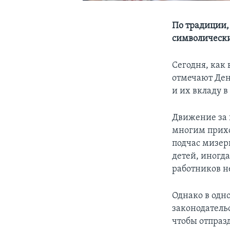
По традиции,
символически
Сегодня, как
отмечают Ден
и их вкладу 
Движение за 
многим приход
подчас мизер
детей, иногда
работников н
Однако в одн
законодательс
чтобы отпраз