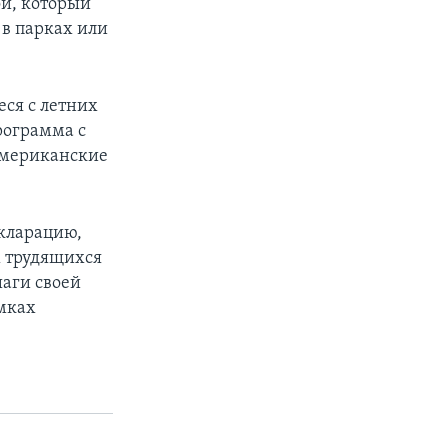
й, который
 в парках или
еся с летних
рограмма с
американские
екларацию,
х трудящихся
шаги своей
амках