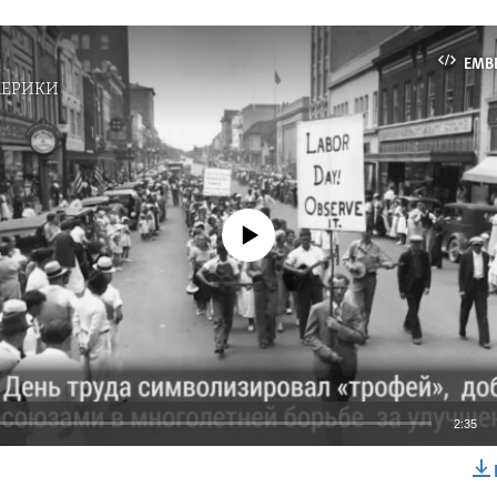
а
EMB
МЕРИКИ
No media source currently available
2:35
EMBED