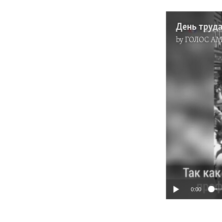
День труд
by
ГОЛОС А
0:00