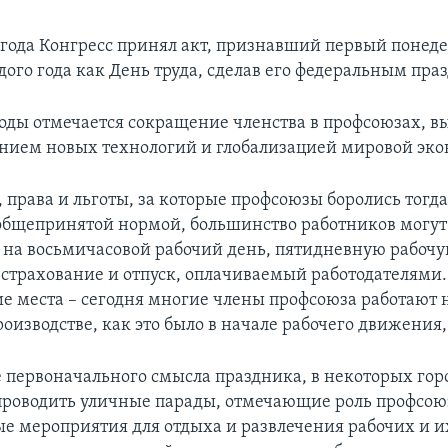
 года Конгресс принял акт, признавший первый понед
дого года как День труда, сделав его федеральным пра
годы отмечается сокращение членства в профсоюзах, в
нием новых технологий и глобализацией мировой эк
 права и льготы, за которые профсоюзы боролись тогда
общепринятой нормой, большинство работников могут
 на восьмичасовой рабочий день, пятидневную рабочу
страхование и отпуск, оплачиваемый работодателями
ие места – сегодня многие члены профсоюза работают 
изводстве, как это было в начале рабочего движения, 
е первоначального смысла праздника, в некоторых го
роводить уличные парады, отмечающие роль профсоюз
е мероприятия для отдыха и развлечения рабочих и и