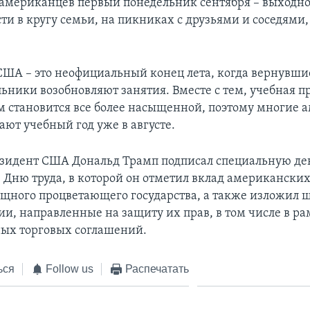
американцев первый понедельник сентября – выходно
ти в кругу семьи, на пикниках с друзьями и соседями,
 США – это неофициальный конец лета, когда вернувши
ьники возобновляют занятия. Вместе с тем, учебная п
 становится все более насыщенной, поэтому многие 
ют учебный год уже в августе.
резидент США Дональд Трамп подписал специальную д
Дню труда, в которой он отметил вклад американски
ощного процветающего государства, а также изложил 
и, направленные на защиту их прав, в том числе в р
ых торговых соглашений.
ься
Follow us
Распечатать