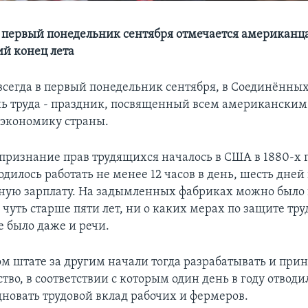
 первый понедельник сентября отмечается американц
й конец лета
 всегда в первый понедельник сентября, в Cоединённы
ь труда - праздник, посвященный всем американски
в экономику страны.
признание прав трудящихся началось в США в 1880-х г
илось работать не менее 12 часов в день, шесть дней 
ную зарплату. На задымленных фабриках можно было 
 чуть старше пяти лет, ни о каких мерах по защите тру
е было даже и речи.
ом штате за другим начали тогда разрабатывать и при
тво, в соответствии с которым один день в году отводил
дновать трудовой вклад рабочих и фермеров.