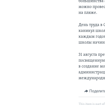
большинства 
можно провес
на пляже.
День труда в
каникул школ
каждым годом
школы начина
31 августа п
посвященную 
в создание м
администраци
международн
Поделит
This item is part of