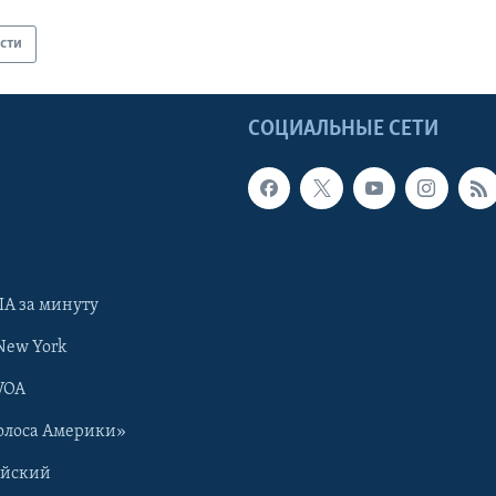
сти
Ы
СОЦИАЛЬНЫЕ СЕТИ
А за минуту
New York
VOA
олоса Америки»
ийский