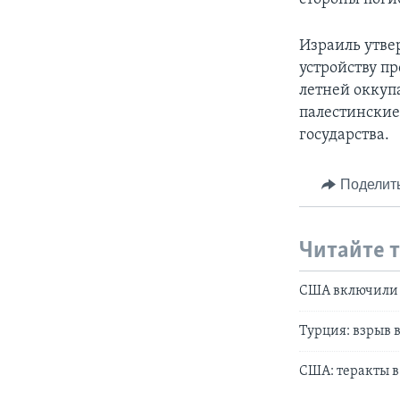
Израиль утве
устройству п
летней оккуп
палестинские
государства.
Поделит
Читайте 
США включили 
Турция: взрыв 
США: теракты в