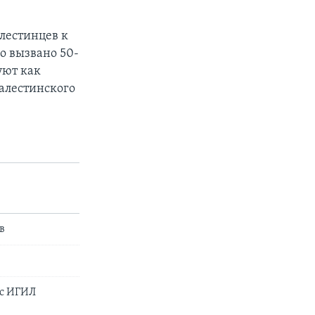
лестинцев к
о вызвано 50-
уют как
палестинского
в
 с ИГИЛ