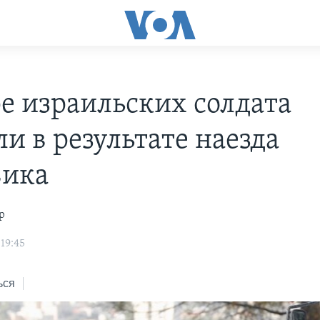
е израильских солдата
и в результате наезда
вика
р
19:45
ься