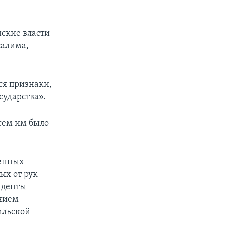
нские власти
салима,
ся признаки,
сударства».
сем им было
венных
ых от рук
иденты
ением
ильской