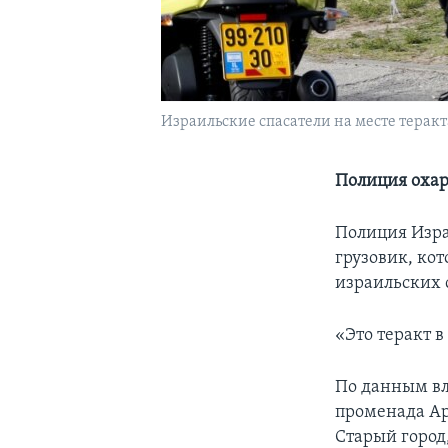
Израильские спасатели на месте теракта
Полиция охар
Полиция Изра
грузовик, ко
израильских с
«Это теракт в
По данным вл
променада Ар
Старый город,