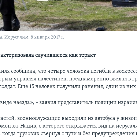
. Иерусалим. 8 января 2017 г,
актеризовала случившееся как теракт
иля сообщила, что четыре человека погибли в воскресе
торым управлял палестинец, преднамеренно въехал в г
олдат. Еще 15 человек получили ранения, один из них
 виде наезда», – заявил представитель полиции израил
астей, военнослужащие выходили из автобуса у живо
мон ха-Нацив, с которого открывается вид на иеруса
 когда грузовик свернул с пути и без предупреждения 