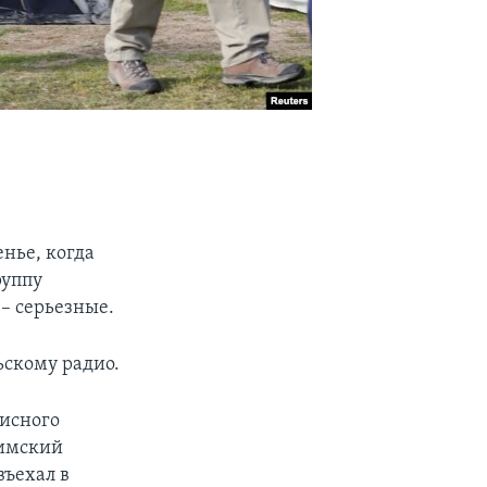
нье, когда
руппу
 – серьезные.
ьскому радио.
писного
лимский
въехал в