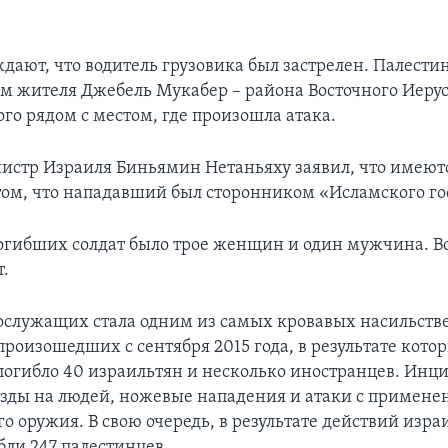
дают, что водитель грузовика был застрелен. Палести
ем жителя Джебель Мукабер – района Восточного Иеру
го рядом с местом, где произошла атака.
стр Израиля Биньямин Нетаньяху заявил, что имеют
том, что нападавший был сторонником «Исламского го
огибших солдат было трое женщин и один мужчина. В
т.
ослужащих стала одним из самых кровавых насильст
роизошедших с сентября 2015 года, в результате котор
погибло 40 израильтян и несколько иностранцев. Инц
зды на людей, ножевые нападения и атаки с примен
о оружия. В свою очередь, в результате действий изра
бли 247 палестинцев.