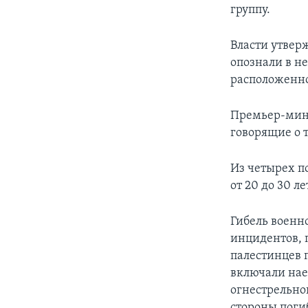
группу.
Власти утверж
опознали в н
расположенно
Премьер-мини
говорящие о 
Из четырех п
от 20 до 30 ле
Гибель военн
инцидентов, п
палестинцев 
включали нае
огнестрельног
стороны поги