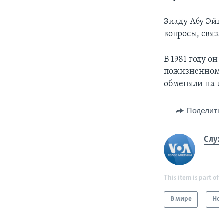
Зиаду Абу Эй
вопросы, свя
В 1981 году о
пожизненному
обменяли на 
Поделит
Слу
This item is part of
В мире
Н