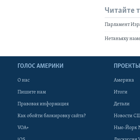
Читайте 
Парламент Изра
Нетаньяху наме
ГОЛОС АМЕРИКИ
ПРОЕКТ
О нас
Америка
Пишите нам
Итоги
Правовая информация
Детали
Как обойти блокировку сайта?
Новости СШ
VOA+
Нью-Йорк 
iOS
Дискуссия 