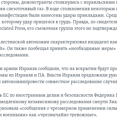
 стороны, демонстранты столкнулись с израильскими
 слезоточивый газ. В ходе столкновения некоторым 
анифестации были нанесены удары прикладами. Сред
 которому удар пришелся в грудь. Правда, по свидетел
ociated Press, его съемочная группа этого не подтвержда
лестинской автономии охарактеризовал инцидент ка
й». Он также пообещал принять «необходимые меры» 
асследования.
и армии Израиля сообщили, что на вскрытии будут пр
омы из Израиля и ПА. Власти Израиля предложили рук
 автономиипровести совместное расследование случи
ь ЕС по иностранным делам и безопасности Федерика
емедленному независимому расследования смерти Зиа
ризовала «сообщения о чрезмерном применении сил
и военными» как «чрезвычайно тревожные».