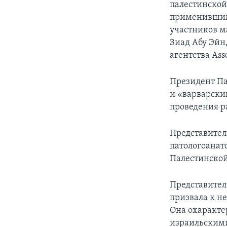
палестинской
применившими
участников м
Зиад Абу Эйн,
агентства Ass
Президент Па
и «варварски
проведения р
Представител
патологоанат
Палестинской
Представител
призвала к н
Она охаракте
израильским