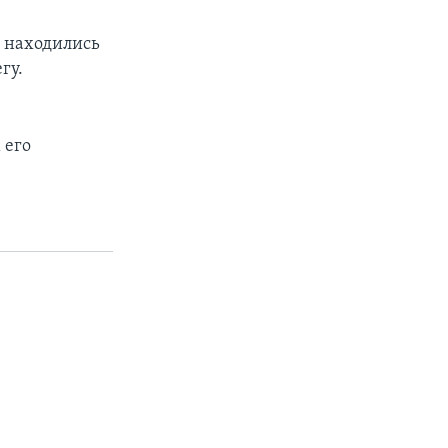
и находились
гу.
 его