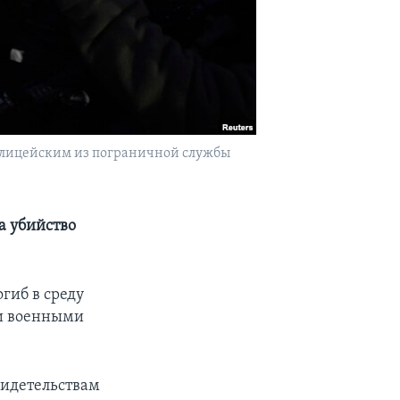
полицейским из пограничной службы
а убийство
гиб в среду
ми военными
видетельствам