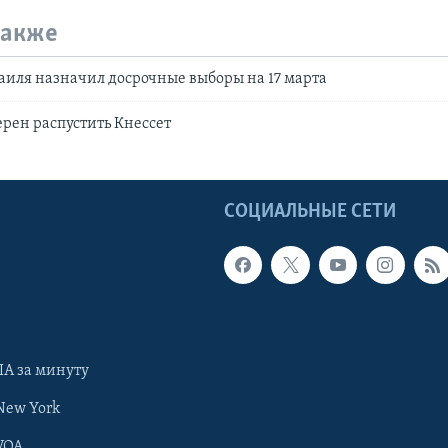
также
иля назначил досрочные выборы на 17 марта
рен распустить Кнессет
Ы
СОЦИАЛЬНЫЕ СЕТИ
А за минуту
New York
VOA