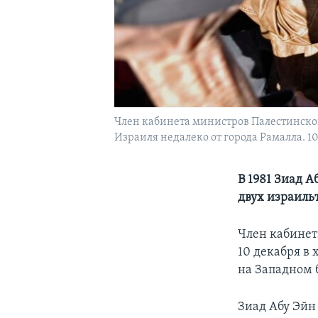
Член кабинета министров Палестинской
Израиля недалеко от города Рамалла. 10
В 1981 Зиад 
двух израиль
Член кабинет
10 декабря в
на Западном 
Зиад Абу Эйн