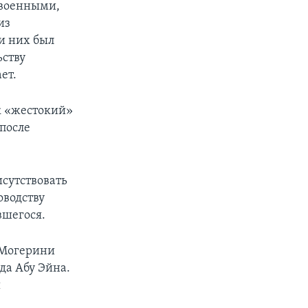
 военными,
из
и них был
ьству
ет.
к «жестокий»
после
исутствовать
оводству
вшегося.
 Могерини
да Абу Эйна.
ы