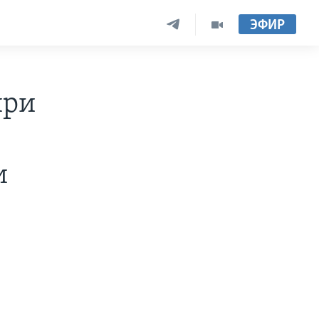
ЭФИР
при
и