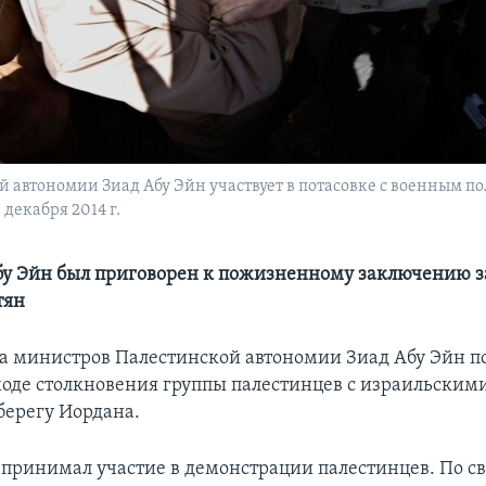
 автономии Зиад Абу Эйн участвует в потасовке с военным 
 декабря 2014 г.
Абу Эйн был приговорен к пожизненному заключению з
тян
а министров Палестинской автономии Зиад Абу Эйн по
 ходе столкновения группы палестинцев с израильски
берегу Иордана.
 принимал участие в демонстрации палестинцев. По с