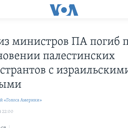
из министров ПА погиб 
новении палестинских
странтов с израильским
ными
ей «Голоса Америки»
4 22:00
ься