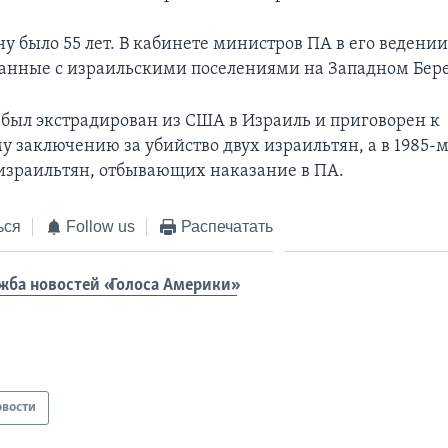
ну было 55 лет. В кабинете министров ПА в его ведени
занные с израильскими поселениями на Западном Бере
н был экстрадирован из США в Израиль и приговорен к
 заключению за убийство двух израильтян, а в 1985-м
израильтян, отбывающих наказание в ПА.
ься
Follow us
Распечатать
жба новостей «Голоса Америки»
овости