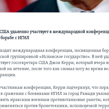
 США удаленно участвует в международной конференц
борьбе с ИГИЛ
ходит международная конференция, посвященная бор
ской группировкой «Исламское государство». В ней уд
ствует госсекретарь США Джон Керри, который вчера
ой на лечение, после того как сломал ногу во время в
Франции.
участникам конференции, Керри подчеркнул, что пор
 в сражении с боевиками ИГИЛ за город Рамади указы
вить иракским военным противотанковые ракеты, ко
рименяться против бронетехники, используемой терр