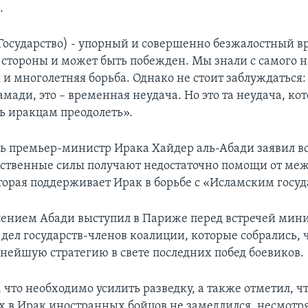
.
Государство) - упорный и совершенно безжалостный в
 стороны и может быть побежден. Мы знали с самого на
 и многолетняя борьба. Однако не стоит заблуждаться: 
амади, это – временная неудача. Но это та неудача, к
 иракцам преодолеть».
дь премьер-министр Ирака Хайдер аль-Абади заявил во
ственные силы получают недостаточно помощи от ме
торая поддерживает Ирак в борьбе с «Исламским госуд
лением Абади выступил в Париже перед встречей мин
дел государств-членов коалиции, которые собрались, 
ьнейшую стратегию в свете последних побед боевиков.
 что необходимо усилить разведку, а также отметил, ч
в Ирак иностранных бойцов не замедлился, несмотря