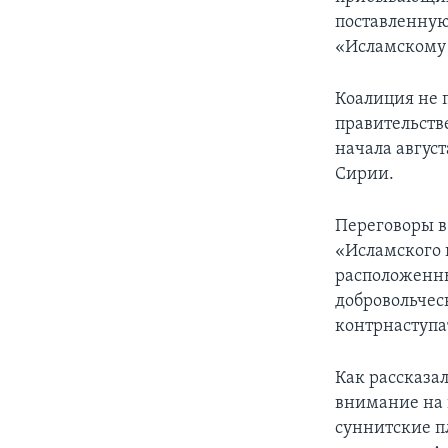
поставленную
«Исламскому 
Коалиция не 
правительств
начала авгус
Сирии.
Переговоры в 
«Исламского 
расположенный
добровольческ
контрнаступа
Как рассказа
внимание на 
суннитские п