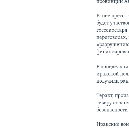
провинции А
Ранее пресс-
будет участво
госсекретаря
переговорах,
«разрушению 
финансирова
В понедельни
иракской поли
получили ран
Теракт, произ
северу от за
безопасности
Иракские вой