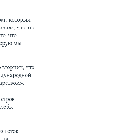
раг, который
чала, что это
то, что
оторую мы
 вторник, что
ждународной
арством».
истров
чтобы
то поток
 на