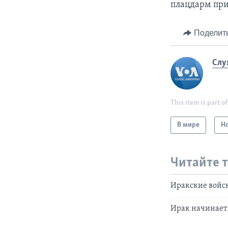
плацдарм при
Поделит
Слу
This item is part of
В мире
Н
Читайте 
Иракские войск
Ирак начинает