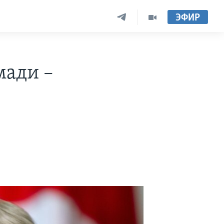
ЭФИР
мади –