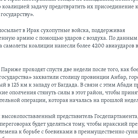
 коалицией задачу предотвратить их присоединение 
государству».
посылает в Ирак сухопутные войска, поддерживая
енную армию с помощью ударов с воздуха. По данным 
та самолеты коалиции нанесли более 4200 авиаударов 
Париже проходят спустя две недели после того, как б
государства» захватили столицу провинции Анбар, гор
 в 125 км к западу от Багдада. В связи с этим Абади 
ие ополчения стянуть силы в этот район, чтобы приня
тельной операции, которая началась на прошлой недел
л высокопоставленный представитель Госдепартамента
переговорах будет уделяться тому, чтобы иракский пр
лемена к борьбе с боевиками в преимущественно сун