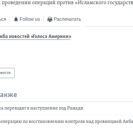
 проведении операций против «Исламского государств
ься
Follow us
Распечатать
жба новостей «Голоса Америки»
овости
также
а переходят в наступление под Рамади
 операцию по восстановлению контроля над провинцией Анб