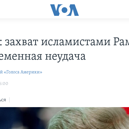
: захват исламистами Ра
ременная неудача
ей «Голоса Америки»
6:00
ься