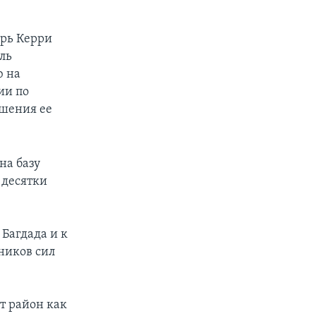
арь Керри
ель
ю на
ии по
ишения ее
на базу
 десятки
 Багдада и к
ников сил
т район как