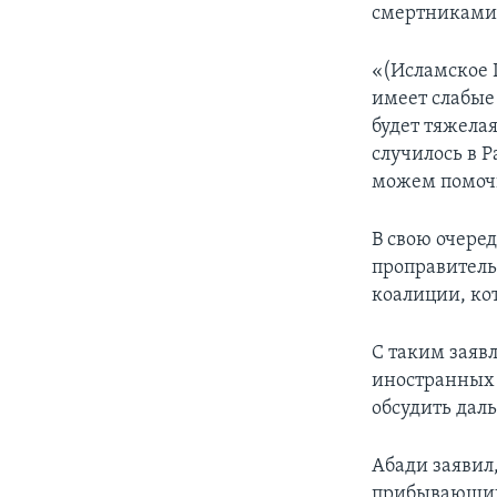
смертниками
«(Исламское 
имеет слабые
будет тяжелая
случилось в Р
можем помочь
В свою очере
проправитель
коалиции, ко
С таким заяв
иностранных 
обсудить дал
Абади заявил,
прибывающих 