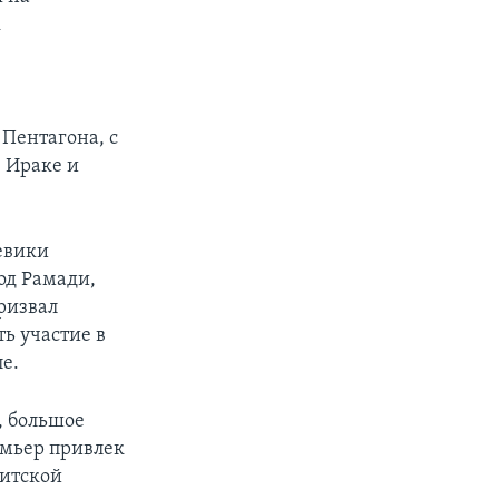
к
Пентагона, с
в Ираке и
оевики
од Рамади,
призвал
ть участие в
е.
, большое
емьер привлек
нитской