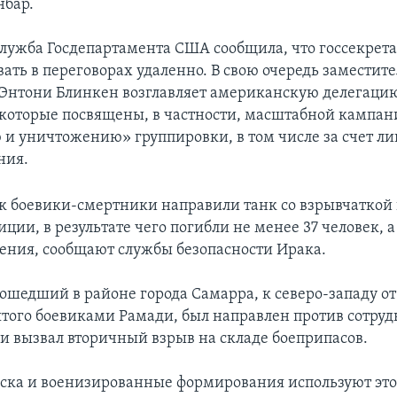
нбар.
служба Госдепартамента США сообщила, что госсекрет
вать в переговорах удаленно. В свою очередь заместит
 Энтони Блинкен возглавляет американскую делегаци
 которые посвящены, в частности, масштабной кампан
и уничтожению» группировки, в том числе за счет л
ния.
к боевики-смертники направили танк со взрывчаткой 
ции, в результате чего погибли не менее 37 человек, а
ения, сообщают службы безопасности Ирака.
ошедший в районе города Самарра, к северо-западу от
нятого боевиками Рамади, был направлен против сотруд
 и вызвал вторичный взрыв на складе боеприпасов.
ска и военизированные формирования используют это