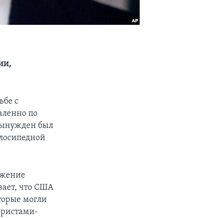
ии,
ьбе с
аленно по
 вынужден был
елосипедной
ажение
вает, что США
торые могли
ористами-