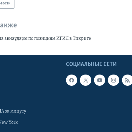
овости
также
ла авиаудары по позициям ИГИЛ в Тикрите
Ы
СОЦИАЛЬНЫЕ СЕТИ
А за минуту
New York