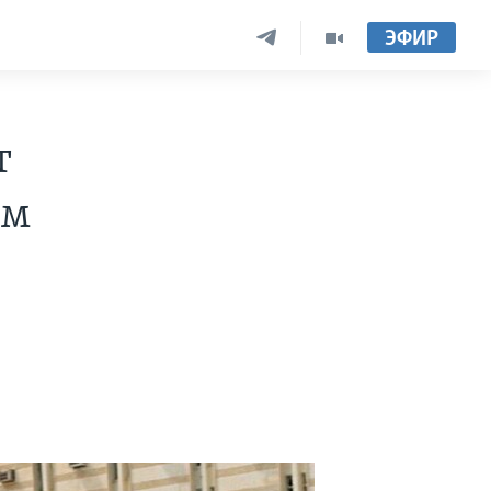
ЭФИР
т
ом