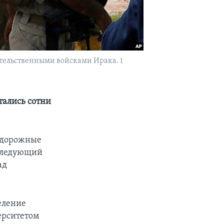
тельственными войсками Ирака. 1
тались сотни
идорожные
 следующий
ад
еление
ерситетом