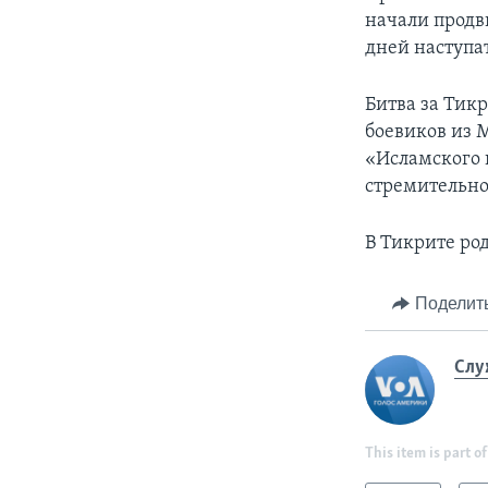
начали продв
дней наступа
Битва за Тик
боевиков из 
«Исламского г
стремительно
В Тикрите ро
Поделит
Слу
This item is part of