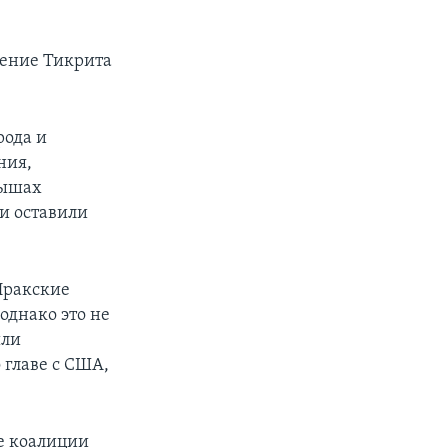
дение Тикрита
рода и
ния,
рышах
и оставили
Иракские
однако это не
шли
главе с США,
е коалиции