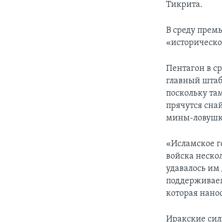
Тикрита.
В среду прем
«историческо
Пентагон в с
главный штаб 
поскольку та
прячутся сна
мины-ловушки
«Исламское г
войска нескол
удавалось им
поддерживаем
которая нано
Иракские сил