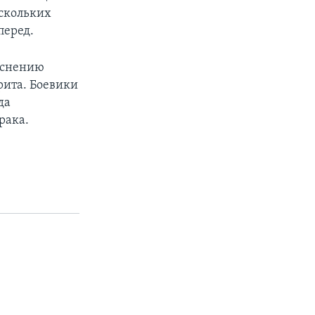
ескольких
перед.
еснению
рита. Боевики
да
рака.