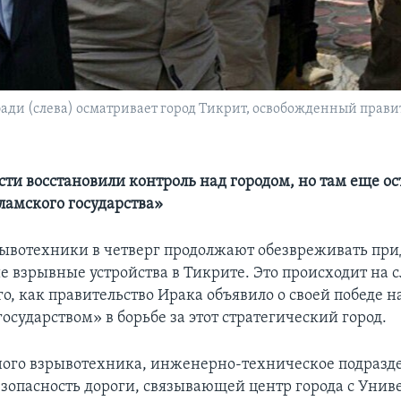
ди (слева) осматривает город Тикрит, освобожденный прави
сти восстановили контроль над городом, но там еще ос
ламского государства»
ывотехники в четверг продолжают обезвреживать пр
е взрывные устройства в Тикрите. Это происходит на
го, как правительство Ирака объявило о своей победе н
сударством» в борьбе за этот стратегический город.
ного взрывотехника, инженерно-техническое подразд
езопасность дороги, связывающей центр города с Унив