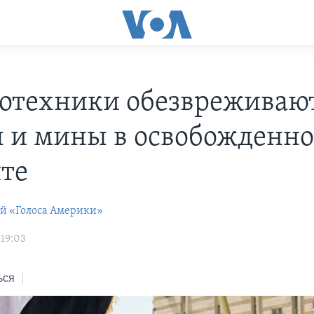
отехники обезвреживаю
 и мины в освобожденн
те
ей «Голоса Америки»
 19:03
ься