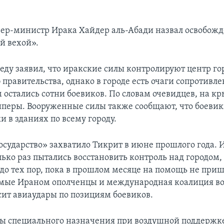
ьер-министр Ирака Хайдер аль-Абади назвал освобож
й вехой».
реду заявил, что иракские силы контролируют центр го
правительства, однако в городе есть очаги сопротивле
м остались сотни боевиков. По словам очевидцев, на к
йперы. Вооруженные силы также сообщают, что боевик
 в зданиях по всему городу.
осударство» захватило Тикрит в июне прошлого года. 
ько раз пытались восстановить контроль над городом, 
 до тех пор, пока в прошлом месяце на помощь не при
ые Ираном ополченцы и международная коалиция во 
сит авиаудары по позициям боевиков.
ы специального назначения при воздушной поддержк