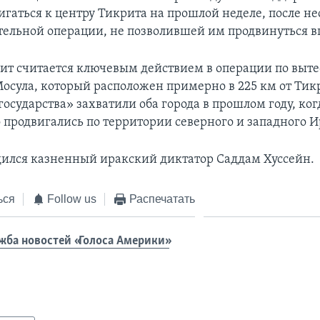
игаться к центру Тикрита на прошлой неделе, после н
тельной операции, не позволившей им продвинуться в
рит считается ключевым действием в операции по выт
Мосула, который расположен примерно в 225 км от Тик
осударства» захватили оба города в прошлом году, ког
 продвигались по территории северного и западного И
дился казненный иракский диктатор Саддам Хуссейн.
ься
Follow us
Распечатать
жба новостей «Голоса Америки»