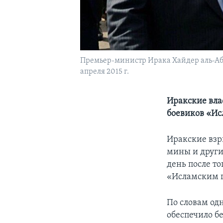
Премьер-министр Ирака Хайдер аль-Аба
апреля 2015 г.
Иракские вла
боевиков «Ис
Иракские взр
мины и други
день после то
«Исламским го
По словам од
обеспечило б