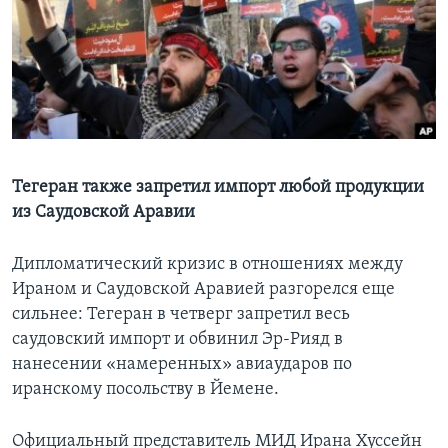
Learning English
СОЦИАЛЬНЫЕ СЕТИ
Языки
Тегеран также запретил импорт любой продукции
из Саудовской Аравии
Дипломатический кризис в отношениях между
Ираном и Саудовской Аравией разгорелся еще
сильнее: Тегеран в четверг запретил весь
саудовский импорт и обвинил Эр-Рияд в
нанесении «намеренных» авиаударов по
иранскому посольству в Йемене.
Официальный представитель МИД Ирана Хуссейн