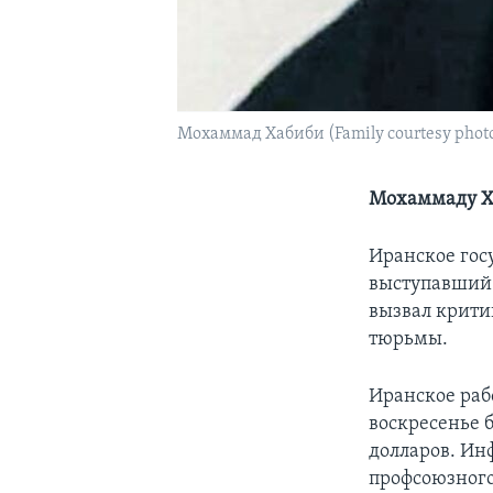
Мохаммад Хабиби (Family courtesy phot
Мохаммаду Ха
Иранское гос
выступавший 
вызвал крити
тюрьмы.
Иранское раб
воскресенье 
долларов. Ин
профсоюзного