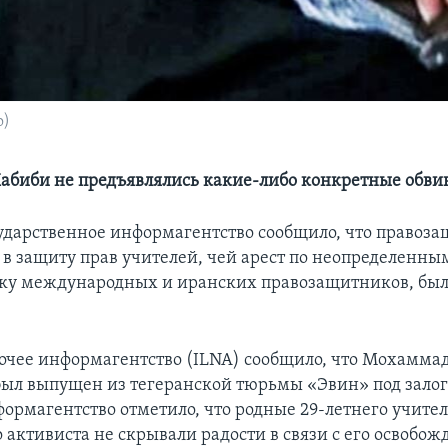
o)
биби не предъявлялись какие-либо конкретные обви
ударственное информагентство сообщило, что правоза
в защиту прав учителей, чей арест по неопределенн
ку международных и иранских правозащитников, бы
очее информагентство (ILNA) сообщило, что Мохаммад
был выпущен из тегеранской тюрьмы «Эвин» под залог
формагентство отметило, что родные 29-летнего учител
 активиста не скрывали радости в связи с его освобож