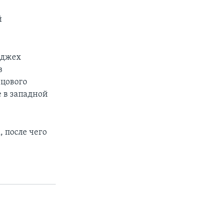
й
иджех
в
рцового
 в западной
 после чего