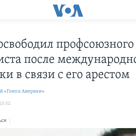
освободил профсоюзного
иста после международн
и в связи с его арестом
ей «Голоса Америки»
23:52
ься