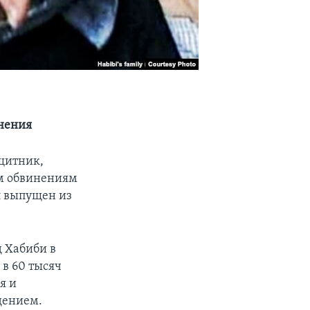
нения
щитник,
ым обвинениям
л выпущен из
 Хабиби в
 в 60 тысяч
я и
дением.