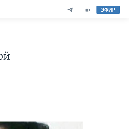
ЭФИР
ой