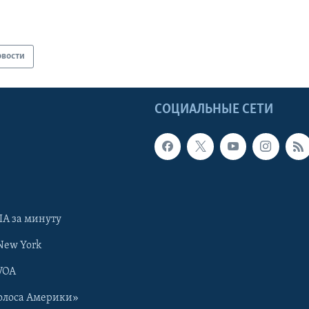
овости
Ы
СОЦИАЛЬНЫЕ СЕТИ
А за минуту
New York
VOA
олоса Америки»