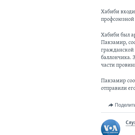
Хабиби входи
профсоюзной 
Хабиби был а
Пакзамир, со
гражданской 
баллончика. 
части провин
Пакзамир соо
отправили ег
Поделит
Слу