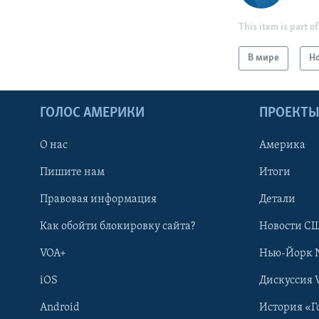
This item is part of
В мире
Н
ГОЛОС АМЕРИКИ
ПРОЕКТ
О нас
Америка
Пишите нам
Итоги
Правовая информация
Детали
Как обойти блокировку сайта?
Новости СШ
VOA+
Нью-Йорк 
iOS
Дискуссия 
Android
История «Г