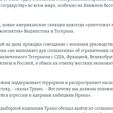
государству» во всем мире, особенно на Ближнем Восто
м, новые американские санкции навсегда «уничтожат
контактов» Вашингтона и Тегерана.
ый на днях проводил совещание с военным руководст
Иран «не выполняет дух соглашения» об ограничении с
аключенного Тегераном с США, Францией, Великобри
итаем и Россией, в обмен на отмену жестких экономи
жим поддерживает терроризм и распространяет насил
току, – сказал Трамп. – Вот почему мы должны положи
йся агрессии и ядерным амбициям Ирана».
двыборной кампании Трамп обещал выйти из соглашен