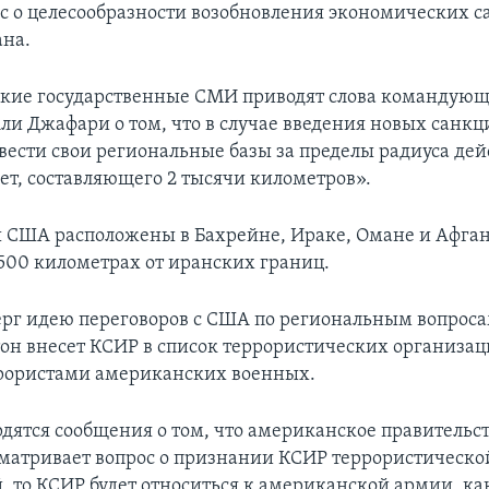
с о целесообразности возобновления экономических 
ана.
кие государственные СМИ приводят слова командую
и Джафари о том, что в случае введения новых санк
вести свои региональные базы за пределы радиуса дей
ет, составляющего 2 тысячи километров».
 США расположены в Бахрейне, Ираке, Омане и Афган
 500 километрах от иранских границ.
рг идею переговоров с США по региональным вопросам
он внесет КСИР в список террористических организац
рористами американских военных.
рдятся сообщения о том, что американское правительст
сматривает вопрос о признании КСИР террористическо
, то КСИР будет относиться к американской армии, ка