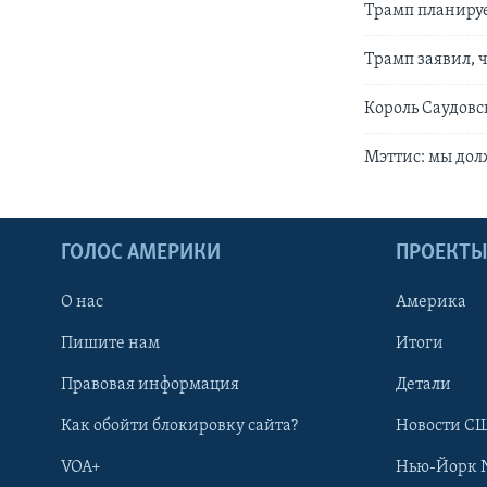
Трамп планируе
Трамп заявил, 
Король Саудовс
Мэттис: мы дол
ГОЛОС АМЕРИКИ
ПРОЕКТ
О нас
Америка
Пишите нам
Итоги
Правовая информация
Детали
Как обойти блокировку сайта?
Новости СШ
VOA+
Нью-Йорк 