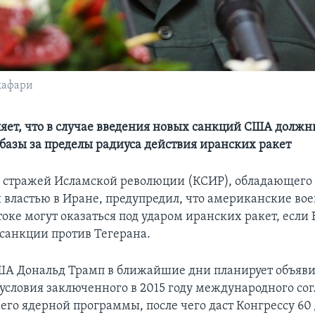
жафари
ляет, что в случае введения новых санкций США должн
 базы за пределы радиуса действия иранских ракет
а стражей Исламской революции (КСИР), обладающего
 властью в Иране, предупредил, что американские во
оке могут оказаться под ударом иранских ракет, если
 санкции против Тегерана.
А Дональд Трамп в ближайшие дни планирует объявит
 условия заключенного в 2015 году международного со
его ядерной программы, после чего даст Конгрессу 60