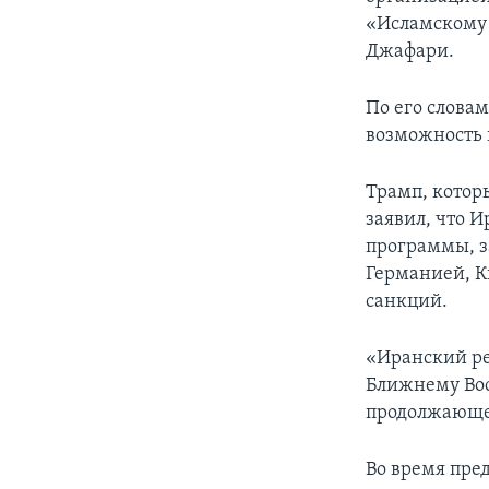
«Исламскому 
Джафари.
По его слова
возможность 
Трамп, котор
заявил, что 
программы, з
Германией, К
санкций.
«Иранский ре
Ближнему Вос
продолжающе
Во время пре