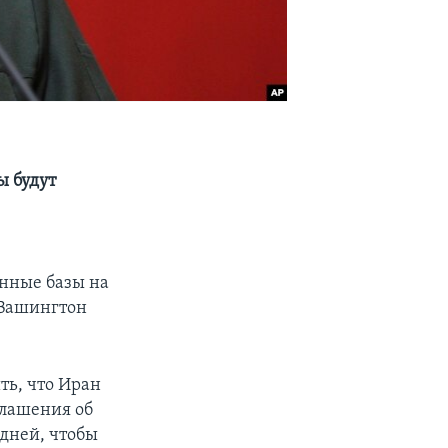
ы будут
енные базы на
 Вашингтон
ь, что Иран
глашения об
 дней, чтобы