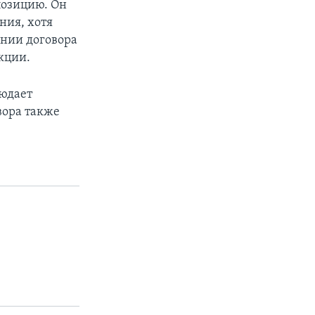
 позицию. Он
ния, хотя
ении договора
кции.
людает
вора также