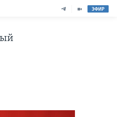
ЭФИР
ный