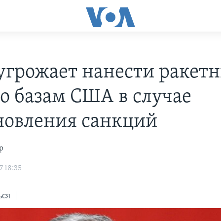
угрожает нанести ракет
по базам США в случае
новления санкций
р
7 18:35
ься