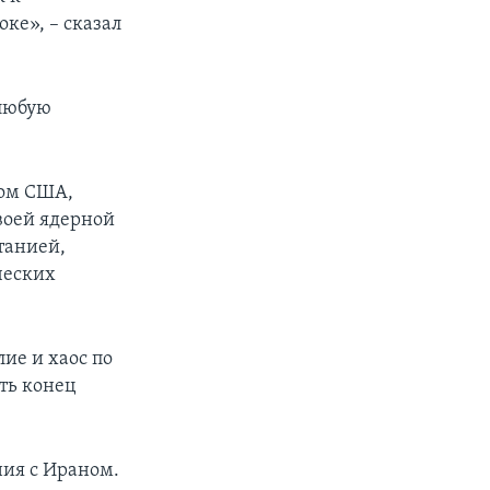
ке», – сказал
 любую
вом США,
воей ядерной
танией,
ческих
ие и хаос по
ть конец
ия с Ираном.