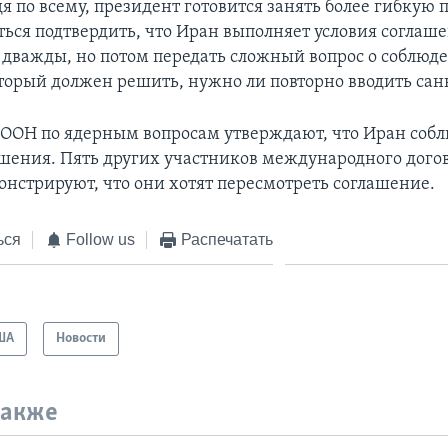
дя по всему, президент готовится занять более гибкую
ться подтвердить, что Иран выполняет условия соглаше
е дважды, но потом передать сложный вопрос о соблюд
оторый должен решить, нужно ли повторно вводить сан
ООН по ядерным вопросам утверждают, что Иран соб
ашения. Пять других участников международного дого
онстрируют, что они хотят пересмотреть соглашение.
ься
Follow us
Распечатать
ША
Новости
также