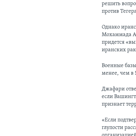
решить вопро
против Тегер
Однако иранс
Мохаммада Ал
придется «вы
иранских рак
Военные базы
менее, чем в
Джафари отве
если Вашингт
признает тер
«Если подтве
глупости рас
организацией