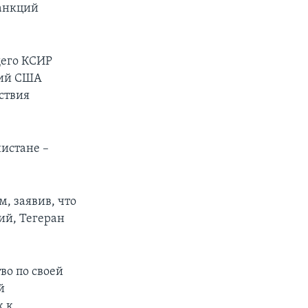
санкций
щего КСИР
ций США
ствия
истане –
, заявив, что
ий, Тегеран
во по своей
й
к к