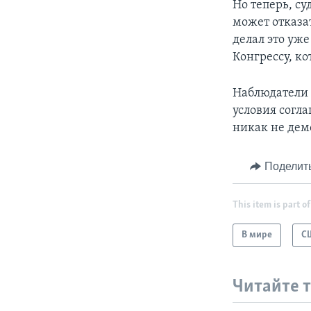
Но теперь, су
может отказа
делал это уж
Конгрессу, к
Наблюдатели 
условия согл
никак не дем
Поделит
This item is part of
В мире
С
Читайте 