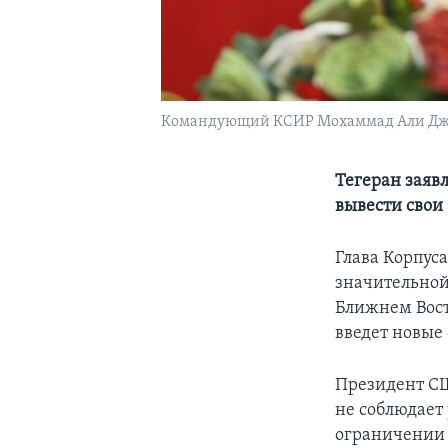
Командующий КСИР Мохаммад Али Д
Тегеран заяв
вывести свои
Глава Корпус
значительной
Ближнем Вост
введет новые
Президент СШ
не соблюдает
ограничении 