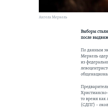
Ангела Меркель
Выборы стали
после выдви
По данным эк
Меркель одер
из федеральн
левоцентрист
общенационал
Предваритель
Христианско-
то время как
(СДПГ) – окол