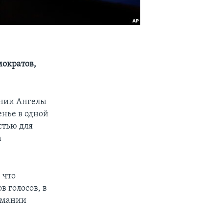
мократов,
ании Ангелы
енье в одной
стью для
а
 что
 голосов, в
рмании