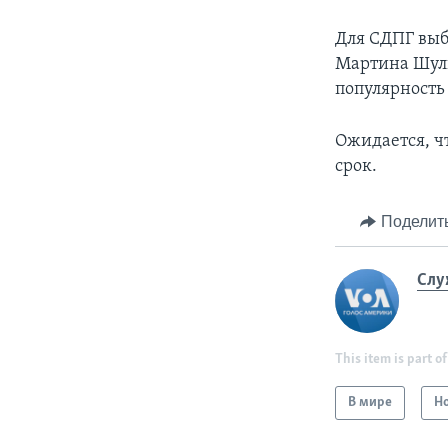
Для СДПГ выб
Мартина Шуль
популярность
Ожидается, ч
срок.
Поделит
Слу
This item is part of
В мире
Н