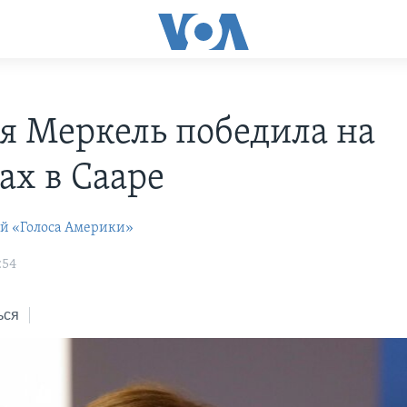
я Меркель победила на
ах в Сааре
ей «Голоса Америки»
:54
ься