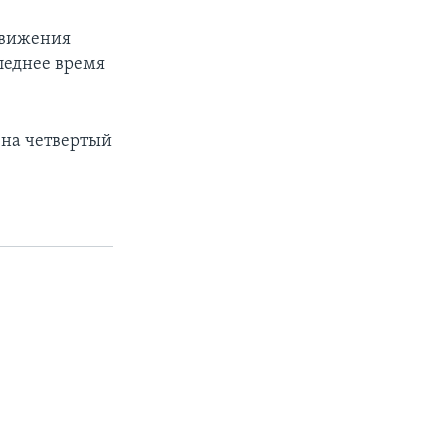
движения
леднее время
 на четвертый