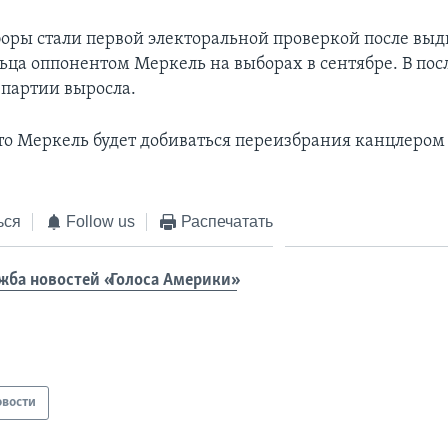
оры стали первой электоральной проверкой после вы
ца оппонентом Меркель на выборах в сентябре. В пос
 партии выросла.
то Меркель будет добиваться переизбрания канцлером
ься
Follow us
Распечатать
жба новостей «Голоса Америки»
овости