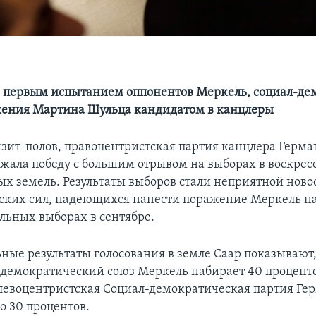
 первым испытанием оппонентов Меркель, социал-де
жения Мартина Шульца кандидатом в канцлеры
зит-полов, правоцентристская партия канцлера Герм
жала победу с большим отрывом на выборах в воскрес
ых земель. Результаты выборов стали неприятной ново
ских сил, надеющихся нанести поражение Меркель н
ьных выборах в сентябре.
ные результаты голосования в земле Саар показывают,
демократический союз Меркель набирает 40 процентов
 левоцентристская Социал-демократическая партия Ге
о 30 процентов.