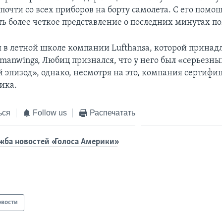
очти со всех приборов на борту самолета. С его пом
ть более четкое представление о последних минутах по
 в летной школе компании Lufthansa, которой принад
rmanwings, Любиц признался, что у него был «серьезн
 эпизод», однако, несмотря на это, компания сертифиц
ика.
ься
Follow us
Распечатать
жба новостей «Голоса Америки»
овости