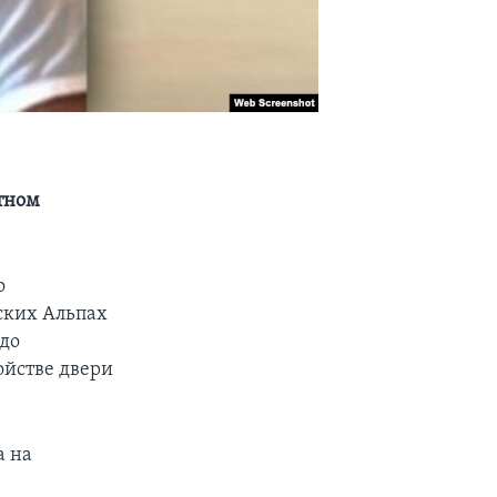
тном
о
ских Альпах
 до
ойстве двери
а на