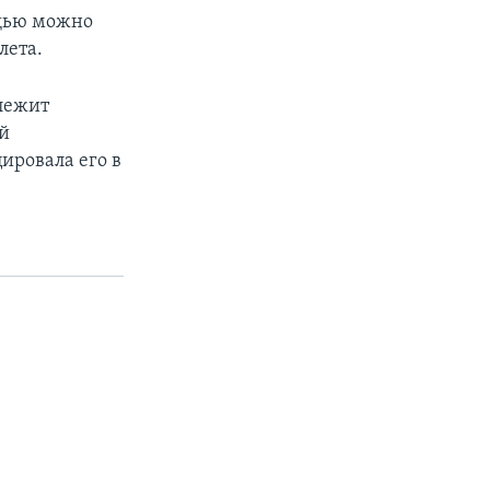
ощью можно
лета.
лежит
ый
ировала его в