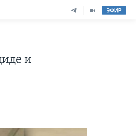
ЭФИР
циде и