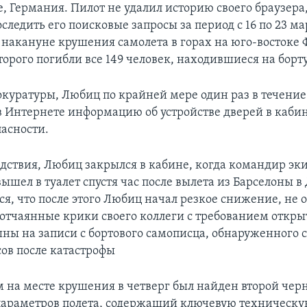
, Германия. Пилот не удалил историю своего браузера,
следить его поисковые запросы за период с 16 по 23 мар
я накануне крушения самолета в горах на юго-востоке 
торого погибли все 149 человек, находившиеся на борту
окуратуры, Любиц по крайней мере один раз в течени
в Интернете информацию об устройстве дверей в кабин
пасности.
едствия, Любиц закрылся в кабине, когда командир э
ышел в туалет спустя час после вылета из Барселоны в
ся, что после этого Любиц начал резкое снижение, не 
отчаянные крики своего коллеги с требованием открыт
ны на записи с бортового самописца, обнаруженного с
сов после катастрофы
 на месте крушения в четверг был найден второй чер
параметров полета, содержащий ключевую техническ