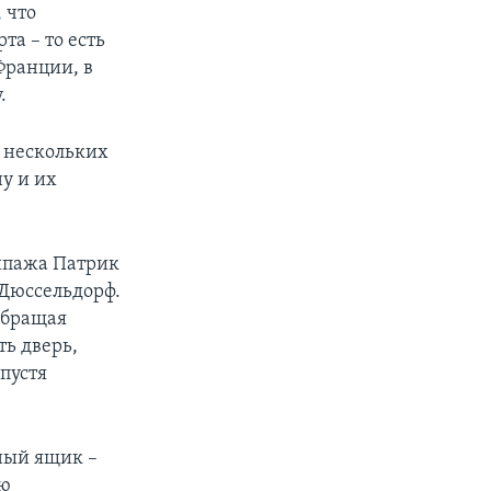
 что
та – то есть
Франции, в
.
е нескольких
у и их
кипажа Патрик
 Дюссельдорф.
обращая
ь дверь,
пустя
ный ящик –
ую