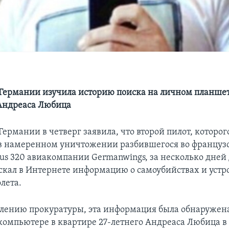
Германии изучила историю поиска на личном планше
Андреаса Любица
ермании в четверг заявила, что второй пилот, которог
в намеренном уничтожении разбившегося во француз
bus 320 авиакомпании Germanwings, за несколько дней
скал в Интернете информацию о самоубийствах и устр
лета.
влению прокуратуры, эта информация была обнаружен
омпьютере в квартире 27-летнего Андреаса Любица в