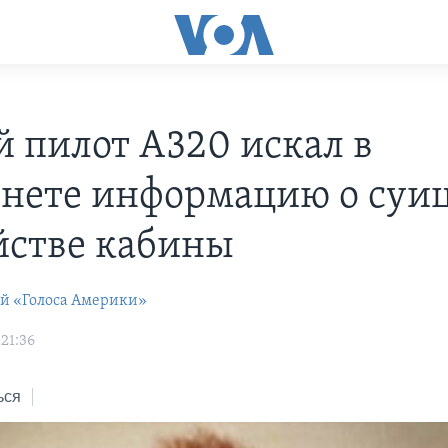
й пилот A320 искал в
нете информацию о суи
йстве кабины
ей «Голоса Америки»
21:36
ься