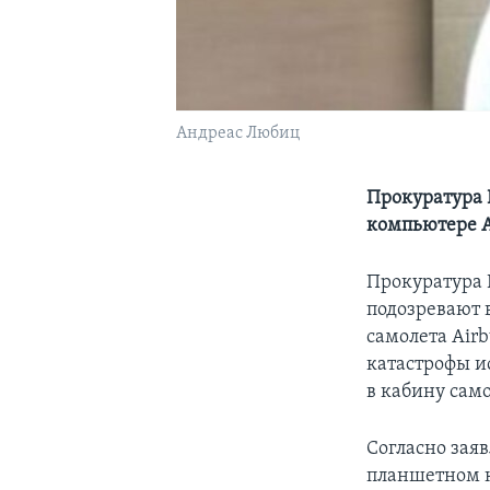
Андреас Любиц
Прокуратура 
компьютере 
Прокуратура Г
подозревают 
самолета Air
катастрофы и
в кабину само
Согласно зая
планшетном к