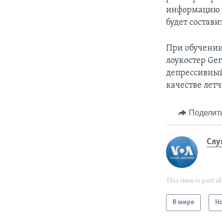
информацию п
будет состави
При обучении
лоукостер Ge
депрессивный
качестве летч
Поделит
Слу
This item is part of
В мире
Н