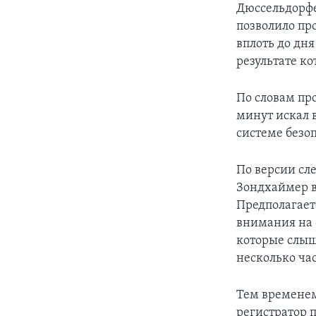
Дюссельдорфе
позволило про
вплоть до дн
результате ко
По словам пр
минут искал 
системе безо
По версии сл
Зондхаймер в
Предполагает
внимания на 
которые слыш
несколько ча
Тем временем
регистратор 