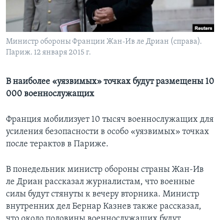
Learning English
Министр обороны Франции Жан-Ив ле Дриан (справа).
СОЦИАЛЬНЫЕ СЕТИ
Париж. 12 января 2015 г.
В наиболее «уязвимых» точках будут размещены 10
Языки
000 военнослужащих
Франция мобилизует 10 тысяч военнослужащих для
усиления безопасности в особо «уязвимых» точках
после терактов в Париже.
В понедельник министр обороны страны Жан-Ив
ле Дриан рассказал журналистам, что военные
силы будут стянуты к вечеру вторника. Министр
внутренних дел Бернар Казнев также рассказал,
что около половины военнослужащих будут