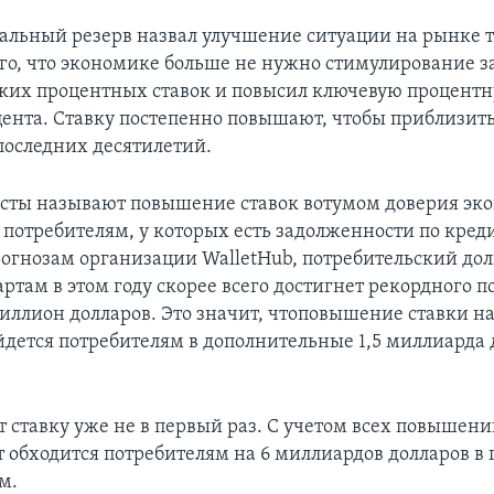
ральный резерв назвал улучшение ситуации на рынке 
го, что экономике больше не нужно стимулирование за
ких процентных ставок и повысил ключевую процентн
цента. Ставку постепенно повышают, чтобы приблизит
последних десятилетий.
сты называют повышение ставок вотумом доверия эко
о потребителям, у которых есть задолженности по кре
рогнозам организации WalletHub, потребительский дол
там в этом году скорее всего достигнет рекордного п
риллион долларов. Это значит, чтоповышение ставки на
йдется потребителям в дополнительные 1,5 миллиарда 
 ставку уже не в первый раз. С учетом всех повышений
т обходится потребителям на 6 миллиардов долларов в 
м.