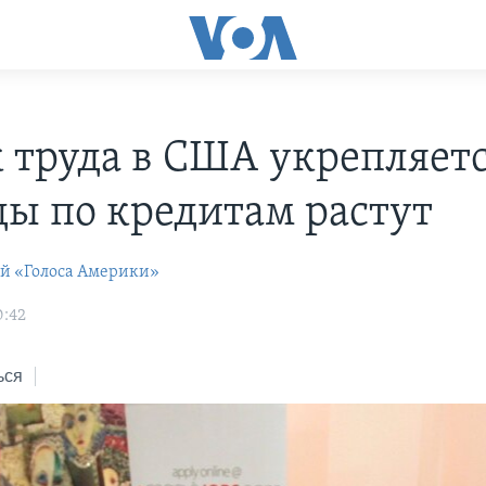
 труда в США укрепляетс
ды по кредитам растут
ей «Голоса Америки»
0:42
ься