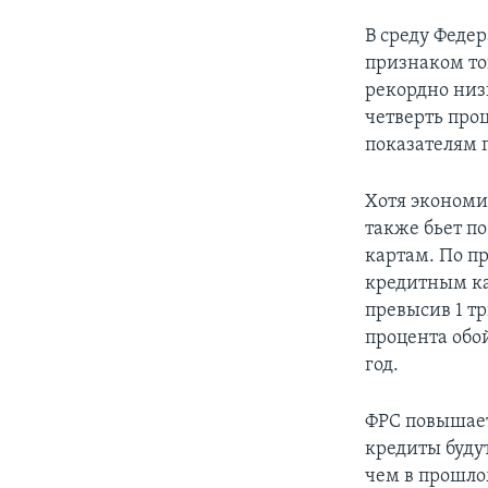
В среду Феде
признаком то
рекордно низ
четверть про
показателям 
Хотя экономи
также бьет п
картам. По п
кредитным кар
превысив 1 т
процента обо
год.
ФРС повышает
кредиты буду
чем в прошло