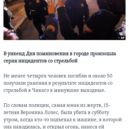
Learning English
СОЦИАЛЬНЫЕ СЕТИ
Языки
В уикенд Дня поминовения в городе произошла
серия инцидентов со стрельбой
Не менее четырех человек погибли и около 50
получили ранения в результате инцидентов со
стрельбой в Чикаго в минувшие выходные.
По словам полиции, самая юная из жертв, 15-
летняя Вероника Лопес, была убита в субботу
утром, когда кто-то подъехал к машине, в которой
она находилась, и открыл огонь, нанеся ей