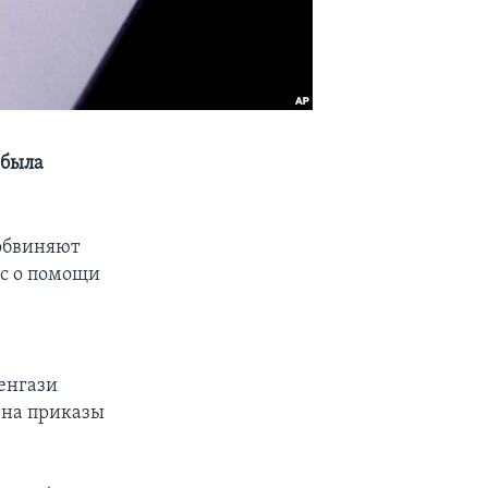
 была
обвиняют
ос о помощи
Бенгази
 на приказы