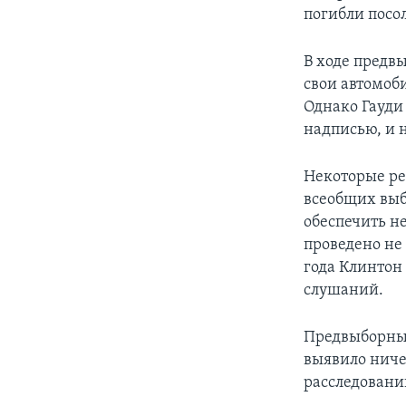
погибли посо
В ходе предв
свои автомоб
Однако Гауди
надписью, и 
Некоторые ре
всеобщих выб
обеспечить н
проведено не
года Клинтон 
слушаний.
Предвыборный
выявило ниче
расследовани