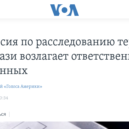
сия по расследованию те
ази возлагает ответстве
енных
ей «Голоса Америки»
0:34
ься