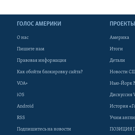
ГОЛОС АМЕРИКИ
ПРОЕКТ
О нас
Америка
Пишите нам
Итоги
Правовая информация
Детали
Как обойти блокировку сайта?
Новости СШ
VOA+
Нью-Йорк 
iOS
Дискуссия 
Android
История «Г
RSS
Учим англ
Learning English
Подпишитесь на новости
ПОЗИЦИЯ 