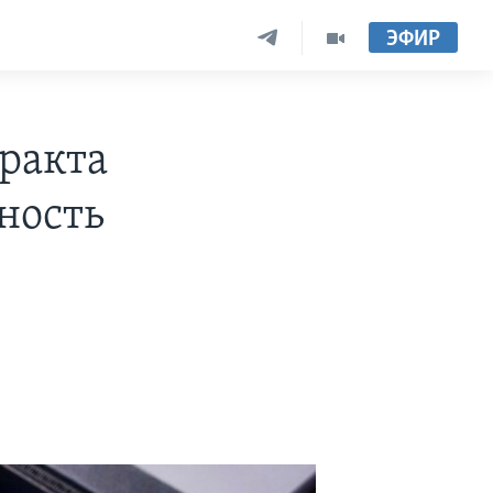
ЭФИР
ракта
нность