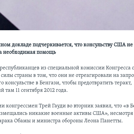
нном докладе подчеркивается, что консульству США не
а необходимая помощь
республиканцев из специальной комиссии Конгресса 
силы страны в том, что они не отреагировали на запр
 консульстве в Бенгази, чтобы предотвратить теракт,
 там 11 сентября 2012 года.
и конгрессмен Трей Гауди во вторник заявил, что «в 
азмещались никакие военные активы США», несмотря
арака Обамы и министра обороны Леона Панетты.