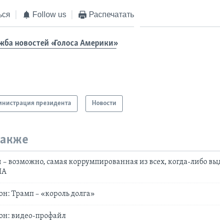
ься
Follow us
Распечатать
жба новостей «Голоса Америки»
нистрация президента
Новости
также
 – возможно, самая коррумпированная из всех, когда-либо в
ША
н: Трамп – «король долга»
он: видео-профайл