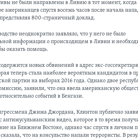
ивы не были направлены в Ливию в тот момент, когда
ое американцев спустя восемь часов после начала напа
, представляя 800-страничный доклад.
одство неоднократно заявляло, что у него не было
льной информации о происходящем в Ливии и необхо
обы оказать помощь.
 содержится новых обвинений в адрес экс-госсекретар
орая теперь стала наиболее вероятным кандидатом в п
кой партии на выборах 2016 года. Однако двое респуб
омиссию, заявили, что она ввела американскую общес
относительно событий в Бенгази.
нгрессмена Джима Джордана, Клинтон публично заявил
 с антимусульманским видео, которое в то время получ
ние на Ближнем Востоке, однако час спустя в личном 
сказала, что на консульство напали террористы. В резу