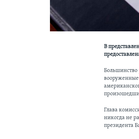
В представле
предоставлен
Большинство 
вооруженные 
американского
произошедший
Глава комисси
никогда не р
президента Б