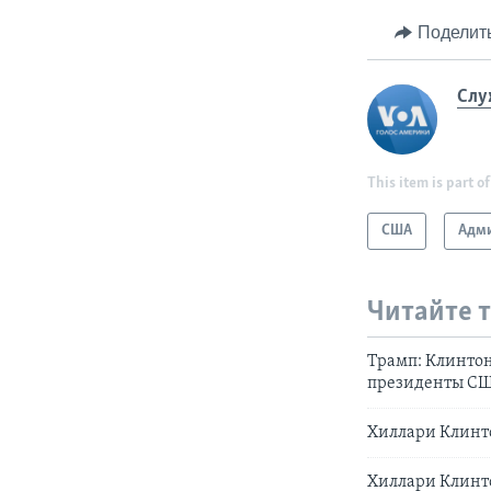
Поделит
Слу
This item is part of
США
Адми
Читайте 
Трамп: Клинтон
президенты С
Хиллари Клинто
Хиллари Клинт