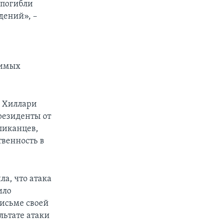
 погибли
дений», –
димых
я Хиллари
резиденты от
ликанцев,
твенность в
а, что атака
ило
письме своей
льтате атаки