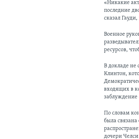
«Никакие акт
последние дв
сказал Гауди
Военное руков
разведывате
ресурсов, чт
В докладе не
Клинтон, кот
Демократичес
входящих в к
заблуждение 
По словам ко
была связана
распростране
дочери Челси 