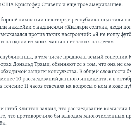
л США Кристофер Стивенс и еще трое американцев.
ыборной кампании некоторые республиканцы стали на
или наклейки с надписями «Хиллари солгала, люди по
 высказался против таких настроений: «Я не ношу футб
ни на одной из моих машин нет таких наклеек».
спубликанцы, в том числе предполагаемый соперник 
орах Дональд Трамп, обвиняют ее в том, что она не см
еобходимой защиты консульства. В общей сложности б
 менее 10 расследований данного инцидента, а в октя
в течение 11 часов отвечала на вопросы о нем в ходе 
 штаб Клинтон заявил, что расследование комиссии Г
го, что противоречило бы выводам многочисленных 
й».