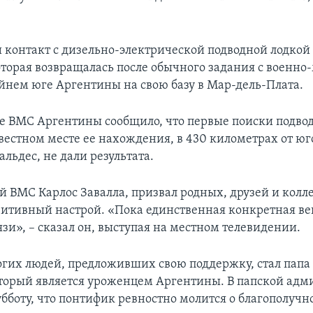
 контакт с дизельно-электрической подводной лодкой
оторая возвращалась после обычного задания с военно
йнем юге Аргентины на свою базу в Мар-дель-Плата.
 ВМС Аргентины сообщило, что первые поиски подвод
вестном месте ее нахождения, в 430 километрах от юг
альдес, не дали результата.
ВМС Карлос Завалла, призвал родных, друзей и колл
зитивный настрой. «Пока единственная конкретная ве
язи», – сказал он, выступая на местном телевидении.
гих людей, предложивших свою поддержку, стал пап
торый является уроженцем Аргентины. В папской ад
убботу, что понтифик ревностно молится о благополучн