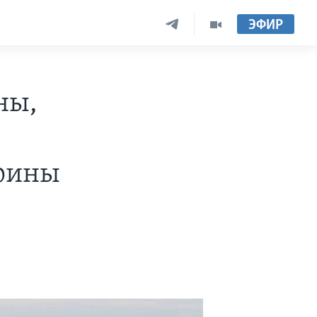
ЭФИР
ны,
арины