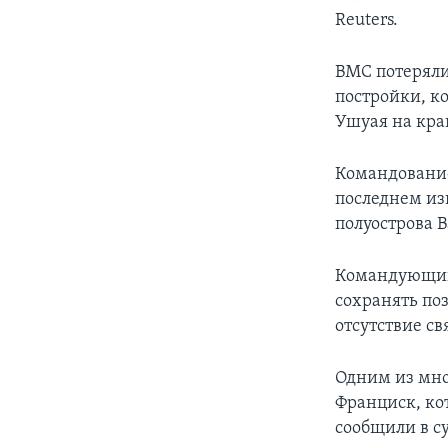
Reuters.
ВМС потеряли
постройки, к
Ушуая на кра
Командование
последнем из
полуострова В
Командующий 
сохранять по
отсутствие св
Одним из мно
Франциск, ко
сообщили в с