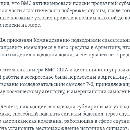
бщил, что ВМС активизировали поиски пропавшей суб
ной части атлантического побережья страны, после тог
ные погодные условия привели к волнам высотой до в
 поиски на море.
ША приказали Командованию подводными спасатель
аправить имеющиеся у него средства в Аргентину, чт
онахождения подводной лодки, исчезнувшей четыре д
асательная камера ВМС США и дистанционно управля
й работы в воскресенье были перевезены в Аргентину. 
твованы исследовательский самолет P-3, принадлежа
у космическому агентству, и американский самолет P
 Reuters, находящиеся под водой субмарины могут под
маяк, способный подавать сигналы бедствия через спу
о американская компания, работающая в сфере спутни
очь установить местонахождение источника сигналов,