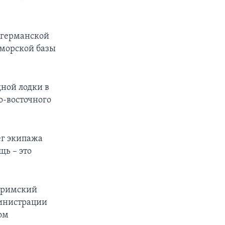
 германской
-морской базы
ной лодки в
о-восточного
ег экипажа
щь – это
а римский
министрации
ом