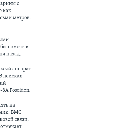
марины с
о как
осьми метров,
ными
обы помочь в
ня назад.
емый аппарат
В поисках
щий
-8A Poseidon.
нять на
тник. ВМС
ковой связи,
 отмечает