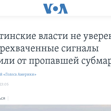
тинские власти не увере
ерехваченные сигналы
или от пропавшей субм
ей «Голоса Америки»
23:05
ься