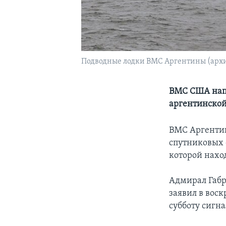
Подводные лодки ВМС Аргентины (архи
ВМС США напр
аргентинской
ВМС Аргентин
спутниковых 
которой нахо
Адмирал Габр
заявил в воск
субботу сигн