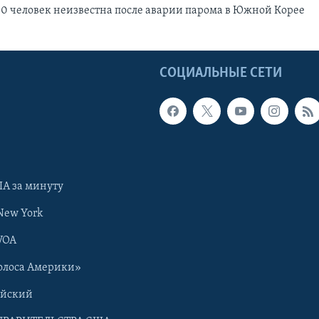
00 человек неизвестна после аварии парома в Южной Корее
Ы
СОЦИАЛЬНЫЕ СЕТИ
А за минуту
New York
VOA
олоса Америки»
ийский