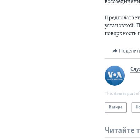
воссоединени
Предполагает
установкой. 
поверхность п
Поделит
Слу
This item is part of
В мире
Н
Читайте 