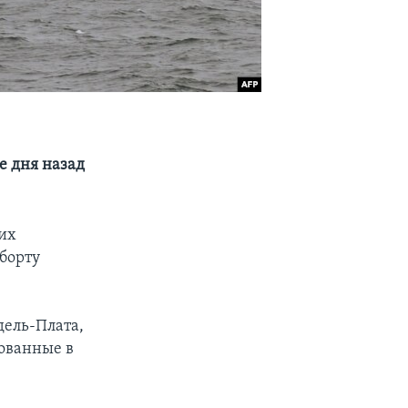
е дня назад
их
борту
дель-Плата,
рованные в