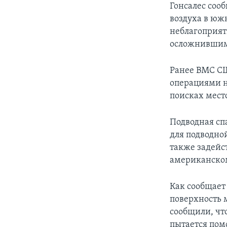
Гонсалес соо
воздуха в юж
неблагоприят
осложнившим
Ранее ВМС С
операциями н
поисках мест
Подводная сп
для подводно
также задейс
американском
Как сообщает
поверхность 
сообщили, чт
пытается пом