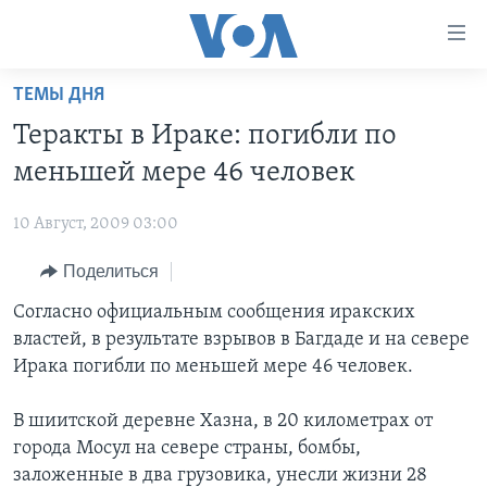
Линки
доступности
Перейти
ТЕМЫ ДНЯ
на
ГЛАВНОЕ
Теракты в Ираке: погибли по
основной
ПРОГРАММЫ
контент
меньшей мере 46 человек
ПРОЕКТЫ
Перейти
АМЕРИКА
к
10 Август, 2009 03:00
ЭКСПЕРТИЗА
НОВОСТИ ЗА МИНУТУ
УЧИМ АНГЛИЙСКИЙ
основной
Поделиться
ИНТЕРВЬЮ
ИТОГИ
НАША АМЕРИКАНСКАЯ ИСТОРИЯ
навигации
Перейти
ФАКТЫ ПРОТИВ ФЕЙКОВ
Согласно официальным сообщения иракских
ПОЧЕМУ ЭТО ВАЖНО?
А КАК В АМЕРИКЕ?
в
властей, в результате взрывов в Багдаде и на севере
ЗА СВОБОДУ ПРЕССЫ
ДИСКУССИЯ VOA
АРТЕФАКТЫ
поиск
Ирака погибли по меньшей мере 46 человек.
УЧИМ АНГЛИЙСКИЙ
ДЕТАЛИ
АМЕРИКАНСКИЕ ГОРОДКИ
В шиитской деревне Хазна, в 20 километрах от
ВИДЕО
НЬЮ-ЙОРК NEW YORK
ТЕСТЫ
города Мосул на севере страны, бомбы,
ПОДПИСКА НА НОВОСТИ
АМЕРИКА. БОЛЬШОЕ ПУТЕШЕСТВИЕ
заложенные в два грузовика, унесли жизни 28